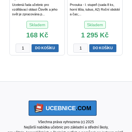
Ucelená řada učebnic pro
Prvouka - I. stupeň (sada 8 ks,
vzdělávací oblast Člověk a jeho
horní lišta, tubus, A2) Roční období
svět je zpracována p...
a čas;...
Skladem
Skladem
168
Kč
1 295
Kč
Chodíme
Prvouka
DO KOŠÍKU
DO KOŠÍKU
do
-
školy
život
1
kolem
-
nás
spirála
-
množství
I.
stupeň
-
sada
UCEBNICE
.COM
plakátů
8
ks
Všechna práva vyhrazena (c) 2025
+
Nejširší nabídka učebnic pro základní a střední školy,