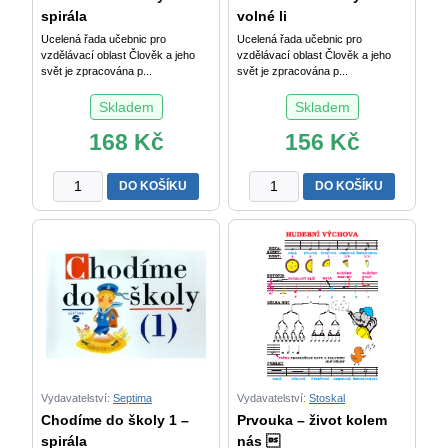
spirála
volné li
Ucelená řada učebnic pro
Ucelená řada učebnic pro
vzdělávací oblast Člověk a jeho
vzdělávací oblast Člověk a jeho
svět je zpracována p...
svět je zpracována p...
Skladem
Skladem
168
Kč
156
Kč
Chodíme
Chodíme
DO KOŠÍKU
DO KOŠÍKU
do
do
školy
školy
2
2
-
-
spirála
volné
množství
listy
množství
Vydavatelství:
Septima
Vydavatelství:
Stoskal
Chodíme do školy 1 –
Prvouka – život kolem
spirála
nás 