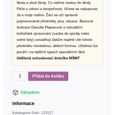
škola a okolí školy, Co vidíme cestou do školy,
Péče o zdraví a bezpečnost, Učíme se nakupovat,
Já a moje rodina. Žáci se učí správně
pojmenovávat předměty, jevy, situace. Barevné
ilustrace Danuše Plajnerové a netradiční
knihařské zpracování (vazba do spirály nebo
volné listy) usnadňují žákům naplnit cíle tohoto
předmětu nenásilnou, aktivní formou. Učebnici lze
použít i na dalších typech speciálních škol.
Udělená schvalovací doložka MŠMT
Chodíme
Přidat do košíku
do
školy
Skladem
1
-
Informace
volné
listy
Katalogové číslo:
123117