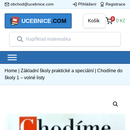
obchod@ucebnice.com
Přihlášení
Registrace
0
UCEBNICE
.COM
Košík
0
Kč
Home
|
Základní školy praktické a speciální
|
Chodíme do
školy 1 – volné listy