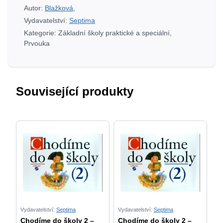
množství
Autor:
Blažková
,
Vydavatelství:
Septima
Kategorie:
Základní školy praktické a speciální
,
Prvouka
Související produkty
Vydavatelství:
Septima
Vydavatelství:
Septima
Chodíme do školy 2 –
Chodíme do školy 2 –