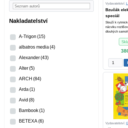
Vydavatelství:
Bzučák elek
speciál
Nakladatelství
Slouží k rytmick
nácviku rozlišo
dlouhých samoh.
A-Trigon
(15)
Sk
albatros media
(4)
38
Alexander
(43)
Bzučák
elektronick
Alter
(5)
-
ARCH
(84)
speciální
didaktická
Arda
(1)
pomůcka
množství
Avid
(8)
Bambook
(1)
BETEXA
(6)
Vydavatelství:
G