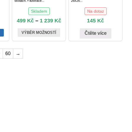
školách. • ilustrace...
26x26...
Skladem
Na dotaz
499
Kč
–
1 239
Kč
145
Kč
VÝBĚR MOŽNOSTÍ
U
Čtěte více
9
60
→