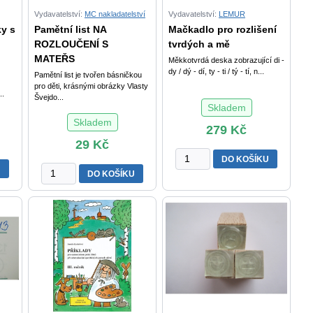
Vydavatelství:
MC nakladatelství
Vydavatelství:
LEMUR
y s
Pamětní list NA
Mačkadlo pro rozlišení
ROZLOUČENÍ S
tvrdých a mě
MATEŘS
Měkkotvrdá deska zobrazující di -
dy / dý - dí, ty - ti / tý - tí, n...
Pamětní list je tvořen básničkou
pro děti, krásnými obrázky Vlasty
.
Švejdo...
Skladem
Skladem
279
Kč
29
Kč
Mačkadlo
DO KOŠÍKU
U
Pamětní
pro
DO KOŠÍKU
list
rozlišení
NA
tvrdých
ROZLOUČENÍ
a
S
měkkých
MATEŘSKOU
slabik
ŠKOLOU
množství
množství