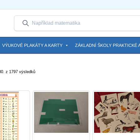
VÝUKOVÉ PLAKÁTY A KARTY
ZÁKLADNÍ ŠKOLY PRAKTICKÉ A
30. z 1797 výsledků