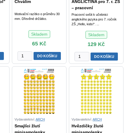
ol”
Chválím
ANGLIČTINA pro 7. r. ZŠ
množství
– pracovní
Motivační razítko o průměru 30
Pracovní sešit k učebnici
mm. Dřevěné držátko.
anglického jazyka pro 7. ročník
ZŠ „Hello, kids!“. ...
Skladem
Skladem
65
Kč
129
Kč
Chválím
ANGLIČTINA
U
DO KOŠÍKU
DO KOŠÍKU
množství
pro
7.
r.
ZŠ
–
pracovní
sešit
množství
Vydavatelství:
ARCH
Vydavatelství:
ARCH
Smajlíci žlutí
Hvězdičky žluté
minisamolepky
minisamolepky