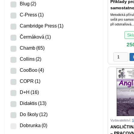
Příklady pr
Blug
(2)
samostatno
C-Press
(1)
Metodická příru
sešit pro samos
při odstraňová...
Cambridge Press
(1)
Sk
Čermáková
(1)
25
Chamb
(65)
Příklady
Collins
(2)
pro
samostatn
CooBoo
(4)
práci
žáků
COPR
(1)
při
D+H
(16)
odstraňová
specifický
Didaktis
(13)
poruch
učení
Do školy
(12)
pro
Vydavatelství:
IV.
Dobrunka
(0)
ANGLIČTINA 
ročník
– PRACOVN