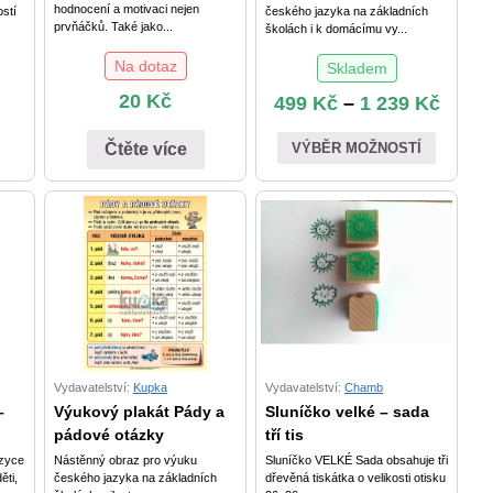
hodnocení a motivaci nejen
ostí
českého jazyka na základních
prvňáčků. Také jako...
školách i k domácímu vy...
Na dotaz
Skladem
20
Kč
499
Kč
–
1 239
Kč
Čtěte více
VÝBĚR MOŽNOSTÍ
Vydavatelství:
Kupka
Vydavatelství:
Chamb
–
Výukový plakát Pády a
Sluníčko velké – sada
pádové otázky
tří tis
azyce
Nástěnný obraz pro výuku
Sluníčko VELKÉ Sada obsahuje tři
ěti,
českého jazyka na základních
dřevěná tiskátka o velikosti otisku