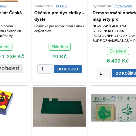
upka
Vydavatelství:
LEMUR
Vydavatelství:
Čermáková
akát Česká
Okénko pro dyslektiky –
Demonstrační obrázk
dysle
magnety pro
 pro výuku
Pomůcka pro nácvik čtení slabik i
NOVĚ ZASÍLÁME I NA
 na základních
celých slov.
SLOVENSKO. CENA
ácímu vy...
POŠTOVNÉHO DO SK VÁM
BUDE OZNÁMENA NAŠÍM P..
ladem
Skladem
Skladem
–
1 239
Kč
20
Kč
6 400
Kč
Okénko
MOŽNOSTÍ
DO KOŠÍKU
Demonstrační
DO KOŠÍK
pro
obrázky
dyslektiky
s
-
magnety
dyslektická
pro
záložka
MŠ
množství
a
ZŠ
množství