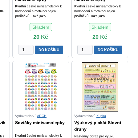
Kvalitní české minisamolepky k
Kvalitní české minisamolepky k
mm.
hodnocení a motivaci nejen
hodnocení a motivaci nejen
prvňáčků. Také jako...
prvňáčků. Také jako...
Skladem
Skladem
20
Kč
20
Kč
Smajlíci
Hvězdičky
DO KOŠÍKU
DO KOŠÍKU
žlutí
žluté
minisamolepky
minisamolepky
množství
množství
Vydavatelství:
ARCH
Vydavatelství:
Kupka
vik
Sovičky minisamolepky
Výukový plakát Slovní
druhy
Kvalitní české minisamolepky k
i s
Nástěnný obraz pro výuku