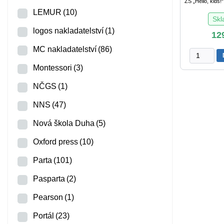
ZŠ „Hello, kids!“.
LEMUR
(10)
Sk
logos nakladatelství
(1)
12
MC nakladatelství
(86)
Angličtina
pro
Montessori
(3)
9.
r.
NČGS
(1)
ZŠ
NNS
(47)
–
pracovní
Nová škola Duha
(5)
sešit
množství
Oxford press
(10)
Parta
(101)
Pasparta
(2)
Pearson
(1)
Portál
(23)