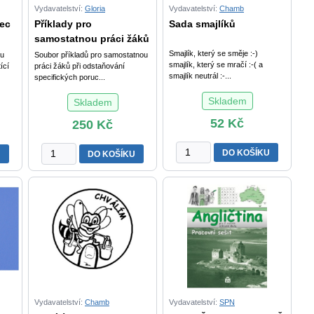
Vydavatelství:
Gloria
Vydavatelství:
Chamb
lec
Příklady pro
Sada smajlíků
samostatnou práci žáků
Smajlík, který se směje :-)
ku
Soubor příkladů pro samostatnou
smajlík, který se mračí :-( a
ící
práci žáků při odstaňování
smajlík neutrál :-...
specifických poruc...
Skladem
Skladem
52
Kč
250
Kč
Sada
Příklady
DO KOŠÍKU
U
DO KOŠÍKU
smajlíků
pro
množství
samostatnou
práci
žáků
při
odstraňování
vývojových
poruch
učení:
III.
Vydavatelství:
Chamb
Vydavatelství:
SPN
ročník