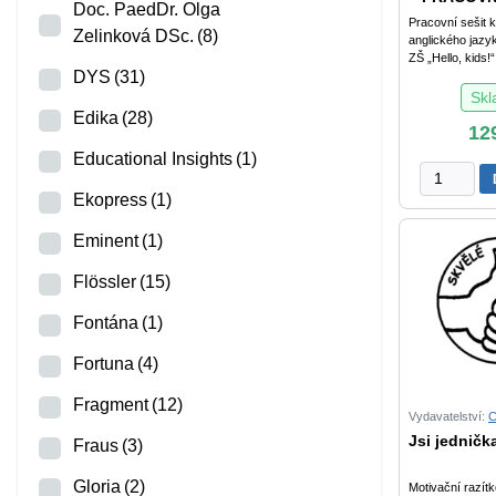
Doc. PaedDr. Olga
množství
Pracovní sešit k
Zelinková DSc.
(8)
anglického jazyk
ZŠ „Hello, kids!“.
DYS
(31)
Sk
Edika
(28)
12
Educational Insights
(1)
ANGLIČTI
pro
Ekopress
(1)
8.
Eminent
(1)
r.
ZŠ
Flössler
(15)
–
PRACOVN
Fontána
(1)
SEŠIT
množství
Fortuna
(4)
Fragment
(12)
Vydavatelství:
C
Jsi jedničk
Fraus
(3)
Gloria
(2)
Motivační razít