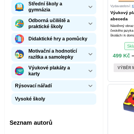
Střední školy a
Vydavatelství:
K
gymnázia
Výukový pl
abeceda
Odborná učiliště a
praktické školy
Nástěnný obraz
českého jazyka
školách i k dom
Didaktické hry a pomůcky
Sk
Motivační a hodnotící
499
Kč
razítka a samolepky
Výukové plakáty a
VÝBĚR 
karty
Rýsovací nářadí
Vysoké školy
Seznam autorů