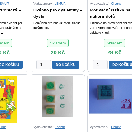
LEMUR
Vydavatelství:
LEMUR
Vydavatelství:
Chamb
tronický –
Okénko pro dyslektiky –
Motivační razítko pa
dysle
nahoru-dolů
ému cvičení při
Pomůcka pro nácvik čtení slabik i
Tiskátko na dřevěném držát
vání krátkých a
celých slov.
vel. 15mm. Motivační i hodnot
..
tiskátko v jed...
ladem
Skladem
Skladem
0
Kč
20
Kč
28
Kč
Okénko
Motivační
DO KOŠÍKU
DO KOŠÍKU
DO KOŠÍK
ý
pro
razítko
dyslektiky
palec
-
nahoru-
dyslektická
dolů
záložka
množství
II.
množství
loria
Vydavatelství:
Chamb
Vydavatelství:
Chamb