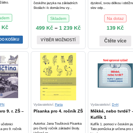
žátko.
českého jazyka na základních
dyslexií, svou délkou i obtížn
školách i k domácímu vy...
slov odp...
ladem
Skladem
Na dotaz
5
Kč
499
Kč
–
1 239
Kč
139
Kč
DO KOŠÍKU
VÝBĚR MOŽNOSTÍ
Čtěte více
SPN
Vydavatelství:
Parta
Vydavatelství:
D+H
ro 9. r. ZŠ –
Písanka pro 4. ročník ZŠ
Měkké, nebo tvrdé? 
Kufřík 1
Autorka: Jana Toušková Písanka
 učebnici
Kufřík 1. pomoci v českém j
pro čtvrtý ročník základní školy.
a pro 9. ročník
Tato pomůcka je určena pro d
Určená pr...