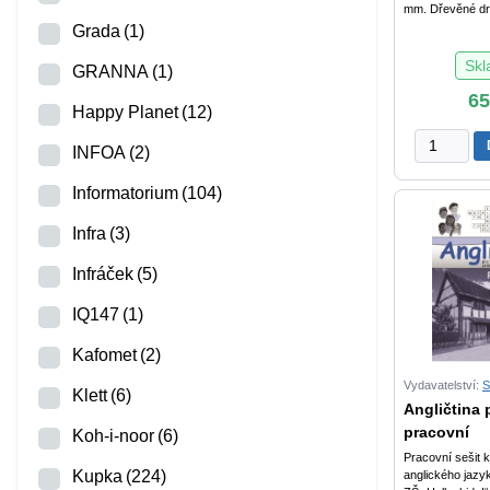
mm. Dřevěné dr
Grada
(1)
Sk
GRANNA
(1)
6
Happy Planet
(12)
Jsi
INFOA
(2)
jednička
množství
Informatorium
(104)
Infra
(3)
Infráček
(5)
IQ147
(1)
Kafomet
(2)
Vydavatelství:
Klett
(6)
Angličtina p
pracovní
Koh-i-noor
(6)
Pracovní sešit k
Kupka
(224)
anglického jazyk