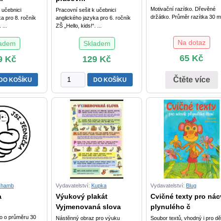
Motivační razítko. Dřevěné
 učebnici
Pracovní sešit k učebnici
držátko. Průměr razítka 30 
a pro 8. ročník
anglického jazyka pro 6. ročník
 ...
ZŠ „Hello, kids!“. ...
Na dotaz
ladem
Skladem
65
Kč
9
Kč
129
Kč
NA
Angličtina
Čtěte více
DO KOŠÍKU
DO KOŠÍKU
pro
6.
r.
ZŠ
–
Í
pracovní
sešit
množství
hamb
Vydavatelství:
Kupka
Vydavatelství:
Blug
a
Výukový plakát
Cvičné texty pro nác
Vyjmenovaná slova
plynulého č
ko o průměru 30
Nástěnný obraz pro výuku
Soubor textů, vhodný i pro dět