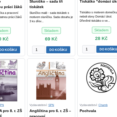
o
Sluníčko – sada tří
Tiskátko “domácí úk
u práci žáků
tiskátek
Tiskátko s motivem domečku
čka a pracovní
Sluníčko malé - sada tiskátek s
neboli slovy Domácí úkol.
tatnou práci žáků
motivem sluníčka. Sada obsahu je
Dřevěné tiskátko o ve...
3 ks dřev...
Skladem
ladem
Skladem
28
Kč
0
Kč
69
Kč
Tiskátko
Sluníčko
DO KOŠÍK
DO KOŠÍKU
DO KOŠÍKU
"domácí
-
úkol"
ou
sada
množství
tří
tiskátek
množství
ní
ch
SPN
Vydavatelství:
SPN
Vydavatelství:
Chamb
pro 8. r. ZŠ
Angličtina pro 6. r. ZŠ –
Pochvala
Í
pracovní