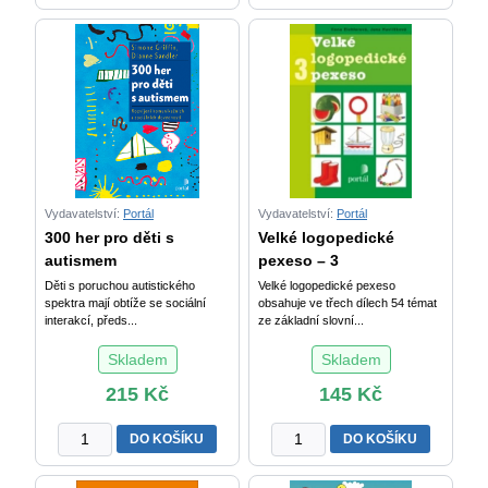
čteš?
a
-
poznávání
Luštění
2
s
množství
nácvikem
pozorného
čtení
množství
Vydavatelství:
Portál
Vydavatelství:
Portál
300 her pro děti s
Velké logopedické
autismem
pexeso – 3
Děti s poruchou autistického
Velké logopedické pexeso
spektra mají obtíže se sociální
obsahuje ve třech dílech 54 témat
interakcí, předs...
ze základní slovní...
Skladem
Skladem
215
Kč
145
Kč
300
Velké
DO KOŠÍKU
DO KOŠÍKU
her
logopedické
pro
pexeso