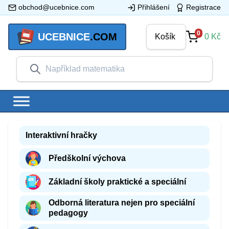
obchod@ucebnice.com
Přihlášení
Registrace
0
UCEBNICE
.COM
Košík
0
Kč
Interaktivní hračky
Předškolní výchova
Základní školy praktické a speciální
Odborná literatura nejen pro speciální
pedagogy