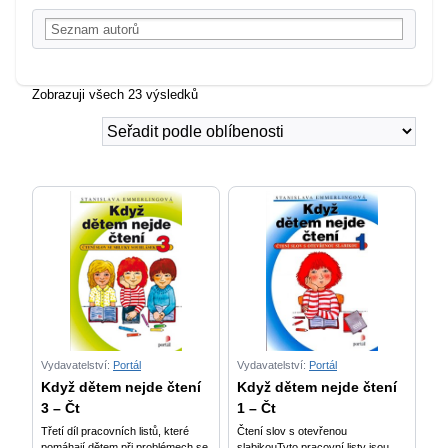
Zobrazuji všech 23 výsledků
Vydavatelství:
Portál
Vydavatelství:
Portál
Když dětem nejde čtení
Když dětem nejde čtení
3 – Čt
1 – Čt
Třetí díl pracovních listů, které
Čtení slov s otevřenou
pomáhají dětem při problémech se
slabikouTyto pracovní listy jsou