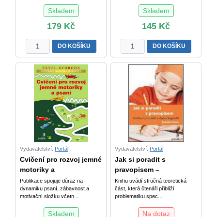
Skladem
Skladem
179
Kč
145
Kč
Když
Zábavná
DO KOŠÍKU
DO KOŠÍKU
dětem
cvičení
nejde
pro
čtení
rozvoj
2
čtení
-
-
Čtení
Oční
slov
pohyby,
s
rozlišování
uzavřenou
znaků
slabikou
a
Vydavatelství:
Portál
Vydavatelství:
Portál
množství
písmen
Cvičení pro rozvoj jemné
Jak si poradit s
množství
motoriky a
pravopisem –
Publikace spojuje důraz na
Knihu uvádí stručná teoretická
dynamiku psaní, zábavnost a
část, která čtenáři přiblíží
motivační složku včetn...
problematiku spec...
Skladem
Na dotaz