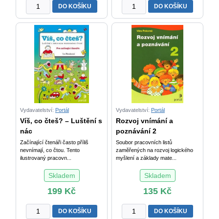
Čtu
Velké
DO KOŠÍKU
DO KOŠÍKU
a
logopedické
vím
pexeso
o
-
čem
2
-
množství
Luštění
pro
malé
čtenáře
množství
Vydavatelství:
Portál
Vydavatelství:
Portál
Víš, co čteš? – Luštění s
Rozvoj vnímání a
nác
poznávání 2
Začínající čtenáři často příliš
Soubor pracovních listů
nevnímají, co čtou. Tento
zaměřených na rozvoj logického
ilustrovaný pracovn...
myšlení a základy mate...
Skladem
Skladem
199
Kč
135
Kč
Víš,
Rozvoj
DO KOŠÍKU
DO KOŠÍKU
co
vnímání