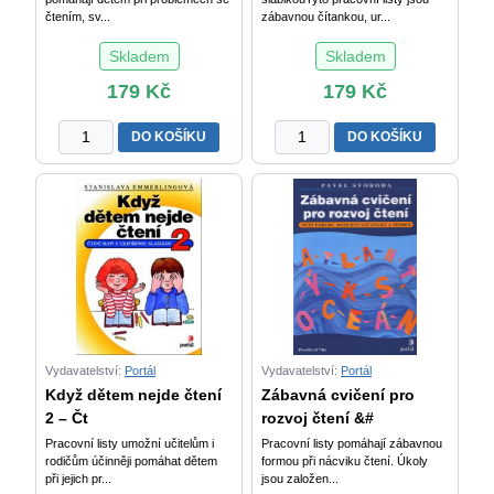
čtením, sv...
zábavnou čítankou, ur...
Skladem
Skladem
179
Kč
179
Kč
Když
Když
DO KOŠÍKU
DO KOŠÍKU
dětem
dětem
nejde
nejde
čtení
čtení
3
1
-
-
Čtení
Čtení
slov
slov
se
s
shluky
otevřenou
souhlásek
slabikou
Vydavatelství:
Portál
Vydavatelství:
Portál
množství
množství
Když dětem nejde čtení
Zábavná cvičení pro
2 – Čt
rozvoj čtení &#
Pracovní listy umožní učitelům i
Pracovní listy pomáhají zábavnou
rodičům účinněji pomáhat dětem
formou při nácviku čtení. Úkoly
při jejich pr...
jsou založen...