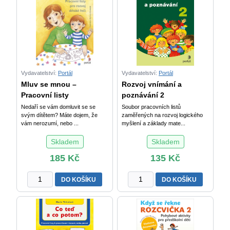
-
Luštění
pro
malé
čtenáře
a
počtáře
Vydavatelství:
Portál
Vydavatelství:
Portál
množství
Mluv se mnou –
Rozvoj vnímání a
Pracovní listy
poznávání 2
Nedaří se vám domluvit se se
Soubor pracovních listů
svým dítětem? Máte dojem, že
zaměřených na rozvoj logického
vám nerozumí, nebo ...
myšlení a základy mate...
Skladem
Skladem
185
Kč
135
Kč
Mluv
Rozvoj
DO KOŠÍKU
DO KOŠÍKU
se
vnímání
mnou
a
-
poznávání
Pracovní
2