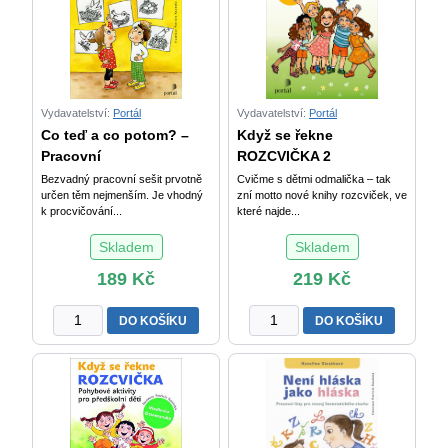
listy
množství
pro
rozvoj
dětské
řeči
množství
Vydavatelství:
Portál
Vydavatelství:
Portál
Co teď a co potom? –
Když se řekne
Pracovní
ROZCVIČKA 2
Bezvadný pracovní sešit prvotně
Cvičme s dětmi odmalička – tak
určen těm nejmenším. Je vhodný
zní motto nové knihy rozcviček, ve
k procvičování...
které najde...
Skladem
Skladem
189
Kč
219
Kč
Co
Když
DO KOŠÍKU
DO KOŠÍKU
teď
se
a
řekne
co
ROZCVIČKA
potom?
2
-
množství
Pracovní