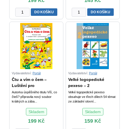
199
Kč
145
Kč
Velké
Cvičení
DO KOŠÍKU
DO KOŠÍKU
logopedické
pro
pexeso
rozvoj
-
čtení
1
-
množství
Pro
začínající
čtenáře
a
děti
se
Vydavatelství:
Portál
Vydavatelství:
Portál
specifickými
Čtu a vím o čem –
Velké logopedické
poruchami
Luštění pro
pexeso – 2
učení
Autorka úspěšného titulu Víš, co
Velké logopedické pexeso
množství
čteš? připravila nový soubor
obsahuje ve třech dílech 54 témat
krátkých a zába...
ze základní slovní...
Skladem
Skladem
199
Kč
159
Kč