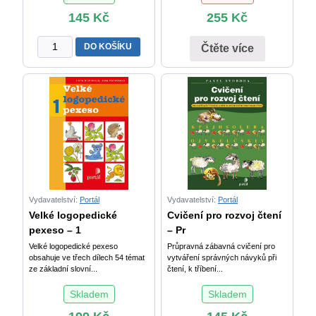
145
Kč
255
Kč
Cvičení
DO KOŠÍKU
Čtěte více
pro
rozvoj
jemné
motoriky
a
psaní
množství
Vydavatelství:
Portál
Vydavatelství:
Portál
Velké logopedické
Cvičení pro rozvoj čtení
pexeso – 1
– Pr
Velké logopedické pexeso
Průpravná zábavná cvičení pro
obsahuje ve třech dílech 54 témat
vytváření správných návyků při
ze základní slovní...
čtení, k tříbení...
Skladem
Skladem