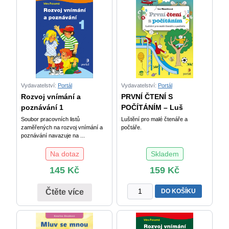
děti
-
s
3
autismem
množství
množství
Vydavatelství:
Portál
Vydavatelství:
Portál
Rozvoj vnímání a
PRVNÍ ČTENÍ S
poznávání 1
POČÍTÁNÍM – Luš
Soubor pracovních listů
Luštění pro malé čtenáře a
zaměřených na rozvoj vnímání a
počtáře.
poznávání navazuje na ...
Na dotaz
Skladem
145
Kč
159
Kč
PRVNÍ
DO KOŠÍKU
Čtěte více
ČTENÍ
S
POČÍTÁNÍM