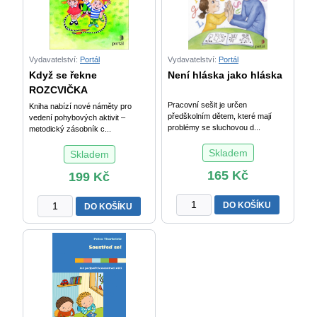
listy
k
procvičování
časové
Vydavatelství:
Portál
Vydavatelství:
Portál
posloupnosti
Když se řekne
Není hláska jako hláska
množství
ROZCVIČKA
Pracovní sešit je určen
Kniha nabízí nové náměty pro
předškolním dětem, které mají
vedení pohybových aktivit –
problémy se sluchovou d...
metodický zásobník c...
Skladem
Skladem
165
Kč
199
Kč
Není
Když
DO KOŠÍKU
DO KOŠÍKU
hláska
se
jako
řekne
hláska
ROZCVIČKA
množství
množství