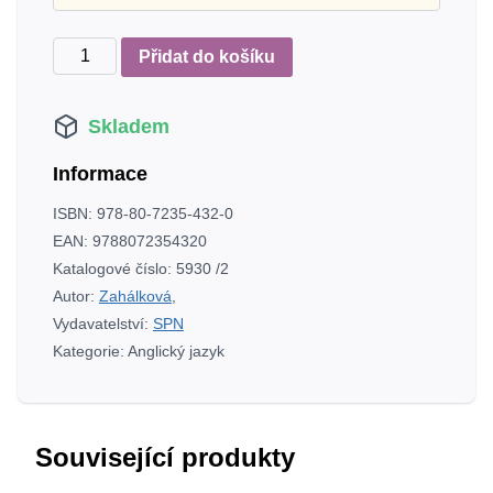
Angličtina
Přidat do košíku
pro
6.
Skladem
r.
ZŠ
Informace
–
pracovní
ISBN:
978-80-7235-432-0
sešit
EAN:
9788072354320
množství
Katalogové číslo:
5930 /2
Autor:
Zahálková
,
Vydavatelství:
SPN
Kategorie:
Anglický jazyk
Související produkty