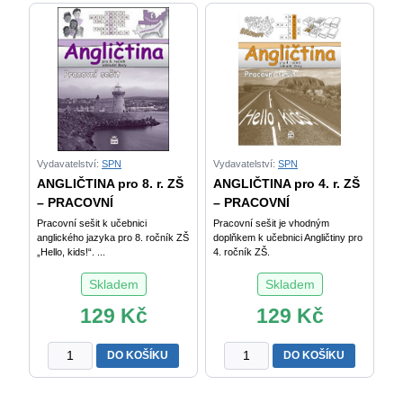
NEJMENŠÍ
3.
M.
r.
Zahálková
ZŠ
množství
–
CD
množství
Vydavatelství:
SPN
Vydavatelství:
SPN
ANGLIČTINA pro 8. r. ZŠ
ANGLIČTINA pro 4. r. ZŠ
– PRACOVNÍ
– PRACOVNÍ
Pracovní sešit k učebnici
Pracovní sešit je vhodným
anglického jazyka pro 8. ročník ZŠ
doplňkem k učebnici Angličtiny pro
„Hello, kids!“. ...
4. ročník ZŠ.
Skladem
Skladem
129
Kč
129
Kč
ANGLIČTINA
ANGLIČTINA
DO KOŠÍKU
DO KOŠÍKU
pro
pro
8.
4.