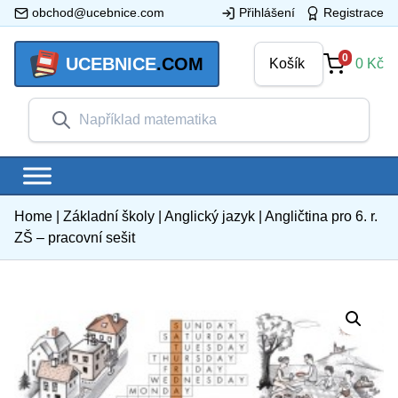
obchod@ucebnice.com
Přihlášení
Registrace
0
UCEBNICE
.COM
Košík
0
Kč
Home
|
Základní školy
|
Anglický jazyk
|
Angličtina pro 6. r.
ZŠ – pracovní sešit