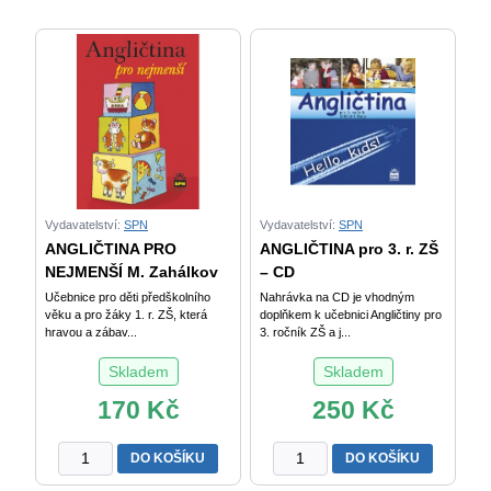
Vydavatelství:
SPN
Vydavatelství:
SPN
ANGLIČTINA PRO
ANGLIČTINA pro 3. r. ZŠ
NEJMENŠÍ M. Zahálkov
– CD
Učebnice pro děti předškolního
Nahrávka na CD je vhodným
věku a pro žáky 1. r. ZŠ, která
doplňkem k učebnici Angličtiny pro
hravou a zábav...
3. ročník ZŠ a j...
Skladem
Skladem
170
Kč
250
Kč
ANGLIČTINA
ANGLIČTINA
DO KOŠÍKU
DO KOŠÍKU
PRO
pro