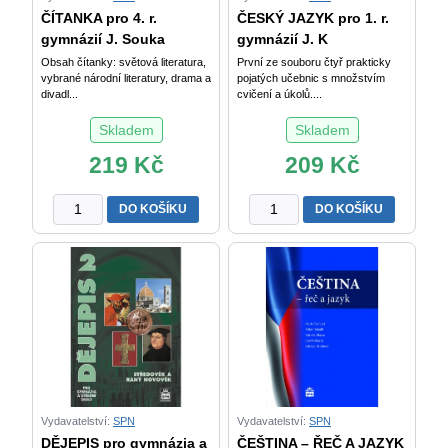
ČÍTANKA pro 4. r.
ČESKÝ JAZYK pro 1. r.
gymnázií J. Souka
gymnázií J. K
Obsah čítanky: světová literatura,
První ze souboru čtyř prakticky
vybrané národní literatury, drama a
pojatých učebnic s množstvím
divadl...
cvičení a úkolů....
Skladem
Skladem
219
Kč
209
Kč
ČÍTANKA
ČESKÝ
DO KOŠÍKU
DO KOŠÍKU
pro
JAZYK
4.
pro
r.
1.
gymnázií
r.
J.
gymnázií
Soukal
J.
a
Kostečka
kol.
množství
množství
Vydavatelství:
SPN
Vydavatelství:
SPN
DĚJEPIS pro gymnázia a
ČEŠTINA – ŘEČ A JAZYK