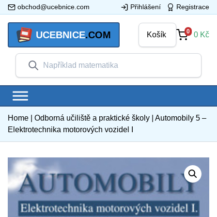
obchod@ucebnice.com
Přihlášení
Registrace
0
UCEBNICE
.COM
Košík
0
Kč
Home
|
Odborná učiliště a praktické školy
|
Automobily 5 –
Elektrotechnika motorových vozidel I