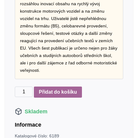
rozsáhlou inovací obsahu na rychlý vývoj
konstrukce motorových vozidel a na změnu
vozidel na trhu. Uživatelé jistě nepřehlédnou
změnu formátu (B5), celobarevné provedení,
sloupcové řešení, testové otázky a další změny
reagující na provedení učebních textů v zemích
EU. Všech šest publikací je určeno nejen pro žáky
učebních a studijních autooborů středních škol,
ale i pro další zájemce z řad odborné motoristické
veřejnosti.
Automobily
Přidat do košíku
5
–
Skladem
Elektrotechnika
motorových
Informace
vozidel
I
Katalogové číslo:
6189