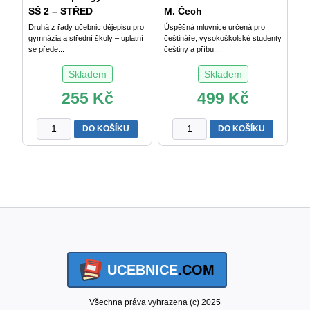
SŠ 2 – STŘED
M. Čech
Druhá z řady učebnic dějepisu pro
Úspěšná mluvnice určená pro
gymnázia a střední školy – uplatní
češtináře, vysokoškolské studenty
se přede...
češtiny a příbu...
Skladem
Skladem
255
Kč
499
Kč
DĚJEPIS
ČEŠTINA
DO KOŠÍKU
DO KOŠÍKU
pro
-
gymnázia
ŘEČ
a
A
SŠ
JAZYK
2
M.
–
Čechová
STŘEDOVĚK
a
A
kol.
RANÝ
množství
UCEBNICE
.COM
NOVOVĚK
P.
Čornej
Všechna práva vyhrazena (c) 2025