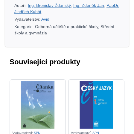
množství
Autoři:
Ing. Bronislav Ždánský
,
Ing. Zdeněk Jan
,
PaeDr.
Jindřich Kubát
,
Vydavatelství:
Avid
Kategorie:
Odborná učiliště a praktické školy
,
Střední
školy a gymnázia
Související produkty
Vydavatelství:
SPN
Vydavatelství:
SPN