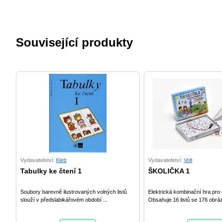
Související produkty
Vydavatelství:
Klett
Vydavatelství:
Volt
Tabulky ke čtení 1
ŠKOLIČKA 1
Soubory barevně ilustrovaných volných listů
Elektrická kombinační hra pro d
slouží v předslabikářovém období ...
Obsahuje 16 listů se 176 obráz