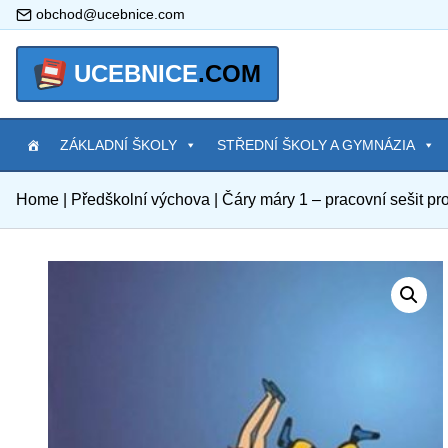
obchod@ucebnice.com
UCEBNICE
.COM
ZÁKLADNÍ ŠKOLY
STŘEDNÍ ŠKOLY A GYMNÁZIA
Home
|
Předškolní výchova
|
Čáry máry 1 – pracovní sešit pr