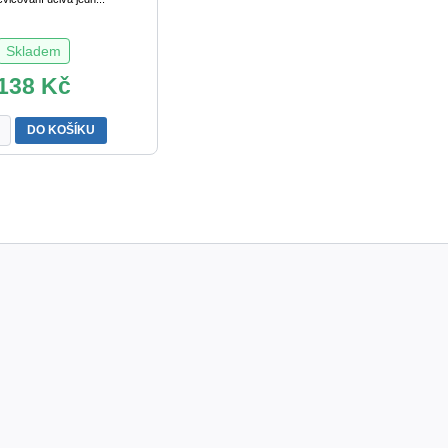
Skladem
138
Kč
KA
DO KOŠÍKU
MATIKY
vá
tví