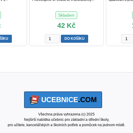
Skladem
č
42
Kč
PROCVIČUJEME
SBÍR
ŠÍKU
DO KOŠÍKU
SI
ÚLOH
počítání
Z
přes
MATE
milion
pro
(5.
4.
ročník)
a
množství
5.
ročník
ZŠ
UCEBNICE
.COM
M.
Kaslo
a
Všechna práva vyhrazena (c) 2025
kol.
Nejširší nabídka učebnic pro základní a střední školy,
množs
pro učitele, kancelářských a školních potřeb a pomůcek na jednom místě.