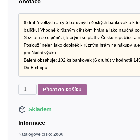
Anotace
6 druhů velkých a sytě barevných českých bankovek a k to
balíčku! Vhodné k různým dětským hrám a jako naučná p
Seznam se s pěnězi, kterými se platí v České republice a n
Poslouží nejen jako doplněk k různým hrám na nákupy, al
pro školní výuku.
Balení obsahuje: 102 ks bankovek (6 druhů) v hodnotě 149
Do E-shopu
ČESKÉ
Přidat do košíku
KORUNY
s
Skladem
mincemi
množství
Informace
Katalogové číslo:
2880