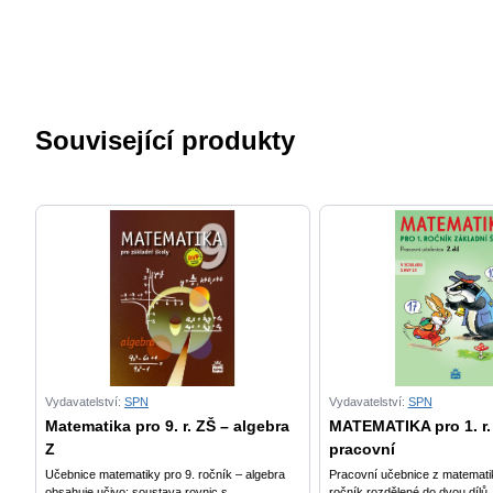
Související produkty
Vydavatelství:
SPN
Vydavatelství:
SPN
Matematika pro 9. r. ZŠ – algebra
MATEMATIKA pro 1. r.
Z
pracovní
Učebnice matematiky pro 9. ročník – algebra
Pracovní učebnice z matematik
obsahuje učivo: soustava rovnic s...
ročník rozdělené do dvou dílů. 