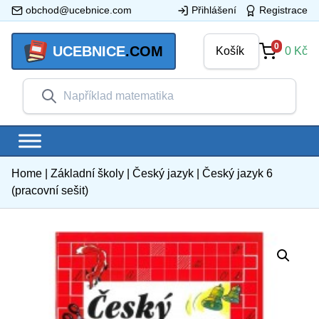
obchod@ucebnice.com
Přihlášení
Registrace
0
UCEBNICE
.COM
Košík
0
Kč
Home
|
Základní školy
|
Český jazyk
|
Český jazyk 6
(pracovní sešit)