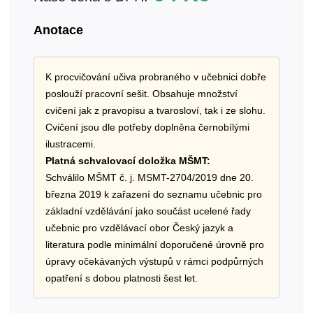
Anotace
K procvičování učiva probraného v učebnici dobře
poslouží pracovní sešit. Obsahuje množství
cvičení jak z pravopisu a tvarosloví, tak i ze slohu.
Cvičení jsou dle potřeby doplněna černobílými
ilustracemi.
Platná schvalovací doložka MŠMT:
Schválilo MŠMT č. j. MSMT-2704/2019 dne 20.
března 2019 k zařazení do seznamu učebnic pro
základní vzdělávání jako součást ucelené řady
učebnic pro vzdělávací obor Český jazyk a
literatura podle minimální doporučené úrovně pro
úpravy očekávaných výstupů v rámci podpůrných
opatření s dobou platnosti šest let.