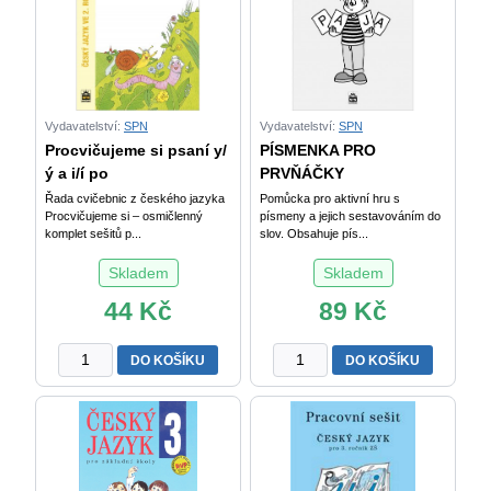
Vydavatelství:
SPN
Vydavatelství:
SPN
Procvičujeme si psaní y/
PÍSMENKA PRO
ý a i/í po
PRVŇÁČKY
Řada cvičebnic z českého jazyka
Pomůcka pro aktivní hru s
Procvičujeme si – osmičlenný
písmeny a jejich sestavováním do
komplet sešitů p...
slov. Obsahuje pís...
Skladem
Skladem
44
Kč
89
Kč
Procvičujeme
PÍSMENKA
DO KOŠÍKU
DO KOŠÍKU
si
PRO
psaní
PRVŇÁČKY
y/
množství
ý
a