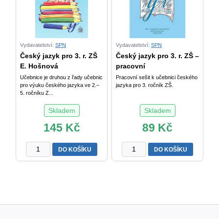
i/
í
po
tvrdých
a
Vydavatelství:
SPN
Vydavatelství:
SPN
měkkých
Český jazyk pro 3. r. ZŠ
Český jazyk pro 3. r. ZŠ –
souhláskách
E. Hošnová
pracovní
(2.
Učebnice je druhou z řady učebnic
Pracovní sešit k učebnici českého
ročník)
pro výuku českého jazyka ve 2.–
jazyka pro 3. ročník ZŠ.
množství
5. ročníku Z...
Skladem
Skladem
145
Kč
89
Kč
Český
Český
DO KOŠÍKU
DO KOŠÍKU
jazyk
jazyk
pro
pro
3.
3.
r.
r.
ZŠ
ZŠ
E.
–
Hošnová
pracovní