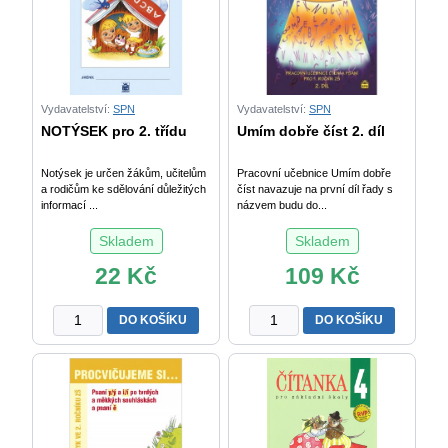
Vydavatelství:
SPN
Vydavatelství:
SPN
NOTÝSEK pro 2. třídu
Umím dobře číst 2. díl
Notýsek je určen žákům, učitelům
Pracovní učebnice Umím dobře
a rodičům ke sdělování důležitých
číst navazuje na první díl řady s
informací ...
názvem budu do...
Skladem
Skladem
22
Kč
109
Kč
NOTÝSEK
Umím
DO KOŠÍKU
DO KOŠÍKU
pro
dobře
2.
číst
třídu
2.
množství
díl
množství