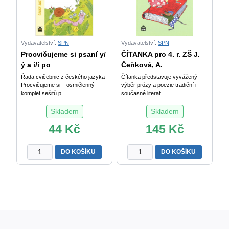
Vydavatelství:
SPN
Vydavatelství:
SPN
Procvičujeme si psaní y/
ČÍTANKA pro 4. r. ZŠ J.
ý a i/í po
Čeňková, A.
Řada cvičebnic z českého jazyka
Čítanka představuje vyvážený
Procvičujeme si – osmičlenný
výběr prózy a poezie tradiční i
komplet sešitů p...
současné literat...
Skladem
Skladem
44
Kč
145
Kč
Procvičujeme
ČÍTANKA
DO KOŠÍKU
DO KOŠÍKU
si
pro
psaní
4.
y/
r.
ý
ZŠ
a
J.
i/
Čeňková,
í
A.