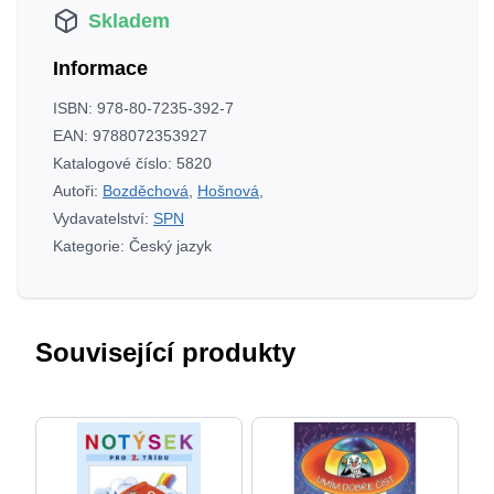
Skladem
7.
r.
Informace
ZŠ
–
ISBN:
978-80-7235-392-7
PRACOVNÍ
EAN:
9788072353927
SEŠIT
Katalogové číslo:
5820
množství
Autoři:
Bozděchová
,
Hošnová
,
Vydavatelství:
SPN
Kategorie:
Český jazyk
Související produkty