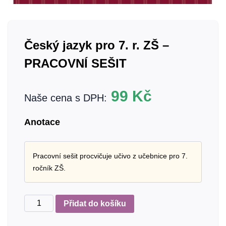
Český jazyk pro 7. r. ZŠ –
PRACOVNÍ SEŠIT
99
Kč
Naše cena s DPH:
Anotace
Pracovní sešit procvičuje učivo z učebnice pro 7.
ročník ZŠ.
Český
Přidat do košíku
jazyk
pro