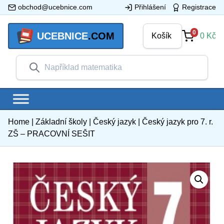
obchod@ucebnice.com
Přihlášení
Registrace
0
UCEBNICE
.COM
Košík
0
Kč
Home
|
Základní školy
|
Český jazyk
|
Český jazyk pro 7. r.
ZŠ – PRACOVNÍ SEŠIT