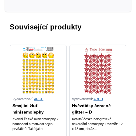
Související produkty
Vydavatelství:
ARCH
Vydavatelství:
ARCH
Smajlíci žlutí
Hvězdičky červené
minisamolepky
glitter – D
Kvalitní české minisamolepky k
Kvalitní české holografické
hodnocení a motivaci nejen
dekorační samolepky. Rozměr: 12
prvňáčků. Také jako...
x 18 cm, obráz...