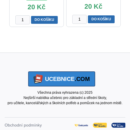
20
Kč
20
Kč
Indiánci
Hvězdičky
DO KOŠÍKU
DO KOŠÍKU
minisamolepky
zelené
množství
glitter
-
Deco
Stars
množství
UCEBNICE
.COM
Všechna práva vyhrazena (c) 2025
Nejširší nabídka učebnic pro základní a střední školy,
pro učitele, kancelářských a školních potřeb a pomůcek na jednom místě.
Obchodní podmínky