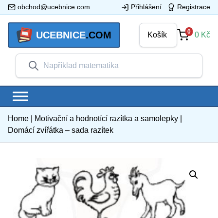
obchod@ucebnice.com
Přihlášení
Registrace
0
UCEBNICE
.COM
Košík
0
Kč
Home
|
Motivační a hodnotící razítka a samolepky
|
Domácí zvířátka – sada razítek