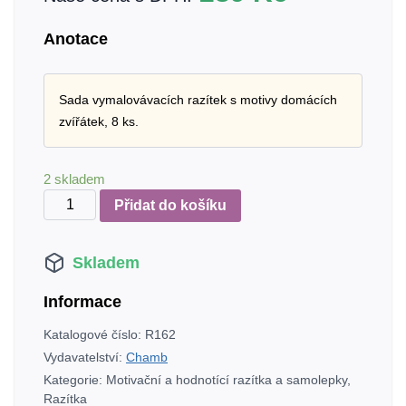
Anotace
Sada vymalovávacích razítek s motivy domácích
zvířátek, 8 ks.
2 skladem
Domácí
Přidat do košíku
zvířátka
-
Skladem
sada
razítek
Informace
množství
Katalogové číslo:
R162
Vydavatelství:
Chamb
Kategorie:
Motivační a hodnotící razítka a samolepky
,
Razítka