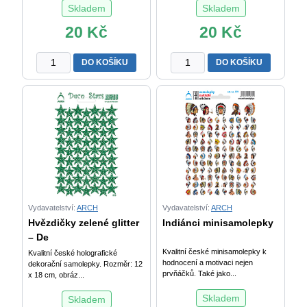
Skladem
Skladem
20
Kč
20
Kč
Smajlíci
Hvězdičky
DO KOŠÍKU
DO KOŠÍKU
žlutí
červené
minisamolepky
glitter
množství
-
Deco
Stars
množství
Vydavatelství:
ARCH
Vydavatelství:
ARCH
Hvězdičky zelené glitter
Indiánci minisamolepky
– De
Kvalitní české minisamolepky k
Kvalitní české holografické
hodnocení a motivaci nejen
dekorační samolepky. Rozměr: 12
prvňáčků. Také jako...
x 18 cm, obráz...
Skladem
Skladem