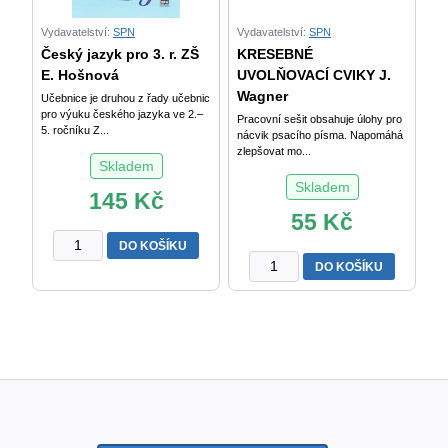
ročník)
množství
množství
Vydavatelství:
SPN
Vydavatelství:
SPN
Český jazyk pro 3. r. ZŠ
KRESEBNÉ
E. Hošnová
UVOLŇOVACÍ CVIKY J.
Wagner
Učebnice je druhou z řady učebnic
pro výuku českého jazyka ve 2.–
Pracovní sešit obsahuje úlohy pro
5. ročníku Z...
nácvik psacího písma. Napomáhá
zlepšovat mo...
Skladem
Skladem
145
Kč
55
Kč
Český
DO KOŠÍKU
jazyk
KRESEBNÉ
DO KOŠÍKU
pro
UVOLŇOVACÍ
3.
CVIKY
r.
J.
ZŠ
Wagnerová
E.
množství
Hošnová
a
kol.