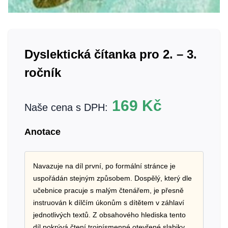
Dyslektická čítanka pro 2. – 3.
ročník
169
Kč
Naše cena s DPH:
Anotace
Navazuje na díl první, po formální stránce je
uspořádán stejným způsobem. Dospělý, který dle
učebnice pracuje s malým čtenářem, je přesně
instruován k dílčím úkonům s dítětem v záhlaví
jednotlivých textů. Z obsahového hlediska tento
díl pokrývá čtení trojpísmenné otevřené slabiky