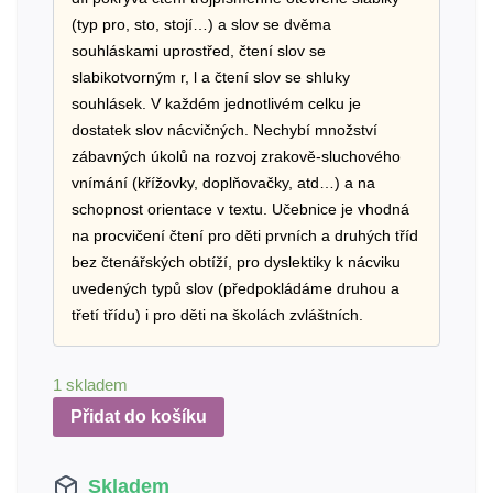
(typ pro, sto, stojí…) a slov se dvěma
souhláskami uprostřed, čtení slov se
slabikotvorným r, l a čtení slov se shluky
souhlásek. V každém jednotlivém celku je
dostatek slov nácvičných. Nechybí množství
zábavných úkolů na rozvoj zrakově-sluchového
vnímání (křížovky, doplňovačky, atd…) a na
schopnost orientace v textu. Učebnice je vhodná
na procvičení čtení pro děti prvních a druhých tříd
bez čtenářských obtíží, pro dyslektiky k nácviku
uvedených typů slov (předpokládáme druhou a
třetí třídu) i pro děti na školách zvláštních.
1 skladem
Přidat do košíku
Skladem