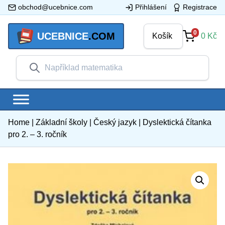
obchod@ucebnice.com
Přihlášení
Registrace
0
UCEBNICE
.COM
Košík
0
Kč
Home
|
Základní školy
|
Český jazyk
|
Dyslektická čítanka
pro 2. – 3. ročník