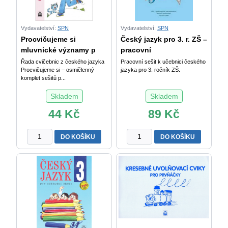
Vydavatelství:
SPN
Vydavatelství:
SPN
Procvičujeme si
Český jazyk pro 3. r. ZŠ –
mluvnické významy p
pracovní
Řada cvičebnic z českého jazyka
Pracovní sešit k učebnici českého
Procvičujeme si – osmičlenný
jazyka pro 3. ročník ZŠ.
komplet sešitů p...
Skladem
Skladem
44
Kč
89
Kč
Procvičujeme
Český
DO KOŠÍKU
DO KOŠÍKU
si
jazyk
mluvnické
pro
významy
3.
podstatných
r.
jmen
ZŠ
a
–
sloves
pracovní
(4.
sešit