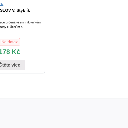
PN
SLOV V. Styblík
kace určená všem milovníkům
edy i učitelům a ...
Na dotaz
178
Kč
Čtěte více