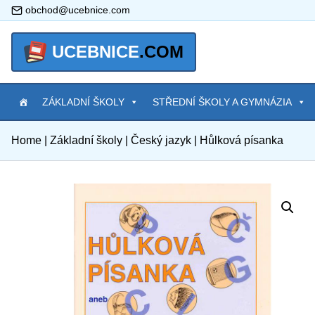
obchod@ucebnice.com
UCEBNICE
.COM
ZÁKLADNÍ ŠKOLY
STŘEDNÍ ŠKOLY A GYMNÁZIA
Home
|
Základní školy
|
Český jazyk
|
Hůlková písanka