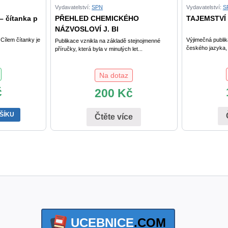
Vydavatelství:
SPN
Vydavatelství:
S
 – čítanka p
PŘEHLED CHEMICKÉHO
TAJEMSTVÍ 
NÁZVOSLOVÍ J. Bl
Cílem čítanky je
Výjimečná publi
Publikace vznikla na základě stejnojmenné
českého jazyka, t
příručky, která byla v minulých let...
Na dotaz
č
200
Kč
ŠÍKU
Čtěte více
UCEBNICE
.COM