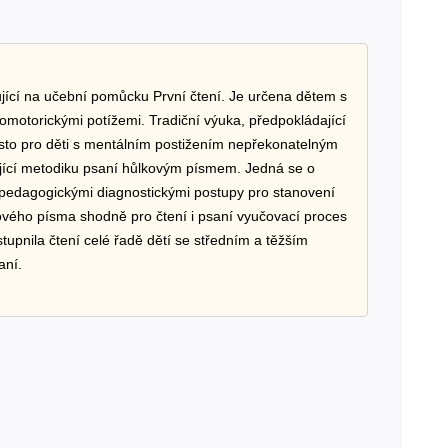
jící na učební pomůcku První čtení. Je určena dětem s
fomotorickými potížemi. Tradiční výuka, předpokládající
sto pro děti s mentálním postižením nepřekonatelným
ající metodiku psaní hůlkovým písmem. Jedná se o
 pedagogickými diagnostickými postupy pro stanovení
kového písma shodně pro čtení i psaní vyučovací proces
tupnila čtení celé řadě dětí se středním a těžším
aní.