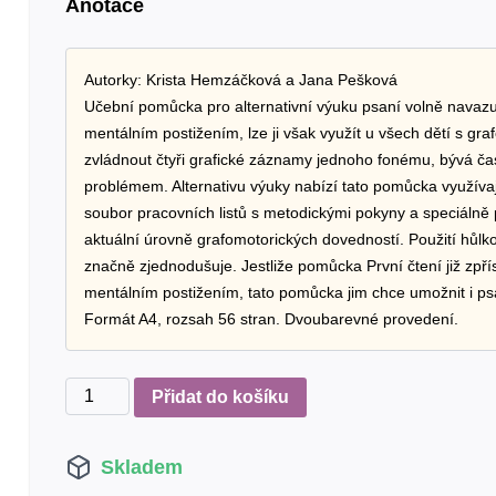
Anotace
Autorky: Krista Hemzáčková a Jana Pešková
Učební pomůcka pro alternativní výuku psaní volně navazu
mentálním postižením, lze ji však využít u všech dětí s gra
zvládnout čtyři grafické záznamy jednoho fonému, bývá ča
problémem. Alternativu výuky nabízí tato pomůcka využív
soubor pracovních listů s metodickými pokyny a speciálně
aktuální úrovně grafomotorických dovedností. Použití hůl
značně zjednodušuje. Jestliže pomůcka První čtení již zpřís
mentálním postižením, tato pomůcka jim chce umožnit i ps
Formát A4, rozsah 56 stran. Dvoubarevné provedení.
Hůlková
Přidat do košíku
písanka
množství
Skladem