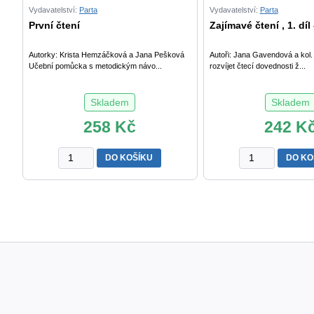
Vydavatelství:
Parta
Vydavatelství:
Parta
První čtení
Zajímavé čtení , 1. díl
Autorky: Krista Hemzáčková a Jana Pešková
Autoři: Jana Gavendová a kol. 
Učební pomůcka s metodickým návo...
rozvíjet čtecí dovednosti ž...
Skladem
Skladem
258
Kč
242
K
První
Zajímavé
DO KOŠÍKU
DO KO
čtení
čtení
množství
,
1.
díl
–
čítanka
pro
7.
a
8.