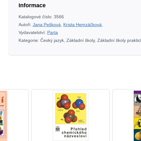
Informace
Katalogové číslo:
3566
Autoři:
Jana Pešková
,
Krista Hemzáčková
,
Vydavatelství:
Parta
Kategorie:
Český jazyk
,
Základní školy
,
Základní školy praktic