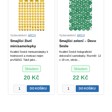
Vydavatelství:
ARCH
Vydavatelství:
ARCH
Smajlíci žlutí
Smajlíci zelení – Deco
minisamolepky
Smile
Kvalitní české minisamolepky k
Kvalitní české holografické
hodnocení a motivaci nejen
dekorační samolepky. Rozměr: 12
prvňáčků. Také jako...
x 18 cm, obráz...
Skladem
Skladem
20
Kč
22
Kč
Smajlíci
Smajlíci
DO KOŠÍKU
DO KOŠÍKU
žlutí
zelení
minisamolepky
-
množství
Deco
Smile