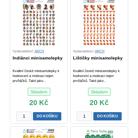
Vydavatelství:
ARCH
Vydavatelství:
ARCH
Indiánci minisamolepky
Lištičky minisamolepky
Kvalitní české minisamolepky k
Kvalitní české minisamolepky k
hodnocení a motivaci nejen
hodnocení a motivaci nejen
prvňáčků. Také jako...
prvňáčků. Také jako...
Skladem
Skladem
20
Kč
20
Kč
Indiánci
Lištičky
DO KOŠÍKU
DO KOŠÍKU
minisamolepky
minisamolepky
množství
množství