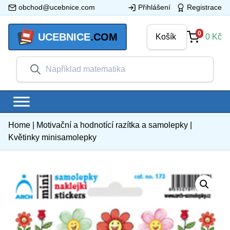
obchod@ucebnice.com
Přihlášení
Registrace
0
UCEBNICE
.COM
Košík
0
Kč
Home
|
Motivační a hodnotící razítka a samolepky
|
Květinky minisamolepky