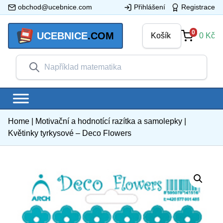
obchod@ucebnice.com
Přihlášení
Registrace
0
UCEBNICE
.COM
Košík
0
Kč
Home
|
Motivační a hodnotící razítka a samolepky
|
Květinky tyrkysové – Deco Flowers