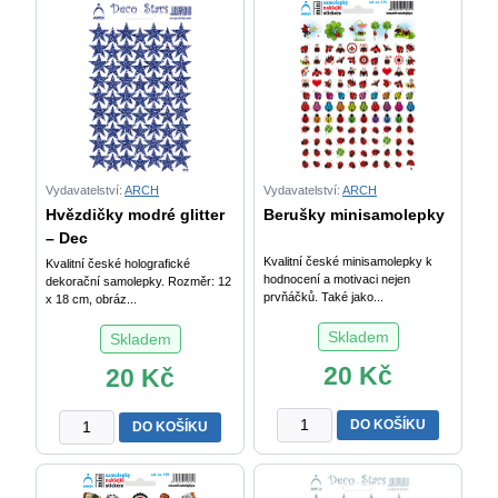
Vydavatelství:
ARCH
Vydavatelství:
ARCH
Hvězdičky modré glitter
Berušky minisamolepky
– Dec
Kvalitní české minisamolepky k
Kvalitní české holografické
hodnocení a motivaci nejen
dekorační samolepky. Rozměr: 12
prvňáčků. Také jako...
x 18 cm, obráz...
Skladem
Skladem
20
Kč
20
Kč
Berušky
Hvězdičky
DO KOŠÍKU
DO KOŠÍKU
minisamolepky
modré
množství
glitter
-