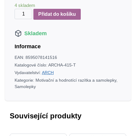
4 skladem
Květinky
Přidat do košíku
tyrkysové
-
Skladem
Deco
Flowers
Informace
množství
EAN:
8595078141516
Katalogové číslo:
ARCHA-415-T
Vydavatelství:
ARCH
Kategorie:
Motivační a hodnotící razítka a samolepky
,
Samolepky
Související produkty