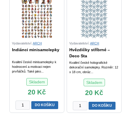
Deco
Stars
množství
Vydavatelství:
ARCH
Vydavatelství:
ARCH
Indiánci minisamolepky
Hvězdičky stříbrné –
Deco Sta
Kvalitní české minisamolepky k
Kvalitní české holografické
hodnocení a motivaci nejen
dekorační samolepky. Rozměr: 12
prvňáčků. Také jako...
x 18 cm, obráz...
Skladem
Skladem
20
Kč
20
Kč
Indiánci
Hvězdičky
DO KOŠÍKU
DO KOŠÍKU
minisamolepky
stříbrné
množství
-
Deco
Stars