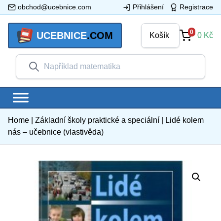
obchod@ucebnice.com
Přihlášení
Registrace
0
UCEBNICE
.COM
Košík
0
Kč
Home
|
Základní školy praktické a speciální
|
Lidé kolem
nás – učebnice (vlastivěda)