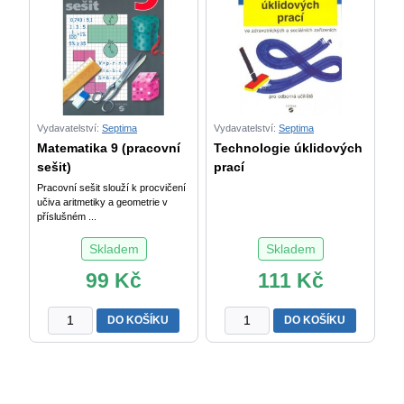
PS
ZŠ
(vlastivěda)
–
množství
PRACOVNÍ
SEŠIT
množství
Vydavatelství:
Septima
Vydavatelství:
Septima
Matematika 9 (pracovní
Technologie úklidových
sešit)
prací
Pracovní sešit slouží k procvičení
učiva aritmetiky a geometrie v
příslušném ...
Skladem
Skladem
99
Kč
111
Kč
Matematika
Technologie
DO KOŠÍKU
DO KOŠÍKU
9
úklidových
(pracovní
prací
sešit)
množství
množství