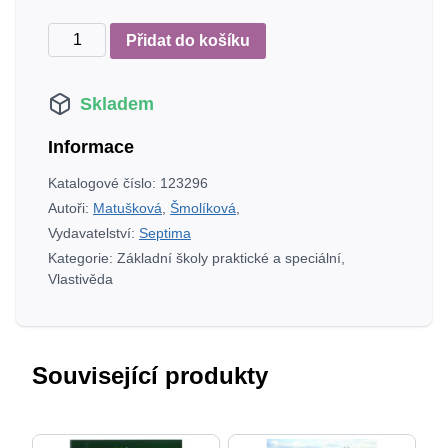
Lidé
Přidat do košíku
kolem
nás
Skladem
-
učebnice
Informace
(vlastivěda)
množství
Katalogové číslo:
123296
Autoři:
Matušková
,
Šmolíková
,
Vydavatelství:
Septima
Kategorie:
Základní školy praktické a speciální
,
Vlastivěda
Související produkty