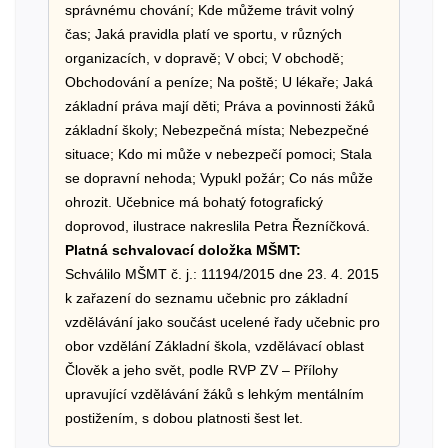
správnému chování; Kde můžeme trávit volný
čas; Jaká pravidla platí ve sportu, v různých
organizacích, v dopravě; V obci; V obchodě;
Obchodování a peníze; Na poště; U lékaře; Jaká
základní práva mají děti; Práva a povinnosti žáků
základní školy; Nebezpečná místa; Nebezpečné
situace; Kdo mi může v nebezpečí pomoci; Stala
se dopravní nehoda; Vypukl požár; Co nás může
ohrozit. Učebnice má bohatý fotografický
doprovod, ilustrace nakreslila Petra Řezníčková.
Platná schvalovací doložka MŠMT:
Schválilo MŠMT č. j.: 11194/2015 dne 23. 4. 2015
k zařazení do seznamu učebnic pro základní
vzdělávání jako součást ucelené řady učebnic pro
obor vzdělání Základní škola, vzdělávací oblast
Člověk a jeho svět, podle RVP ZV – Přílohy
upravující vzdělávání žáků s lehkým mentálním
postižením, s dobou platnosti šest let.