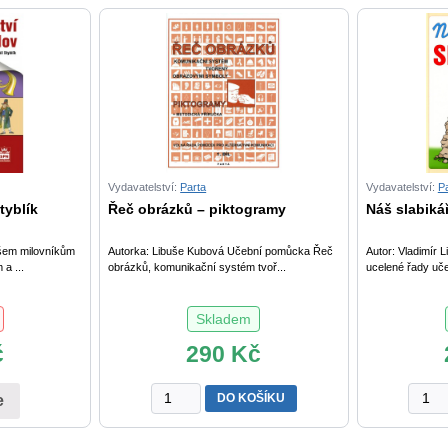
MŠ
množství
Vydavatelství:
Parta
Vydavatelství:
P
tyblík
Řeč obrázků – piktogramy
Náš slabikář
šem milovníkům
Autorka: Libuše Kubová Učební pomůcka Řeč
Autor: Vladimír 
 a ...
obrázků, komunikační systém tvoř...
ucelené řady uče
Skladem
č
290
Kč
Řeč
Náš
DO KOŠÍKU
e
obrázků
slabik
–
1.