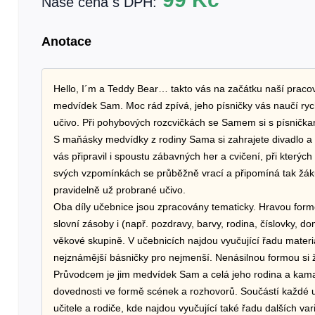
Naše cena s DPH:
Anotace
Hello, I´m a Teddy Bear… takto vás na začátku naší praco
medvídek Sam. Moc rád zpívá, jeho písničky vás naučí ryc
učivo. Při pohybových rozcvičkách se Samem si s písničkam
S maňásky medvídky z rodiny Sama si zahrajete divadlo a 
vás připravil i spoustu zábavných her a cvičení, při kterýc
svých vzpomínkách se průběžně vrací a připomíná tak žák
pravidelně už probrané učivo.
Oba díly učebnice jsou zpracovány tematicky. Hravou for
slovní zásoby i (např. pozdravy, barvy, rodina, číslovky, 
věkové skupině. V učebnicích najdou vyučující řadu materiá
nejznámější básničky pro nejmenší. Nenásilnou formou si žá
Průvodcem je jim medvídek Sam a celá jeho rodina a kamará
dovednosti ve formě scének a rozhovorů. Součástí každé 
učitele a rodiče, kde najdou vyučující také řadu dalších va