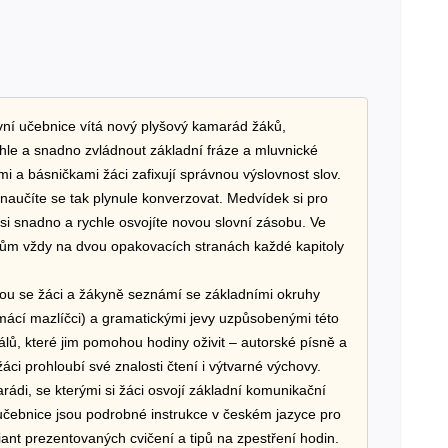
vní učebnice vítá nový plyšový kamarád žáků,
hle a snadno zvládnout základní fráze a mluvnické
i a básničkami žáci zafixují správnou výslovnost slov.
naučíte se tak plynule konverzovat. Medvídek si pro
h si snadno a rychle osvojíte novou slovní zásobu. Ve
ům vždy na dvou opakovacích stranách každé kapitoly
mou se žáci a žákyně seznámí se základními okruhy
domácí mazlíčci) a gramatickými jevy uzpůsobenými této
lů, které jim pomohou hodiny oživit – autorské písně a
ci prohloubí své znalosti čtení i výtvarné výchovy.
di, se kterými si žáci osvojí základní komunikační
učebnice jsou podrobné instrukce v českém jazyce pro
riant prezentovaných cvičení a tipů na zpestření hodin.