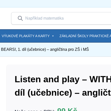
VÝUKOVÉ PLAKÁTY A KARTY
ZÁKLADNÍ ŠKOLY PRAKTICKÉ A
EARS!, 1. díl (učebnice) – angličtina pro ZŠ i MŠ
Listen and play – WIT
díl (učebnice) – anglič
99
Kč