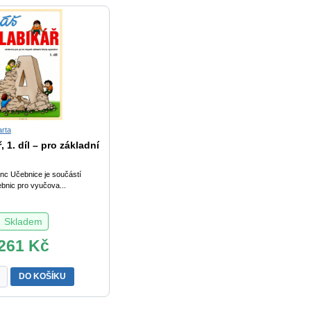
arta
, 1. díl – pro základní
Linc Učebnice je součástí
bnic pro vyučova...
Skladem
261
Kč
DO KOŠÍKU
ář,