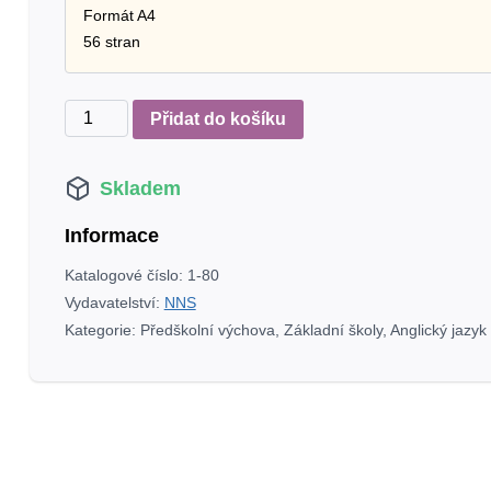
Formát A4
56 stran
Listen
Přidat do košíku
and
play
Skladem
-
WITH
Informace
TEDDY
BEARS!,
Katalogové číslo:
1-80
1.
Vydavatelství:
NNS
díl
Kategorie:
Předškolní výchova
,
Základní školy
,
Anglický jazyk
(učebnice)
-
angličtina
pro
ZŠ
i