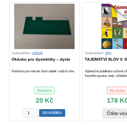
Vydavatelství:
LEMUR
Vydavatelství:
SPN
Okénko pro dyslektiky – dysle
TAJEMSTVÍ SLOV V. S
Pomůcka pro nácvik čtení slabik i celých slov.
Výjimečná publikace určená v
českého jazyka, tedy i učitelům
Skladem
Na dotaz
20
Kč
178
K
Okénko
DO KOŠÍKU
Čtěte víc
pro
dyslektiky