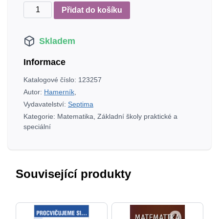
Matematika
Přidat do košíku
7
(pracovní
Skladem
sešit)
množství
Informace
Katalogové číslo:
123257
Autor:
Hamerník
,
Vydavatelství:
Septima
Kategorie:
Matematika
,
Základní školy praktické a
speciální
Související produkty