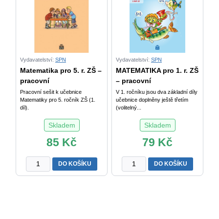
(5.
–
ročník)
algebra
množství
Z.
Půlpán
a
kol.
Vydavatelství:
SPN
Vydavatelství:
SPN
množství
Matematika pro 5. r. ZŠ –
MATEMATIKA pro 1. r. ZŠ
pracovní
– pracovní
Pracovní sešit k učebnice
V 1. ročníku jsou dva základní díly
Matematiky pro 5. ročník ZŠ (1.
učebnice doplněny ještě třetím
díl).
(volitelný...
Skladem
Skladem
85
Kč
79
Kč
Matematika
MATEMATIKA
DO KOŠÍKU
DO KOŠÍKU
pro
pro
5.
1.
r.
r.
ZŠ
ZŠ
–
–