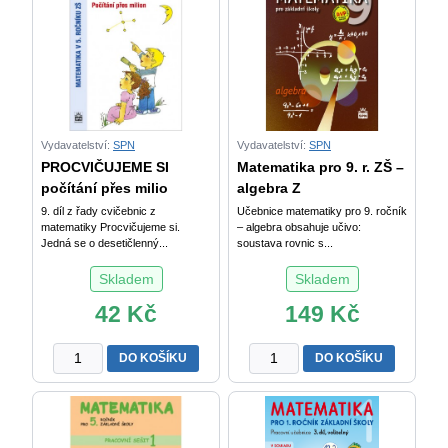
Vydavatelství:
SPN
Vydavatelství:
SPN
PROCVIČUJEME SI
Matematika pro 9. r. ZŠ –
počítání přes milio
algebra Z
9. díl z řady cvičebnic z
Učebnice matematiky pro 9. ročník
matematiky Procvičujeme si.
– algebra obsahuje učivo:
Jedná se o desetičlenný...
soustava rovnic s...
Skladem
Skladem
42
Kč
149
Kč
PROCVIČUJEME
Matematika
DO KOŠÍKU
DO KOŠÍKU
SI
pro
počítání
9.
přes
r.
milion
ZŠ