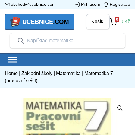
obchod@ucebnice.com
Přihlášení
Registrace
0
UCEBNICE
.COM
Košík
0
Kč
Home
|
Základní školy
|
Matematika
|
Matematika 7
(pracovní sešit)