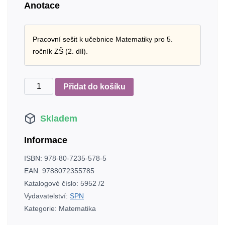
Anotace
Pracovní sešit k učebnice Matematiky pro 5.
ročník ZŠ (2. díl).
Matematika
Přidat do košíku
pro
5.
Skladem
r.
ZŠ
Informace
–
pracovní
ISBN:
978-80-7235-578-5
sešit
EAN:
9788072355785
2.díl
Katalogové číslo:
5952 /2
Vacková
Vydavatelství:
SPN
a
Kategorie:
Matematika
kol.