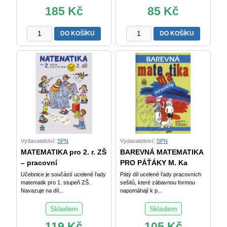
185
Kč
85
Kč
HRY
Matematika
DO KOŠÍKU
DO KOŠÍKU
A
pro
MATEMATIKA
5.
pro
r.
1.
ZŠ
stupeň
–
ZŠ
pracovní
E.
sešit
Krejčová
1.
množství
díl
Vacková
Vydavatelství:
SPN
Vydavatelství:
SPN
a
MATEMATIKA pro 2. r. ZŠ
BAREVNÁ MATEMATIKA
kol.
– pracovní
PRO PÁŤÁKY M. Ka
množství
Učebnice je součástí ucelené řady
Pátý díl ucelené řady pracovních
matematik pro 1. stupeň ZŠ.
sešitů, které zábavnou formou
Navazuje na díl...
napomáhají k p...
Skladem
Skladem
119
Kč
105
Kč