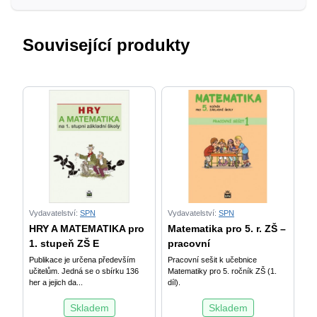
množství
Související produkty
Vydavatelství:
SPN
Vydavatelství:
SPN
HRY A MATEMATIKA pro
Matematika pro 5. r. ZŠ –
1. stupeň ZŠ E
pracovní
Publikace je určena především
Pracovní sešit k učebnice
učitelům. Jedná se o sbírku 136
Matematiky pro 5. ročník ZŠ (1.
her a jejich da...
díl).
Skladem
Skladem