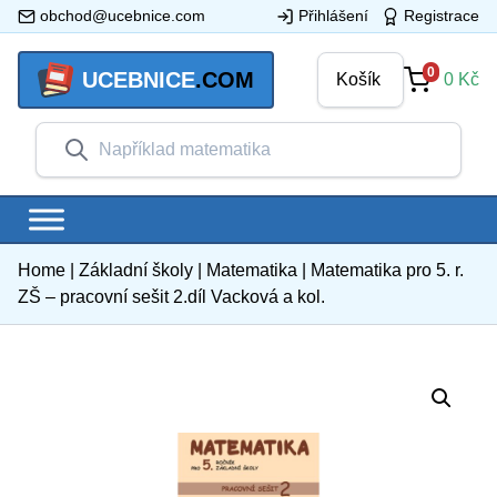
obchod@ucebnice.com
Přihlášení
Registrace
0
UCEBNICE
.COM
Košík
0
Kč
Home
|
Základní školy
|
Matematika
|
Matematika pro 5. r.
ZŠ – pracovní sešit 2.díl Vacková a kol.