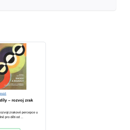
obiáš
íly – rozvoj zrak
rozvoji zrakové percepce u
lné pro děti od ...