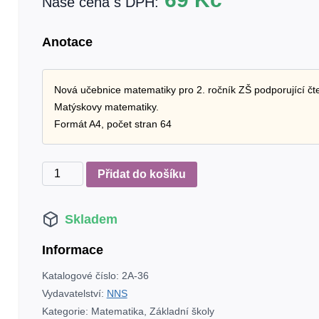
Naše cena s DPH:
Anotace
Nová učebnice matematiky pro 2. ročník ZŠ podporující čten
Matýskovy matematiky.
Formát A4, počet stran 64
Matýskova
Přidat do košíku
matematika,
5.
Skladem
díl
–
Informace
počítání
do
Katalogové číslo:
2A-36
100
Vydavatelství:
NNS
-
Kategorie:
Matematika
,
Základní školy