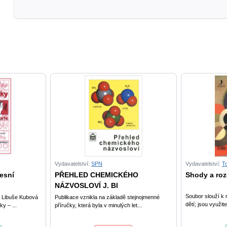
učebnice
pro
2.
ročník
ZŠ
množství
Vydavatelství:
SPN
Vydavatelství:
T
esní
PŘEHLED CHEMICKÉHO
Shody a rozd
NÁZVOSLOVÍ J. Bl
Soubor slouží k 
 Libuše Kubová
Publikace vznikla na základě stejnojmenné
dětí; jsou využite
y – ...
příručky, která byla v minulých let...