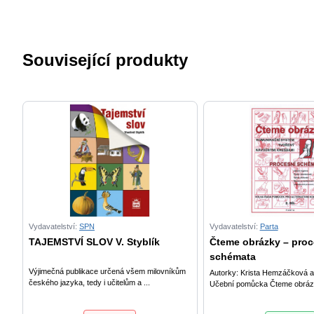
Související produkty
Vydavatelství:
SPN
Vydavatelství:
Parta
TAJEMSTVÍ SLOV V. Styblík
Čteme obrázky – proc
schémata
Výjimečná publikace určená všem milovníkům
Autorky: Krista Hemzáčková a
českého jazyka, tedy i učitelům a ...
Učební pomůcka Čteme obrázk