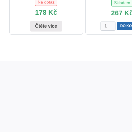
Na dotaz
Skladem
178
Kč
267
K
Čteme
Čtěte více
DO KO
obrázky
–
procesní
schémata
množství