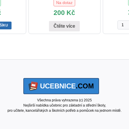
Na dotaz
č
200
Kč
Shod
ŠÍKU
Čtěte více
a
rozdíl
-
rozvoj
zrako
vnímá
množs
UCEBNICE
.COM
Všechna práva vyhrazena (c) 2025
Nejširší nabídka učebnic pro základní a střední školy,
pro učitele, kancelářských a školních potřeb a pomůcek na jednom místě.