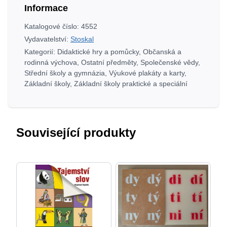
Informace
11
ks
Katalogové číslo:
4552
+
Vydavatelství:
Stoskal
lišta,
Kategorií:
Didaktické hry a pomůcky
,
Občanská a
tubus
rodinná výchova
,
Ostatní předměty
,
Společenské vědy
,
A2
Střední školy a gymnázia
,
Výukové plakáty a karty
,
Základní školy
,
Základní školy praktické a speciální
množství
Související produkty