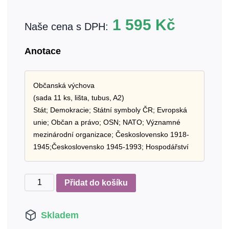
1 595
Kč
Naše cena s DPH:
Anotace
Občanská výchova
(sada 11 ks, lišta, tubus, A2)
Stát; Demokracie; Státní symboly ČR; Evropská
unie; Občan a právo; OSN; NATO; Významné
mezinárodní organizace; Československo 1918-
1945;Československo 1945-1993; Hospodářství
Občanská
Přidat do košíku
výchova
-
Skladem
sada
plakátů