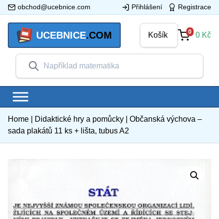
obchod@ucebnice.com
Přihlášení
Registrace
0
UCEBNICE
.COM
Košík
0
Kč
Home
|
Didaktické hry a pomůcky
|
Občanská výchova –
sada plakátů 11 ks + lišta, tubus A2