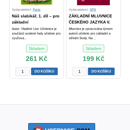
Vydavatelství:
Parta
Vydavatelství:
SPN
Náš slabikář, 1. díl – pro
ZÁKLADNÍ MLUVNICE
základní
ČESKÉHO JAZYKA V.
Autor: Vladimír Linc Učebnice je
Mluvnice je zpracována týmem
součástí ucelené řady učebnic pro
autorů učebnic pro základní a
vyučova...
střední školy. Na ...
Skladem
Skladem
261
Kč
199
Kč
Náš
ZÁKLADNÍ
DO KOŠÍKU
DO KOŠÍKU
slabikář,
MLUVNICE
1.
ČESKÉHO
díl
JAZYKA
–
V.
pro
Styblík
základní
a
školy
kol.
speciální
množství
množství