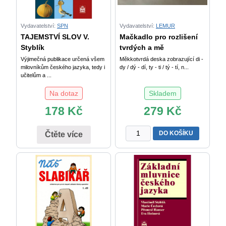
Vydavatelství:
SPN
Vydavatelství:
LEMUR
TAJEMSTVÍ SLOV V.
Mačkadlo pro rozlišení
Styblík
tvrdých a mě
Výjimečná publikace určená všem
Měkkotvrdá deska zobrazující di -
milovníkům českého jazyka, tedy i
dy / dý - dí, ty - ti / tý - tí, n...
učitelům a ...
Na dotaz
Skladem
178
Kč
279
Kč
Mačkadlo
DO KOŠÍKU
Čtěte více
pro
rozlišení
tvrdých
a
měkkých
slabik
množství