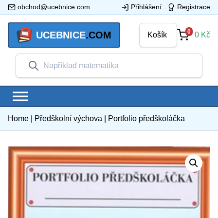
obchod@ucebnice.com
Přihlášení
Registrace
0
UCEBNICE
.COM
Košík
0
Kč
Home
|
Předškolní výchova
|
Portfolio předškoláčka