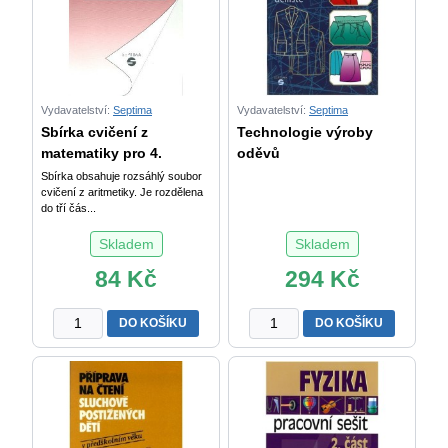
Vydavatelství:
Septima
Vydavatelství:
Septima
Sbírka cvičení z
Technologie výroby
matematiky pro 4.
oděvů
Sbírka obsahuje rozsáhlý soubor
cvičení z aritmetiky. Je rozdělena
do tří čás...
Skladem
Skladem
84
Kč
294
Kč
Sbírka
Technologie
DO KOŠÍKU
DO KOŠÍKU
cvičení
výroby
z
oděvů
matematiky
množství
pro
4.
-