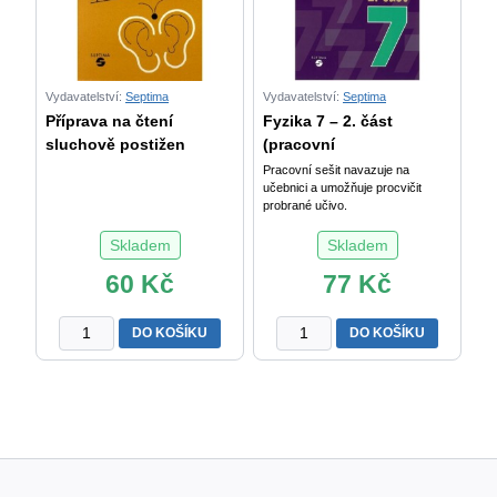
6.
ročník
množství
Vydavatelství:
Septima
Vydavatelství:
Septima
Příprava na čtení
Fyzika 7 – 2. část
sluchově postižen
(pracovní
Pracovní sešit navazuje na
učebnici a umožňuje procvičit
probrané učivo.
Skladem
Skladem
60
Kč
77
Kč
Příprava
Fyzika
DO KOŠÍKU
DO KOŠÍKU
na
7
čtení
-
sluchově
2.
postižených
část
dětí
(pracovní
v
sešit)
předškolním
množství