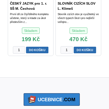
ČESKÝ JAZYK pro 1. r.
SLOVNÍK CIZÍCH SLOV
SŠ M. Čechová
L. Klimeš
První díl ze čtyřdílného kompletu
Slovník cizích slov je využitelný ve
učebnic, který si klade za úkol
všech typech škol i pro nejširší
především z...
veřejno...
Skladem
Skladem
199
Kč
470
Kč
ČESKÝ
SLOVNÍK
DO KOŠÍKU
DO KOŠÍKU
JAZYK
CIZÍCH
pro
SLOV
1.
L.
r.
Klimeš
SŠ
množství
M.
Čechová
a
kol.
UCEBNICE
.COM
množství