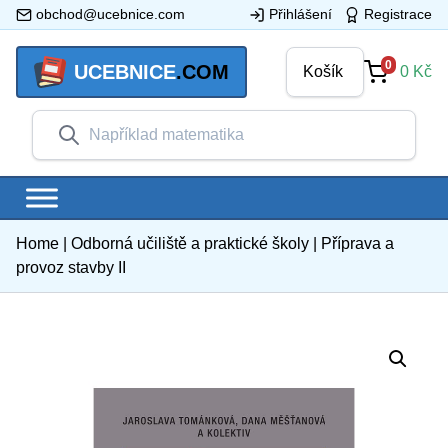
obchod@ucebnice.com
Přihlášení
Registrace
0
UCEBNICE
.COM
Košík
0
Kč
Home
|
Odborná učiliště a praktické školy
|
Příprava a
provoz stavby II