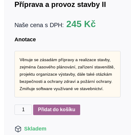
Příprava a provoz stavby II
245
Kč
Naše cena s DPH:
Anotace
Věnuje se zásadám přípravy a realizace stavby,
zejména časového plánování, zařízení staveniště,
projektu organizace výstavby, dále také otázkám
bezpečnosti a ochrany zdraví a požární ochrany.
Zmiňuje software využívané ve stavebnictví.
Příprava
Přidat do košíku
a
provoz
Skladem
stavby