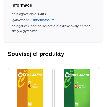
II
Informace
množství
Katalogové číslo:
6403
Vydavatelství:
Informatorium
Kategorie:
Odborná učiliště a praktické školy
,
Střední
školy a gymnázia
Související produkty