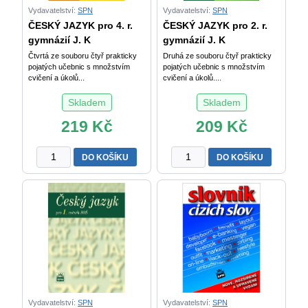
Vydavatelství:
SPN
Vydavatelství:
SPN
ČESKÝ JAZYK pro 4. r.
ČESKÝ JAZYK pro 2. r.
gymnázií J. K
gymnázií J. K
Čtvrtá ze souboru čtyř prakticky
Druhá ze souboru čtyř prakticky
pojatých učebnic s množstvím
pojatých učebnic s množstvím
cvičení a úkolů...
cvičení a úkolů....
Skladem
Skladem
219
Kč
209
Kč
ČESKÝ
ČESKÝ
DO KOŠÍKU
DO KOŠÍKU
JAZYK
JAZYK
pro
pro
4.
2.
r.
r.
gymnázií
gymnázií
J.
J.
Kostečka
Kostečka
množství
množství
Vydavatelství:
SPN
Vydavatelství:
SPN