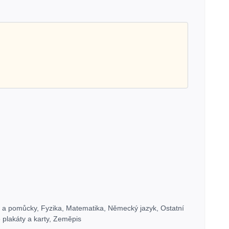
y a pomůcky
,
Fyzika
,
Matematika
,
Německý jazyk
,
Ostatní
plakáty a karty
,
Zeměpis