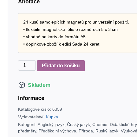
Anotace
24 kusů samolepících magnetů pro univerzální použití.
• flexibilní magnetické fólie o rozměrech 5 x 3 cm
• vhodné na karty do formátu A5
• doplňkové zboží k edici Sada 24 karet
Sada
Přidat do košíku
24
samolepících
Skladem
magnetů
množství
Informace
Katalogové číslo:
6359
Vydavatelství:
Kupka
Kategorií:
Anglický jazyk
,
Český jazyk
,
Chemie
,
Didaktické hr
předměty
,
Předškolní výchova
,
Příroda
,
Ruský jazyk
,
Výukové 