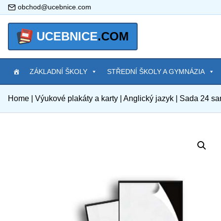
obchod@ucebnice.com
UCEBNICE
.COM
ZÁKLADNÍ ŠKOLY
STŘEDNÍ ŠKOLY A GYMNÁZIA
Home
|
Výukové plakáty a karty
|
Anglický jazyk
|
Sada 24 sa