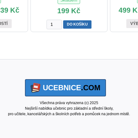
239
Kč
499
K
199
Kč
Výukový
OSTÍ
VÝB
DO KOŠÍKU
plakát
Převody
jednotek
objemu
XL
množství
UCEBNICE
.COM
Všechna práva vyhrazena (c) 2025
Nejširší nabídka učebnic pro základní a střední školy,
pro učitele, kancelářských a školních potřeb a pomůcek na jednom místě.