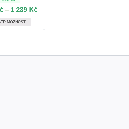
č
–
1 239
Kč
ĚR MOŽNOSTÍ