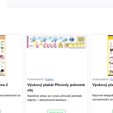
Vydavatelství:
Kupka
Vydavatelství:
K
ina 2
Výukový plakát Převody jednotek
Výukový pla
obj
o seznamování se
Názorné fotograf
Nástěnný obraz pro výuku převodů jednotek
seznamování se s
objemu. • oboustranná laminace ...
Skladem