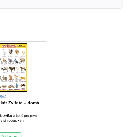
upka
kát Zvířata – domá
ie zvířat určené pro první
 přírodou. • vh...
Skladem