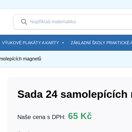
VÝUKOVÉ PLAKÁTY A KARTY
ZÁKLADNÍ ŠKOLY PRAKTICKÉ A
molepících magnetů
Sada 24 samolepících
65
Kč
Naše cena s DPH: