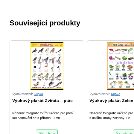
Související produkty
Vydavatelství:
Kupka
Vydavatelství:
Kupka
Výukový plakát Zvířata – ptác
Výukový plakát Zelen
Názorné fotografie zvířat určené pro první
Názorné fotografie určené pr
seznamování se s přírodou. • vh...
s dalšími druhy zeleniny. • v...
Skladem
Skladem