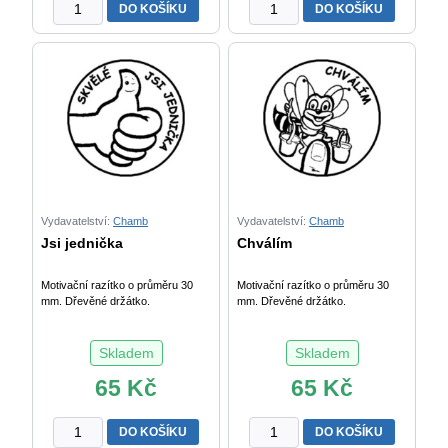
Sada
Sada
DO KOŠÍKU
DO KOŠÍKU
5
smajlíků
smajlíků
množství
množství
Vydavatelství:
Chamb
Vydavatelství:
Chamb
Jsi jednička
Chválím
Motivační razítko o průměru 30
Motivační razítko o průměru 30
mm. Dřevěné držátko.
mm. Dřevěné držátko.
Skladem
Skladem
65
Kč
65
Kč
Jsi
Chválím
DO KOŠÍKU
DO KOŠÍKU
jednička
množství