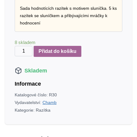
Sada hodnotících razítek s motivem sluníčka. 5 ks
razítek se sluníčkem a přibývajícími mráčky k
hodnocení
8 skladem
Sada
Přidat do košíku
Sluníčko
10
Skladem
x
10
Informace
mm
množství
Katalogové číslo:
R30
Vydavatelství:
Chamb
Kategorie:
Razítka