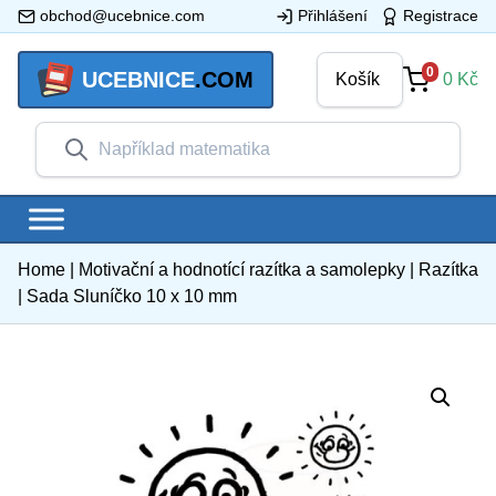
obchod@ucebnice.com
Přihlášení
Registrace
0
UCEBNICE
.COM
Košík
0
Kč
Home
|
Motivační a hodnotící razítka a samolepky
|
Razítka
|
Sada Sluníčko 10 x 10 mm