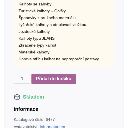
Kalhoty se záhyby
Turistické kalhoty – Golfky
Šponovky z pružného materiálu
Lyžařské kalhoty s oteplovací vložkou
Jezdecké kalhoty
Kalhoty typu JEANS
Zkrácené typy kalhot
Mateřské kalhoty
Úprava střihu kalhot na neproporční postavy
Škola
Přidat do košíku
střihů
–
Skladem
Dámské
kalhoty
Informace
množství
Katalogové číslo:
6477
Vydavatelství:
Informatorium