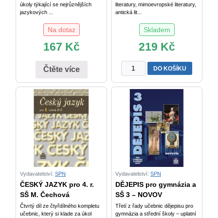
úkoly týkající se nejrůznějších
literatury, mimoevropské literatury,
jazykových ...
antická lit...
Na dotaz
Skladem
167
Kč
219
Kč
ČÍTANKA
DO KOŠÍKU
Čtěte více
pro
1.
r.
gymnázií
J.
Soukal
a
kol.
množství
Vydavatelství:
SPN
Vydavatelství:
SPN
ČESKÝ JAZYK pro 4. r.
DĚJEPIS pro gymnázia a
SŠ M. Čechová
SŠ 3 – NOVOV
Čtvrtý díl ze čtyřdílného kompletu
Třetí z řady učebnic dějepisu pro
učebnic, který si klade za úkol
gymnázia a střední školy – uplatní