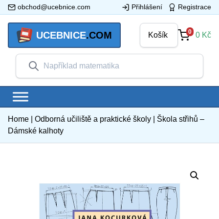
obchod@ucebnice.com
Přihlášení
Registrace
0
UCEBNICE
.COM
Košík
0
Kč
Home
|
Odborná učiliště a praktické školy
|
Škola střihů –
Dámské kalhoty