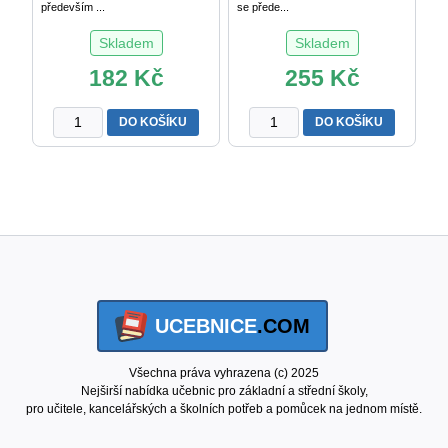
především ...
se přede...
Skladem
Skladem
182
Kč
255
Kč
ČESKÝ
DĚJEPIS
DO KOŠÍKU
DO KOŠÍKU
JAZYK
pro
pro
gymnázia
4.
a
r.
SŠ
SŠ
3
M.
–
Čechová
NOVOVĚK
a
P.
kol.
Čornej
UCEBNICE
.COM
množství
a
kol.
množství
Všechna práva vyhrazena (c) 2025
Nejširší nabídka učebnic pro základní a střední školy,
pro učitele, kancelářských a školních potřeb a pomůcek na jednom místě.