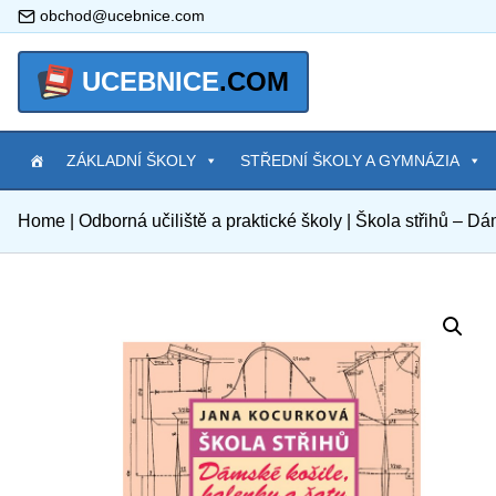
obchod@ucebnice.com
UCEBNICE
.COM
ZÁKLADNÍ ŠKOLY
STŘEDNÍ ŠKOLY A GYMNÁZIA
Home
|
Odborná učiliště a praktické školy
|
Škola střihů – Dá