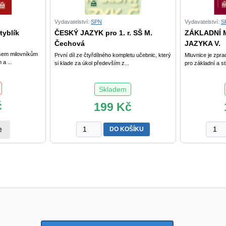
Vydavatelství:
SPN
Vydavatelství:
S
tyblík
ČESKÝ JAZYK pro 1. r. SŠ M.
ZÁKLADNÍ 
Čechová
JAZYKA V.
šem milovníkům
První díl ze čtyřdílného kompletu učebnic, který
Mluvnice je zpr
 a ...
si klade za úkol především z...
pro základní a st
Skladem
č
199
Kč
ČESKÝ
ZÁKL
e
DO KOŠÍKU
JAZYK
MLUV
pro
ČESK
1.
JAZY
r.
V.
SŠ
Styblí
M.
a
Čechová
kol.
a
množs
kol.