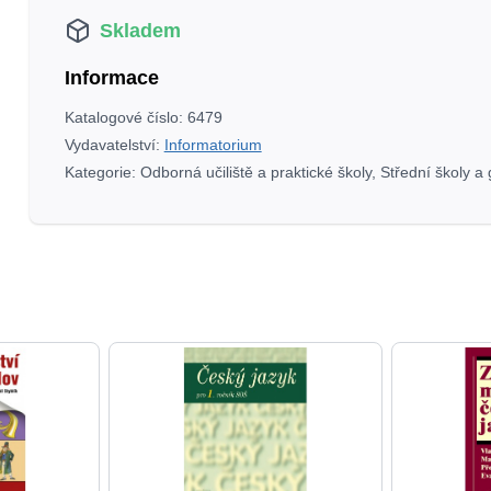
–
Skladem
Dámské
košile,
Informace
halenky
a
Katalogové číslo:
6479
šaty
Vydavatelství:
Informatorium
množství
Kategorie:
Odborná učiliště a praktické školy
,
Střední školy a