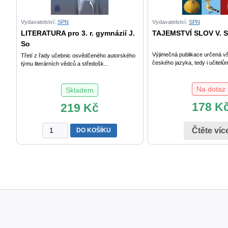
Vydavatelství:
SPN
Vydavatelství:
SPN
LITERATURA pro 3. r. gymnázií J.
TAJEMSTVÍ SLOV V. S
So
Výjimečná publikace určená v
Třetí z řady učebnic osvědčeného autorského
českého jazyka, tedy i učitelům
týmu literárních vědců a středošk...
Na dotaz
Skladem
178
K
219
Kč
LITERATURA
Čtěte víc
DO KOŠÍKU
pro
3.
r.
gymnázií
J.
Soukal
a
kol.
množství