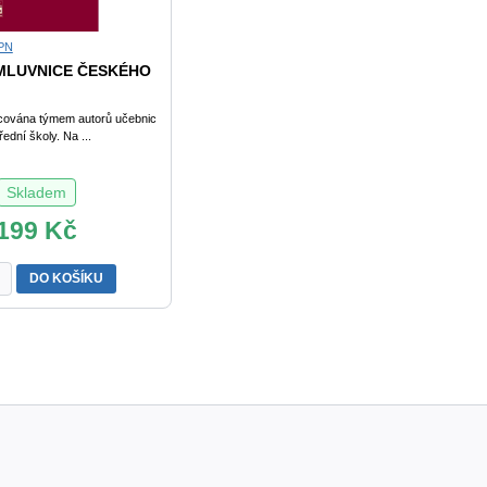
PN
MLUVNICE ČESKÉHO
acována týmem autorů učebnic
řední školy. Na ...
Skladem
199
Kč
ADNÍ
DO KOŠÍKU
NICE
ÉHO
KA
k
tví