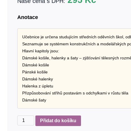
Naše cena s DPH:
Anotace
Učebnice je určena studujícím středních oděvních škol, od
Seznamuje se systémem konstrukčních a modelářských pos
Hlavní kapitoly jsou:
Dámské košile, halenky a šaty – zjišťování tělesných rozm
Dámské košile
Pánské košile
Dámské halenky
Halenka z úpletu
Přizpůsobování střihů postavám s odchylkami v růstu těla
Dámské šaty
Škola
Přidat do košíku
střihů