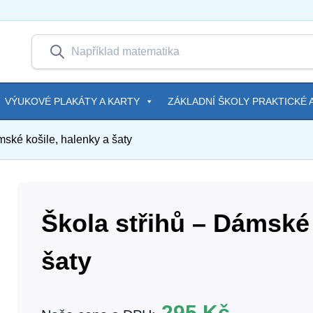
VÝUKOVÉ PLAKÁTY A KARTY
ZÁKLADNÍ ŠKOLY PRAKTICKÉ A
mské košile, halenky a šaty
Škola střihů – Dámské 
šaty
295
Kč