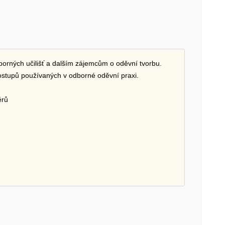
borných učilišť a dalším zájemcům o oděvní tvorbu.
tupů používaných v odborné oděvní praxi.
ěrů