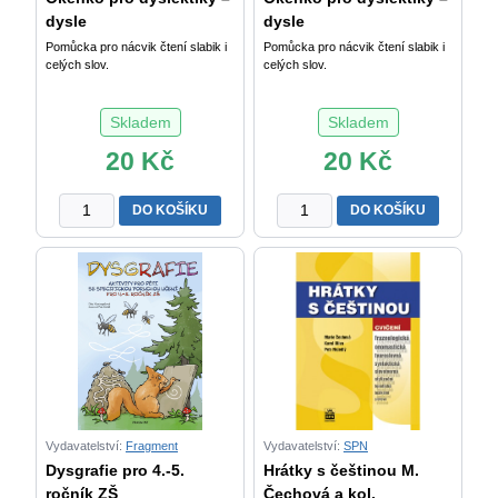
dysle
dysle
Pomůcka pro nácvik čtení slabik i
Pomůcka pro nácvik čtení slabik i
celých slov.
celých slov.
Skladem
Skladem
20
Kč
20
Kč
Okénko
Okénko
DO KOŠÍKU
DO KOŠÍKU
pro
pro
dyslektiky
dyslektiky
-
-
dyslektická
dyslektická
záložka
záložka
II.
množství
množství
Vydavatelství:
Fragment
Vydavatelství:
SPN
Dysgrafie pro 4.-5.
Hrátky s češtinou M.
ročník ZŠ
Čechová a kol.