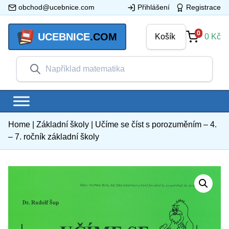
obchod@ucebnice.com
Přihlášení
Registrace
0
UCEBNICE
.COM
Košík
0
Kč
Home
|
Základní školy
|
Učíme se číst s porozuměním – 4.
– 7. ročník základní školy