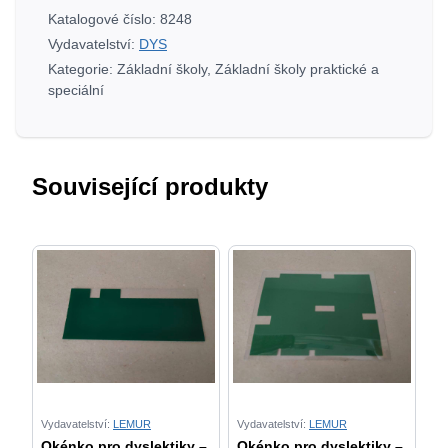
4.
Katalogové číslo:
8248
-
Vydavatelství:
DYS
7.
Kategorie:
Základní školy
,
Základní školy praktické a
ročník
speciální
základní
školy
množství
Související produkty
Vydavatelství:
LEMUR
Vydavatelství:
LEMUR
Okénko pro dyslektiky –
Okénko pro dyslektiky –