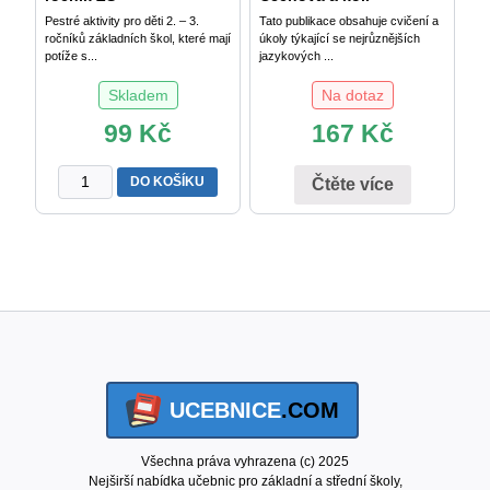
Pestré aktivity pro děti 2. – 3.
Tato publikace obsahuje cvičení a
ročníků základních škol, které mají
úkoly týkající se nejrůznějších
potíže s...
jazykových ...
Skladem
Na dotaz
99
Kč
167
Kč
Dysgrafie
DO KOŠÍKU
Čtěte více
pro
4.-5.
ročník
ZŠ
množství
UCEBNICE
.COM
Všechna práva vyhrazena (c) 2025
Nejširší nabídka učebnic pro základní a střední školy,