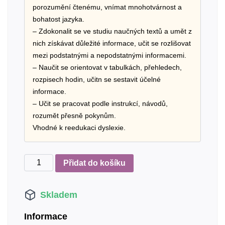
porozumění čtenému, vnímat mnohotvárnost a
bohatost jazyka.
– Zdokonalit se ve studiu naučných textů a umět z
nich získávat důležité informace, učit se rozlišovat
mezi podstatnými a nepodstatnými informacemi.
– Naučit se orientovat v tabulkách, přehledech,
rozpisech hodin, učitn se sestavit účelné
informace.
– Učit se pracovat podle instrukcí, návodů,
rozumět přesně pokynům.
Vhodné k reedukaci dyslexie.
Učíme
Přidat do košíku
se
číst
Skladem
s
porozuměním
Informace
-