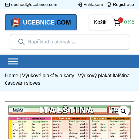
obchod@ucebnice.com
Přihlášení
Registrace
0
UCEBNICE
.COM
Košík
0
Kč
Home
|
Výukové plakáty a karty
|
Výukový plakát Italština –
časování sloves