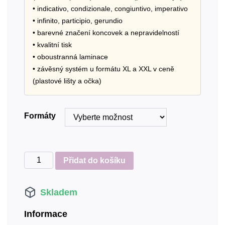
• indicativo, condizionale, congiuntivo, imperativo
• infinito, participio, gerundio
• barevné značení koncovek a nepravidelností
• kvalitní tisk
• oboustranná laminace
• závěsný systém u formátu XL a XXL v ceně
(plastové lišty a očka)
Formáty
Výukový
Přidat do košíku
plakát
Italština
Skladem
-
časování
Informace
sloves