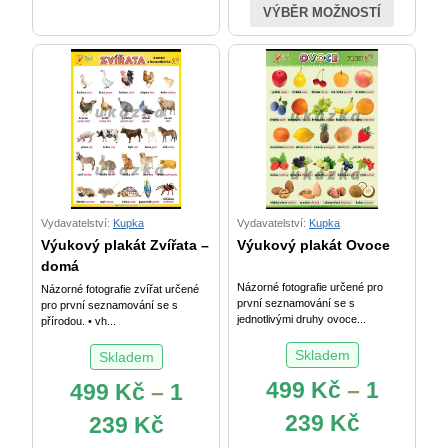
VÝBĚR MOŽNOSTÍ
Převody
jednotek
obsahu
XL
množství
Vydavatelství:
Kupka
Vydavatelství:
Kupka
Výukový plakát Zvířata –
Výukový plakát Ovoce
domá
Názorné fotografie určené pro
Názorné fotografie zvířat určené
první seznamování se s
pro první seznamování se s
jednotlivými druhy ovoce...
přírodou. • vh...
Skladem
Skladem
499
Kč
–
1
499
Kč
–
1
239
Kč
239
Kč