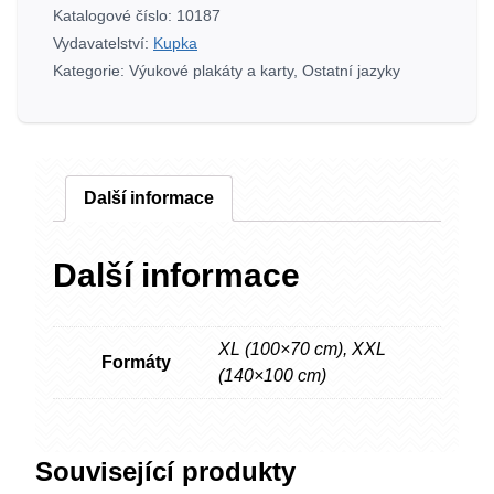
množství
Katalogové číslo:
10187
Vydavatelství:
Kupka
Kategorie:
Výukové plakáty a karty
,
Ostatní jazyky
Další informace
Další informace
XL (100×70 cm)
,
XXL
Formáty
(140×100 cm)
Související produkty