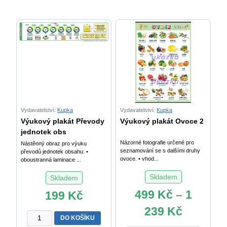
Vydavatelství:
Kupka
Vydavatelství:
Kupka
Výukový plakát Převody
Výukový plakát Ovoce 2
jednotek obs
Názorné fotografie určené pro
Nástěnný obraz pro výuku
seznamování se s dalšími druhy
převodů jednotek obsahu. •
ovoce. • vhod...
oboustranná laminace ...
Skladem
Skladem
499
Kč
–
1
199
Kč
239
Kč
Výukový
DO KOŠÍKU
plakát