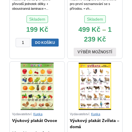
převodů jednotek délky. •
pro první seznamování se s
oboustranná laminace •...
přírodou. • vh...
Skladem
Skladem
199
Kč
499
Kč
–
1
239
Kč
Výukový
DO KOŠÍKU
plakát
VÝBĚR MOŽNOSTÍ
Převody
jednotek
délky
XL
množství
Vydavatelství:
Kupka
Vydavatelství:
Kupka
Výukový plakát Ovoce
Výukový plakát Zvířata –
domá