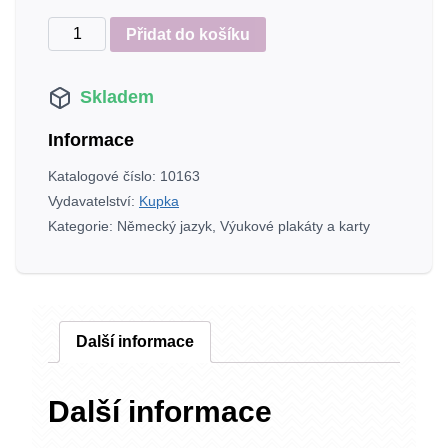
Výukový
Přidat do košíku
plakát
Naše
Skladem
stromy
a
Informace
keře
(česky
Katalogové číslo:
10163
a
Vydavatelství:
Kupka
německy)
Kategorie:
Německý jazyk
,
Výukové plakáty a karty
množství
Další informace
Další informace