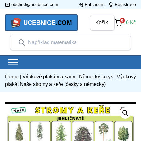
obchod@ucebnice.com
Přihlášení
Registrace
0
UCEBNICE
.COM
Košík
0
Kč
Home
|
Výukové plakáty a karty
|
Německý jazyk
|
Výukový
plakát Naše stromy a keře (česky a německy)