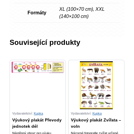
XL (100×70 cm)
,
XXL
Formáty
(140×100 cm)
Související produkty
Vydavatelství:
Kupka
Vydavatelství:
Kupka
Výukový plakát Převody
Výukový plakát Zvířata –
jednotek dél
voln
Nástěnný obraz pro výuku
Názorné fotografie zvířat určené