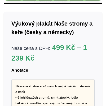
Výukový plakát Naše stromy a
keře (česky a německy)
499
Kč
–
1
Naše cena s DPH:
239
Kč
Anotace
Názorné ilustrace 24 našich nejběžnějších stromů
a keřů.
• 6 jehličnatých stromů: smrk ztepilý, jedle
bělokorá, modřín opadavý, tis červený, borovice