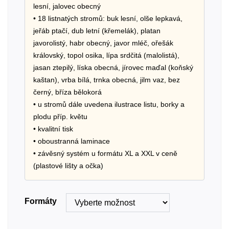
lesní, jalovec obecný
• 18 listnatých stromů: buk lesní, olše lepkavá,
jeřáb ptačí, dub letní (křemelák), platan
javorolistý, habr obecný, javor mléč, ořešák
královský, topol osika, lípa srdčitá (malolistá),
jasan ztepilý, líska obecná, jírovec maďal (koňský
kaštan), vrba bílá, trnka obecná, jilm vaz, bez
černý, bříza bělokorá
• u stromů dále uvedena ilustrace listu, borky a
plodu příp. květu
• kvalitní tisk
• oboustranná laminace
• závěsný systém u formátu XL a XXL v ceně
(plastové lišty a očka)
Formáty