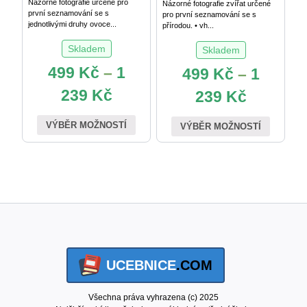
Názorné fotografie určené pro
Názorné fotografie zvířat určené
první seznamování se s
pro první seznamování se s
jednotlivými druhy ovoce...
přírodou. • vh...
Skladem
Skladem
499
Kč
–
1
499
Kč
–
1
239
Kč
239
Kč
VÝBĚR MOŽNOSTÍ
VÝBĚR MOŽNOSTÍ
UCEBNICE
.COM
Všechna práva vyhrazena (c) 2025