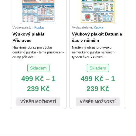
Vydavatelství:
Kupka
Vydavatelství:
Kupka
Výukový plakát
Výukový plakát Datum a
Příslovce
čas v němčin
Nástěnný obraz pro výuku
Nástěnný obraz pro výuku
českého jazyka - téma příslovce. •
německého jazyka na všech
druhy příslovc...
typech škol. • kvalitní...
Skladem
Skladem
499
Kč
–
1
499
Kč
–
1
239
Kč
239
Kč
VÝBĚR MOŽNOSTÍ
VÝBĚR MOŽNOSTÍ