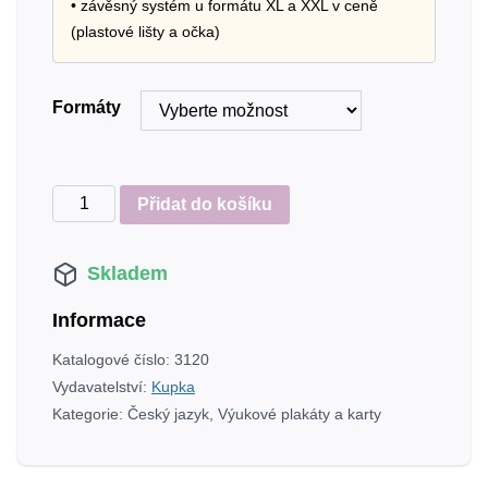
• závěsný systém u formátu XL a XXL v ceně
(plastové lišty a očka)
Formáty
Výukový
Přidat do košíku
plakát
Souvětí
Skladem
množství
Informace
Katalogové číslo:
3120
Vydavatelství:
Kupka
Kategorie:
Český jazyk
,
Výukové plakáty a karty