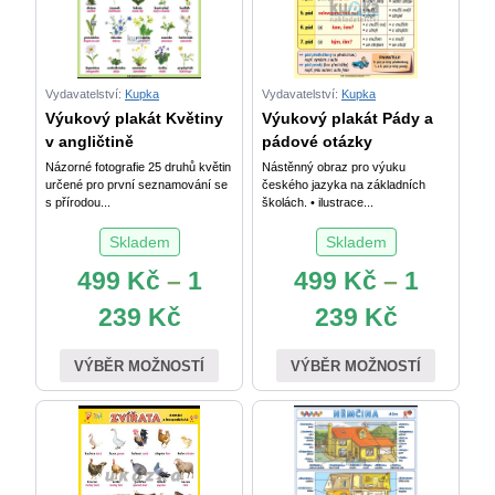
Vydavatelství:
Kupka
Vydavatelství:
Kupka
Výukový plakát Květiny
Výukový plakát Pády a
v angličtině
pádové otázky
Názorné fotografie 25 druhů květin
Nástěnný obraz pro výuku
určené pro první seznamování se
českého jazyka na základních
s přírodou...
školách. • ilustrace...
Skladem
Skladem
499
Kč
–
1
499
Kč
–
1
239
Kč
239
Kč
VÝBĚR MOŽNOSTÍ
VÝBĚR MOŽNOSTÍ