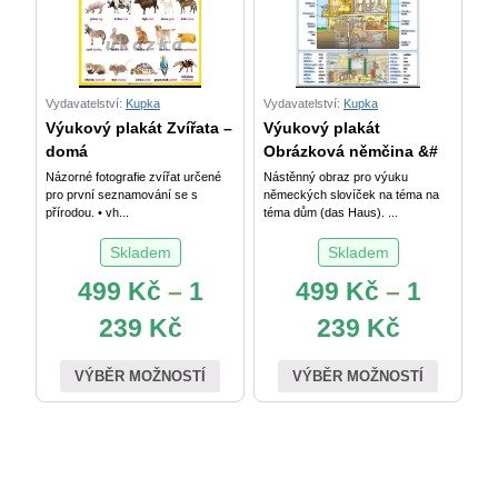
Vydavatelství:
Kupka
Vydavatelství:
Kupka
Výukový plakát Zvířata –
Výukový plakát
domá
Obrázková němčina &#
Názorné fotografie zvířat určené
Nástěnný obraz pro výuku
pro první seznamování se s
německých slovíček na téma na
přírodou. • vh...
téma dům (das Haus). ...
Skladem
Skladem
499
Kč
–
1
499
Kč
–
1
239
Kč
239
Kč
VÝBĚR MOŽNOSTÍ
VÝBĚR MOŽNOSTÍ