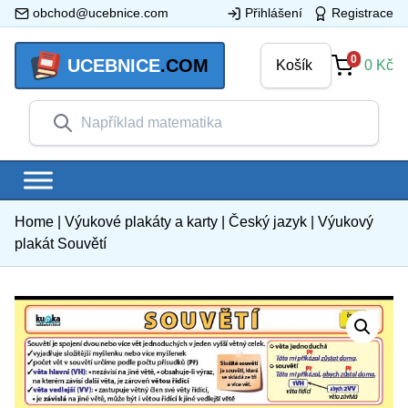
obchod@ucebnice.com
Přihlášení
Registrace
0
UCEBNICE
.COM
Košík
0
Kč
Home
|
Výukové plakáty a karty
|
Český jazyk
|
Výukový
plakát Souvětí