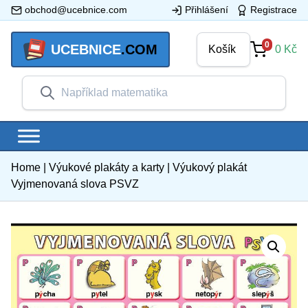
obchod@ucebnice.com
Přihlášení
Registrace
0
UCEBNICE
.COM
Košík
0
Kč
Home
|
Výukové plakáty a karty
|
Výukový plakát
Vyjmenovaná slova PSVZ