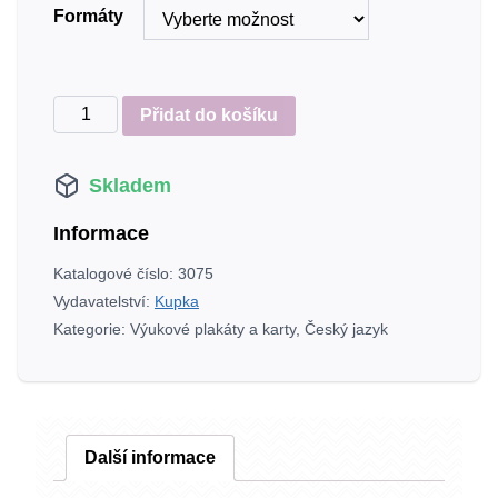
Formáty
Výukový
Přidat do košíku
plakát
Vyjmenovaná
Skladem
slova
PSVZ
Informace
množství
Katalogové číslo:
3075
Vydavatelství:
Kupka
Kategorie:
Výukové plakáty a karty
,
Český jazyk
Další informace