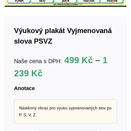
Výukový plakát Vyjmenovaná
slova PSVZ
499
Kč
–
1
Naše cena s DPH:
239
Kč
Anotace
Nástěnný obraz pro výuku vyjmenovaných slov po
P, S, V, Z.