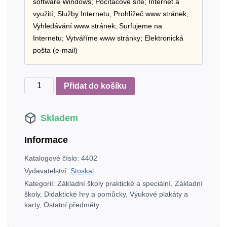
software Windows; Počítačové sítě; Internet a
využití; Služby Internetu; Prohlížeč www stránek;
Vyhledávání www stránek; Surfujeme na
Internetu; Vytváříme www stránky; Elektronická
pošta (e-mail)
Základy
Přidat do košíku
informatiky
II.
Skladem
-
windows,
Informace
internet
-
Katalogové číslo:
4402
sada
Vydavatelství:
Stoskal
plakátů
Kategorií:
Základní školy praktické a speciální
,
Základní
15
školy
,
Didaktické hry a pomůcky
,
Výukové plakáty a
ks
karty
,
Ostatní předměty
+