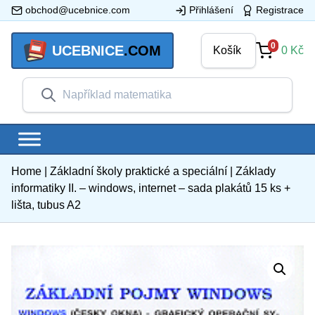
obchod@ucebnice.com
Přihlášení
Registrace
0
UCEBNICE
.COM
Košík
0
Kč
Home
|
Základní školy praktické a speciální
|
Základy
informatiky II. – windows, internet – sada plakátů 15 ks +
lišta, tubus A2