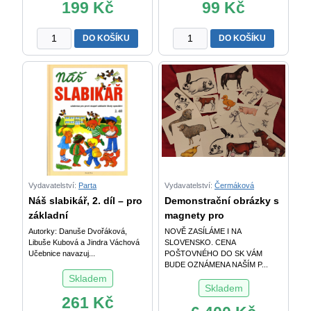
199
Kč
99
Kč
Shody
Dysgrafie
DO KOŠÍKU
DO KOŠÍKU
a
pro
rozdíly
4.-5.
-
ročník
rozvoj
ZŠ
zrakového
množství
vnímání
množství
Vydavatelství:
Parta
Vydavatelství:
Čermáková
Náš slabikář, 2. díl – pro
Demonstrační obrázky s
základní
magnety pro
Autorky: Danuše Dvořáková,
NOVĚ ZASÍLÁME I NA
Libuše Kubová a Jindra Váchová
SLOVENSKO. CENA
Učebnice navazuj...
POŠTOVNÉHO DO SK VÁM
BUDE OZNÁMENA NAŠÍM P...
Skladem
Skladem
261
Kč