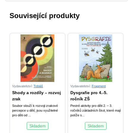
lišta,
tubus
Související produkty
A2
množství
Vydavatelství:
Tobiáš
Vydavatelství:
Fragment
Shody a rozdíly – rozvoj
Dysgrafie pro 4.-5.
zrak
ročník ZŠ
Soubor slouží k rozvoji zrakové
Pestré aktivity pro děti 2. – 3.
percepce u dětí; jsou využitelné
ročníků základních škol, které mají
pro děti od ...
potíže s...
Skladem
Skladem