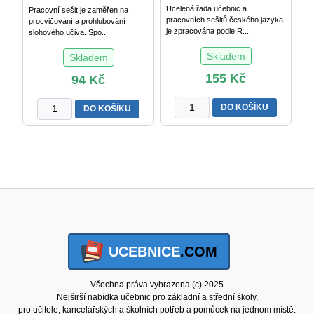
Ucelená řada učebnic a
Pracovní sešit je zaměřen na
pracovních sešitů českého jazyka
procvičování a prohlubování
je zpracována podle R...
slohového učiva. Spo...
Skladem
Skladem
155
Kč
94
Kč
Český
Český
DO KOŠÍKU
DO KOŠÍKU
jazyk
jazyk
9
9
množství
(pracovní
sešit)
množství
UCEBNICE
.COM
Všechna práva vyhrazena (c) 2025
Nejširší nabídka učebnic pro základní a střední školy,
pro učitele, kancelářských a školních potřeb a pomůcek na jednom místě.