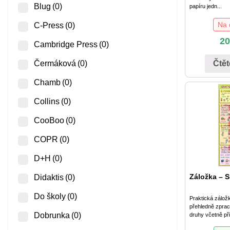
Blug
(0)
papíru jedn...
Na 
C-Press
(0)
2
Cambridge Press
(0)
Čtět
Čermáková
(0)
Chamb
(0)
Collins
(0)
CooBoo
(0)
COPR
(0)
D+H
(0)
Záložka – S
Didaktis
(0)
Do školy
(0)
Praktická zálož
přehledně zprac
Dobrunka
(0)
druhy včetně pří