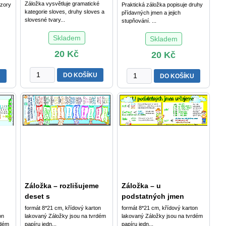
Záložka vysvětluje gramatické
vzory
Praktická záložka popisuje druhy
množství
kategorie sloves, druhy sloves a
přídavných jmen a jejich
slovesné tvary...
stupňování. ...
Skladem
Skladem
20
Kč
20
Kč
Záložka
Záložka
DO KOŠÍKU
U
DO KOŠÍKU
-
-
Slovesa
Přídavná
množství
jména
(druhy,
stupňování)
množství
Záložka – rozlišujeme
Záložka – u
deset s
podstatných jmen
formát 8*21 cm, křídový karton
formát 8*21 cm, křídový karton
on
lakovaný Záložky jsou na tvrdém
lakovaný Záložky jsou na tvrdém
rdém
papíru jedn...
papíru jedn...