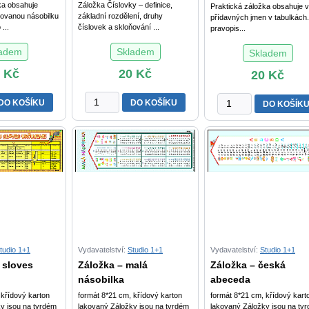
ka obsahuje
Záložka Číslovky – definice,
Praktická záložka obsahuje 
covanou násobilku
základní rozdělení, druhy
přídavných jmen v tabulkách.
...
číslovek a skloňování ...
pravopis...
ladem
Skladem
Skladem
0
Kč
20
Kč
20
Kč
Záložka
Záložka
DO KOŠÍKU
DO KOŠÍKU
DO KOŠÍK
-
-
Číslovky
Přídavná
množství
jména
(vzory)
množství
tudio 1+1
Vydavatelství:
Studio 1+1
Vydavatelství:
Studio 1+1
 sloves
Záložka – malá
Záložka – česká
násobilka
abeceda
 křídový karton
formát 8*21 cm, křídový karton
formát 8*21 cm, křídový kart
y jsou na tvrdém
lakovaný Záložky jsou na tvrdém
lakovaný Záložky jsou na tv