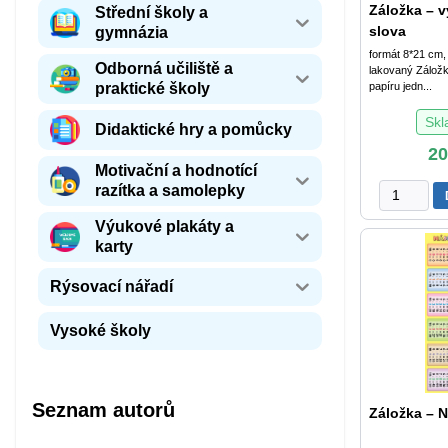
Záložka – 
Střední školy a
slova
gymnázia
formát 8*21 cm,
Odborná učiliště a
lakovaný Záložk
praktické školy
papíru jedn...
Sk
Didaktické hry a pomůcky
2
Motivační a hodnotící
razítka a samolepky
Záložka
-
Výukové plakáty a
vyjmenova
karty
slova
množství
Rýsovací nářadí
Vysoké školy
Seznam autorů
Záložka – 