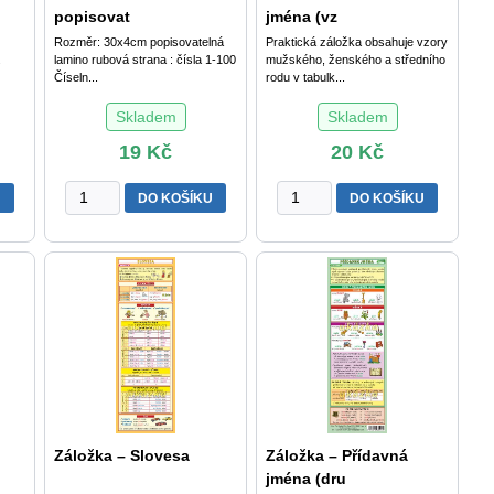
popisovat
jména (vz
Rozměr: 30x4cm popisovatelná
Praktická záložka obsahuje vzory
.
lamino rubová strana : čísla 1-100
mužského, ženského a středního
Číseln...
rodu v tabulk...
Skladem
Skladem
19
Kč
20
Kč
Číselná
Záložka
U
DO KOŠÍKU
DO KOŠÍKU
osa
-
0-
Podstatná
100
jména
-
(vzory)
-
množství
popisovatelná
/lamino
30cmx4cm/
rubová
strana
čísla
Záložka – Slovesa
Záložka – Přídavná
1-
jména (dru
100