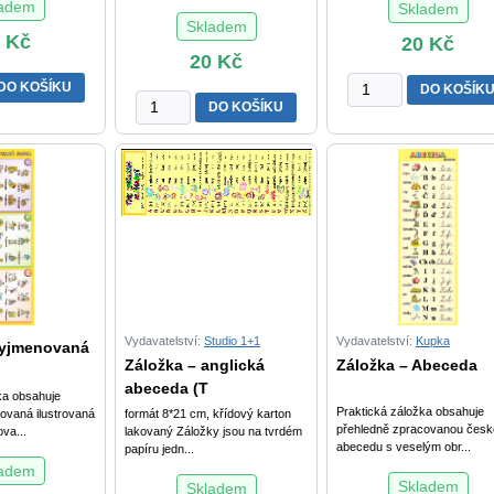
ladem
Skladem
Skladem
0
Kč
20
Kč
20
Kč
Záložka
DO KOŠÍKU
DO KOŠÍK
Záložka
-
DO KOŠÍKU
-
Obvody
odlišná
a
výslovnost
obsahy,
a
Povrchy
psaní
a
souhlásek
objemy
ve
množství
slovech
množství
Vydavatelství:
Studio 1+1
Vydavatelství:
Kupka
Vyjmenovaná
Záložka – anglická
Záložka – Abeceda
abeceda (T
ka obsahuje
Praktická záložka obsahuje
ovaná ilustrovaná
formát 8*21 cm, křídový karton
přehledně zpracovanou česk
va...
lakovaný Záložky jsou na tvrdém
abecedu s veselým obr...
papíru jedn...
ladem
Skladem
Skladem