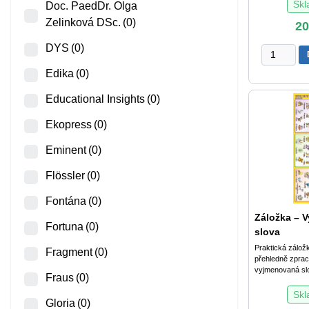
Sk
Doc. PaedDr. Olga
Zelinková DSc.
(0)
2
DYS
(0)
Záložka
-
Edika
(0)
Slovní
druhy
Educational Insights
(0)
množství
Ekopress
(0)
Eminent
(0)
Flössler
(0)
Fontána
(0)
Záložka – 
Fortuna
(0)
slova
Praktická zálož
Fragment
(0)
přehledně zprac
vyjmenovaná slo
Fraus
(0)
Sk
Gloria
(0)