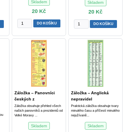
Skladem
Skladem
20
Kč
20
Kč
Záložka
Záložka
DO KOŠÍKU
U
DO KOŠÍKU
-
-
Státní
Slavní
vlajky
vynálezci
množství
množství
Záložka – Panovníci
Záložka – Anglická
českých z
nepravidel
Záložka obsahuje přehled všech
Praktická záložka obsahuje tvary
našich panovníků a prezidentů od
minulého času a příčestí minulého
ou
Velké Moravy ...
nejužívaně...
Skladem
Skladem