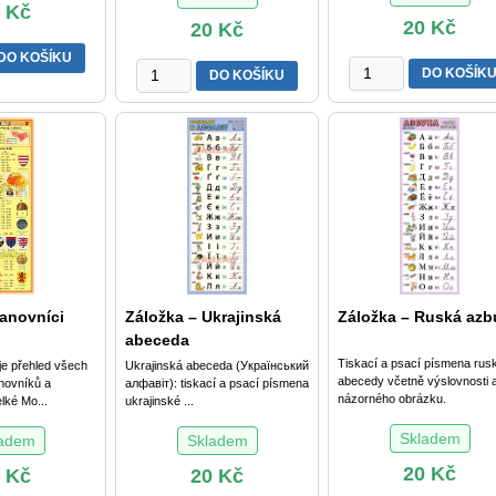
0
Kč
20
Kč
20
Kč
DO KOŠÍKU
Záložka
Záložka
DO KOŠÍK
DO KOŠÍKU
-
-
aná
Abeceda
anglická
množství
abeceda
(The
English
alphabet)
množství
Panovníci
Záložka – Ukrajinská
Záložka – Ruská azb
abeceda
Tiskací a psací písmena rus
e přehled všech
Ukrajinská abeceda (Український
abecedy včetně výslovnosti 
novníků a
алфавіт): tiskací a psací písmena
názorného obrázku.
lké Mo...
ukrajinské ...
Skladem
ladem
Skladem
20
Kč
0
Kč
20
Kč