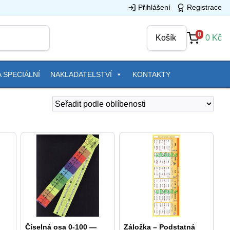
Přihlášení
Registrace
0
Košík
0
Kč
 SPECIÁLNÍ
NAKLADATELSTVÍ
KONTAKTY
Číselná osa 0-100 —
Záložka – Podstatná