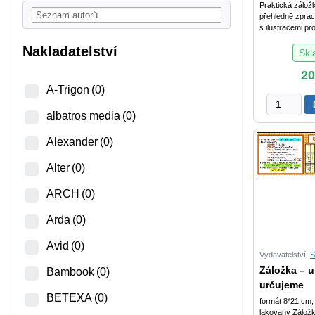
Praktická zálož
přehledně zpra
s ilustracemi pro 
Nakladatelství
Sk
2
A-Trigon
(0)
Záložka
albatros media
(0)
-
Násobilka
Alexander
(0)
množství
Alter
(0)
ARCH
(0)
Arda
(0)
Avid
(0)
Vydavatelství:
S
Záložka – u
Bambook
(0)
určujeme
BETEXA
(0)
formát 8*21 cm,
lakovaný Záložk