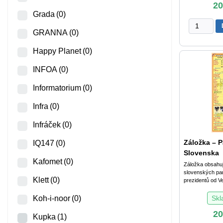
2
Grada
(0)
Záložka
GRANNA
(0)
-
Vyjmenov
Happy Planet
(0)
slova
množství
INFOA
(0)
Informatorium
(0)
Infra
(0)
Infráček
(0)
Záložka – 
IQ147
(0)
Slovenska
Kafomet
(0)
Záložka obsahuj
slovenských pa
Klett
(0)
prezidentů od Ve
Sk
Koh-i-noor
(0)
2
Kupka
(1)