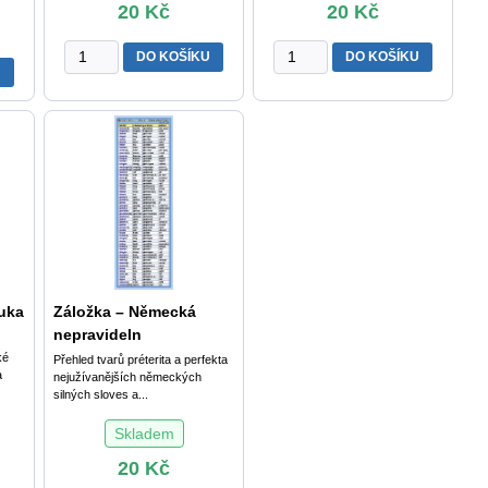
20
Kč
20
Kč
Záložka
Záložka
DO KOŠÍKU
DO KOŠÍKU
U
-
-
Panovníci
Anglická
českých
nepravidelná
zemí
slovesa
množství
množství
uka
Záložka – Německá
nepravideln
ké
Přehled tvarů préterita a perfekta
a
nejužívanějších německých
silných sloves a...
Skladem
20
Kč