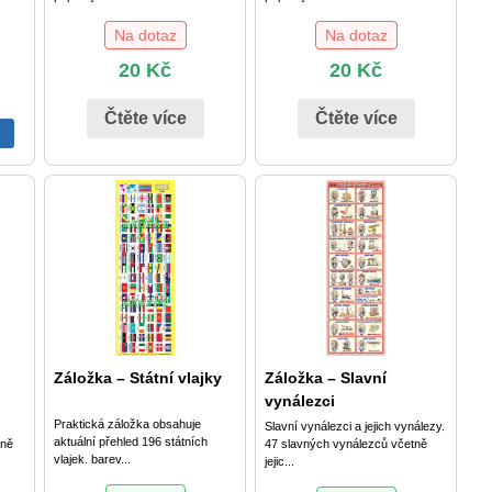
Na dotaz
Na dotaz
20
Kč
20
Kč
Čtěte více
Čtěte více
U
Záložka – Státní vlajky
Záložka – Slavní
vynálezci
Praktická záložka obsahuje
Slavní vynálezci a jejich vynálezy.
aktuální přehled 196 státních
tně
47 slavných vynálezců včetně
vlajek. barev...
jejic...