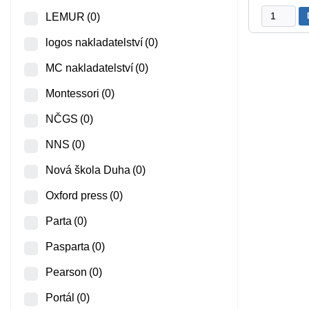
Záložka
LEMUR
(0)
-
Panovníci
logos nakladatelství
(0)
Slovenska
MC nakladatelství
(0)
množství
Montessori
(0)
NČGS
(0)
NNS
(0)
Nová škola Duha
(0)
Oxford press
(0)
Parta
(0)
Pasparta
(0)
Pearson
(0)
Portál
(0)