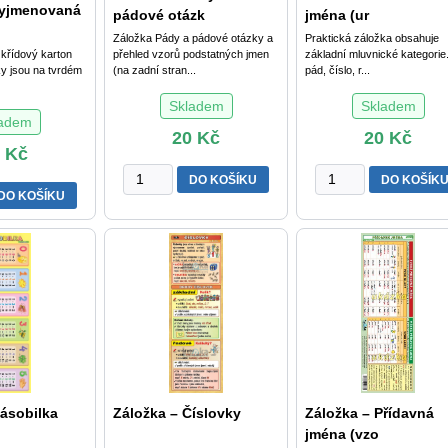
vyjmenovaná
pádové otázk
jména (ur
Záložka Pády a pádové otázky a
Praktická záložka obsahuje
 křídový karton
přehled vzorů podstatných jmen
základní mluvnické kategorie
y jsou na tvrdém
(na zadní stran...
pád, číslo, r...
Skladem
Skladem
ladem
20
Kč
20
Kč
0
Kč
Záložka
Záložka
DO KOŠÍKU
DO KOŠÍK
-
-
DO KOŠÍKU
Pády
Podstatná
ná
a
jména
pádové
(určujeme)
otázky
množství
množství
Násobilka
Záložka – Číslovky
Záložka – Přídavná
jména (vzo