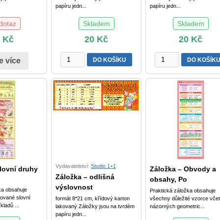
papíru jedn...
papíru jedn...
dotaz
Skladem
Skladem
0
Kč
20
Kč
20
Kč
Záložka
Záložka
DO KOŠÍKU
DO KOŠÍK
e více
-
-
malá
česká
násobilka
abeceda
množství
množství
Vydavatelství:
Studio 1+1
lovní druhy
Záložka – Obvody a
Záložka – odlišná
obsahy, Po
výslovnost
ka obsahuje
Praktická záložka obsahuje
ované slovní
formát 8*21 cm, křídový karton
všechny důležité vzorce vče
kladů ...
lakovaný Záložky jsou na tvrdém
názorných geometric...
papíru jedn...