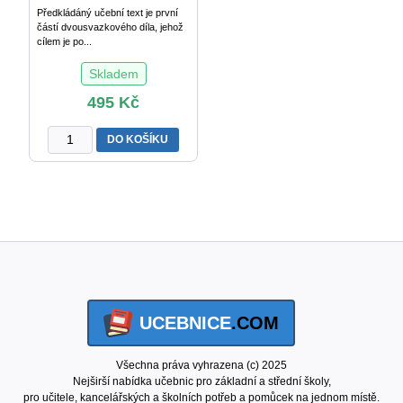
Předkládáný učební text je první
částí dvousvazkového díla, jehož
cílem je po...
Skladem
495
Kč
Matematika
DO KOŠÍKU
pro
porozumění
a
praxi
I
množství
UCEBNICE
.COM
Všechna práva vyhrazena (c) 2025
Nejširší nabídka učebnic pro základní a střední školy,
pro učitele, kancelářských a školních potřeb a pomůcek na jednom místě.