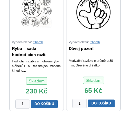
Vydavatelství:
Chamb
Vydavatelství:
Chamb
Ryba – sada
Dávej pozor!
hodnotících razít
Motivační razítko o průměru 30
Hodnotící razítka s motivem ryby
mm. Dřevěné držátko.
a číslicí 1 - 5. Razítka jsou vhodná
k hodno...
Skladem
Skladem
65
Kč
230
Kč
Dávej
Ryba
DO KOŠÍKU
DO KOŠÍKU
pozor!
-
množství
sada
hodnotících
razítek