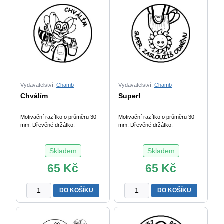
Vydavatelství:
Chamb
Vydavatelství:
Chamb
Chválím
Super!
Motivační razítko o průměru 30
Motivační razítko o průměru 30
mm. Dřevěné držátko.
mm. Dřevěné držátko.
Skladem
Skladem
65
Kč
65
Kč
Chválím
Super!
DO KOŠÍKU
DO KOŠÍKU
množství
množství