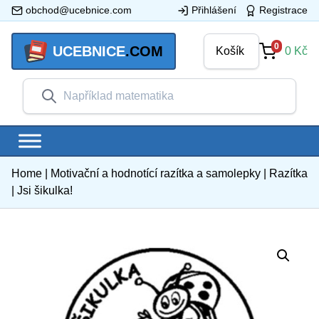
obchod@ucebnice.com
Přihlášení
Registrace
0
UCEBNICE
.COM
Košík
0
Kč
Home
|
Motivační a hodnotící razítka a samolepky
|
Razítka
|
Jsi šikulka!