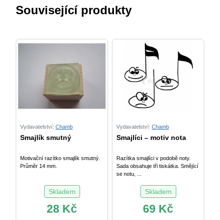
Související produkty
Vydavatelství:
Chamb
Vydavatelství:
Chamb
Smajlík smutný
Smajlíci – motiv nota
Motivační razítko smajlík smutný.
Razítka smajlíci v podobě noty.
Průměr 14 mm.
Sada obsahuje tři tiskátka. Smějící
se notu, ...
Skladem
Skladem
28
Kč
69
Kč