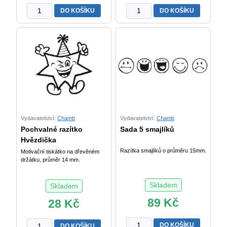
Smajlík
Smajlíci
DO KOŠÍKU
DO KOŠÍKU
smutný
-
množství
motiv
nota
množství
Vydavatelství:
Chamb
Vydavatelství:
Chamb
Pochvalné razítko
Sada 5 smajlíků
Hvězdička
Razítka smajlíků o průměru 15mm.
Motivační tiskátko na dřevěném
držátku, průměr 14 mm.
Skladem
Skladem
89
Kč
28
Kč
Sada
Pochvalné
DO KOŠÍKU
DO KOŠÍKU