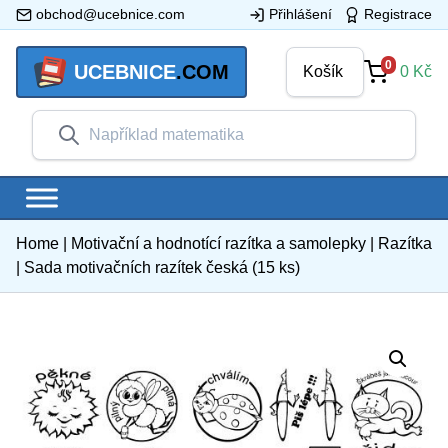
obchod@ucebnice.com
Přihlášení
Registrace
0
UCEBNICE
.COM
Košík
0
Kč
Home
|
Motivační a hodnotící razítka a samolepky
|
Razítka
|
Sada motivačních razítek česká (15 ks)