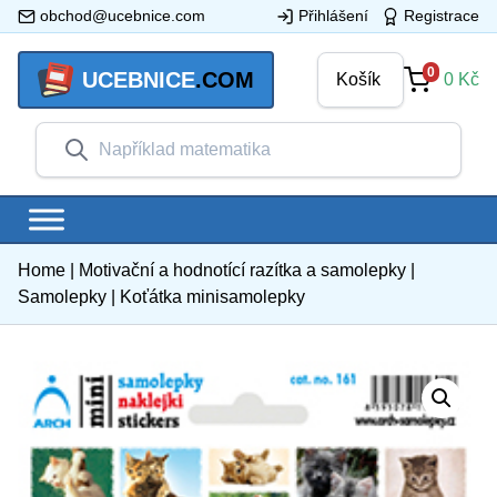
obchod@ucebnice.com
Přihlášení
Registrace
0
UCEBNICE
.COM
Košík
0
Kč
Home
|
Motivační a hodnotící razítka a samolepky
|
Samolepky
|
Koťátka minisamolepky