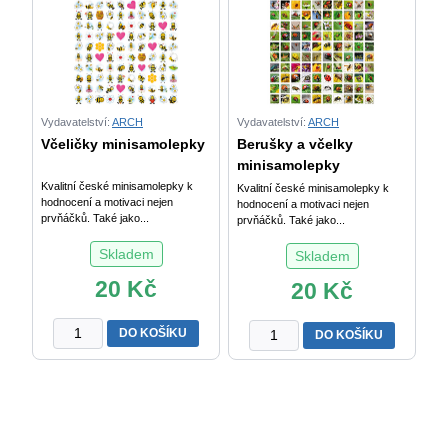
Stars
množství
Vydavatelství:
ARCH
Vydavatelství:
ARCH
Včeličky minisamolepky
Berušky a včelky
minisamolepky
Kvalitní české minisamolepky k
Kvalitní české minisamolepky k
hodnocení a motivaci nejen
hodnocení a motivaci nejen
prvňáčků. Také jako...
prvňáčků. Také jako...
Skladem
Skladem
20
Kč
20
Kč
Včeličky
Berušky
DO KOŠÍKU
DO KOŠÍKU
minisamolepky
a
množství
včelky
minisamolepky
množství