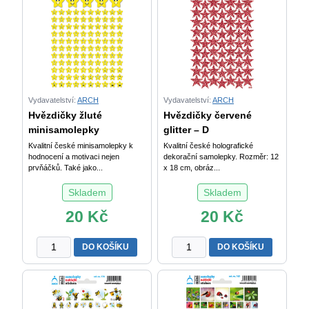
Vydavatelství:
ARCH
Vydavatelství:
ARCH
Hvězdičky žluté
Hvězdičky červené
minisamolepky
glitter – D
Kvalitní české minisamolepky k
Kvalitní české holografické
hodnocení a motivaci nejen
dekorační samolepky. Rozměr: 12
prvňáčků. Také jako...
x 18 cm, obráz...
Skladem
Skladem
20
Kč
20
Kč
Hvězdičky
Hvězdičky
DO KOŠÍKU
DO KOŠÍKU
žluté
červené
minisamolepky
glitter
množství
-
Deco