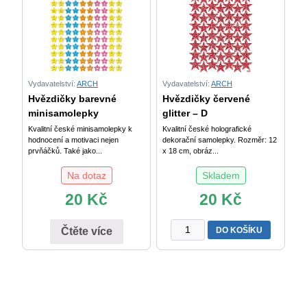
Vydavatelství:
ARCH
Vydavatelství:
ARCH
Hvězdičky barevné
Hvězdičky červené
minisamolepky
glitter – D
Kvalitní české minisamolepky k
Kvalitní české holografické
hodnocení a motivaci nejen
dekorační samolepky. Rozměr: 12
prvňáčků. Také jako...
x 18 cm, obráz...
Na dotaz
Skladem
20
Kč
20
Kč
Hvězdičky
DO KOŠÍKU
Čtěte více
červené
glitter
-
Deco
Stars