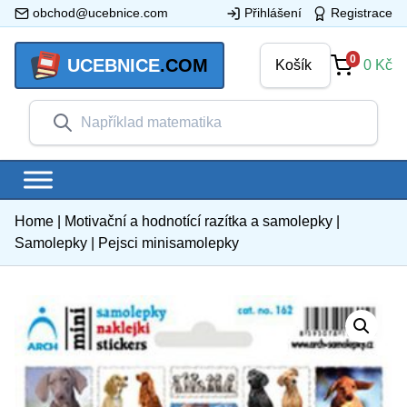
obchod@ucebnice.com
Přihlášení
Registrace
0
UCEBNICE
.COM
Košík
0
Kč
Home
|
Motivační a hodnotící razítka a samolepky
|
Samolepky
|
Pejsci minisamolepky