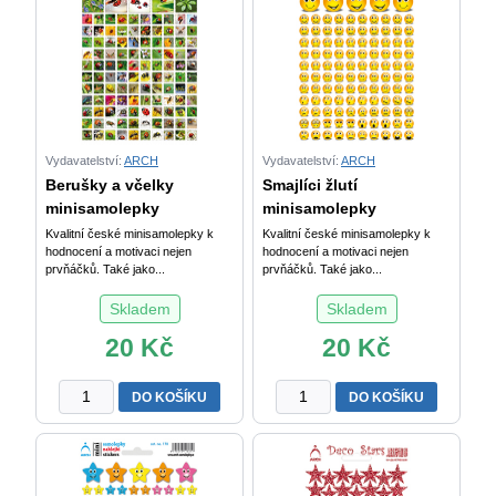
Vydavatelství:
ARCH
Vydavatelství:
ARCH
Berušky a včelky
Smajlíci žlutí
minisamolepky
minisamolepky
Kvalitní české minisamolepky k
Kvalitní české minisamolepky k
hodnocení a motivaci nejen
hodnocení a motivaci nejen
prvňáčků. Také jako...
prvňáčků. Také jako...
Skladem
Skladem
20
Kč
20
Kč
Berušky
Smajlíci
DO KOŠÍKU
DO KOŠÍKU
a
žlutí
včelky
minisamolepky
minisamolepky
množství
množství