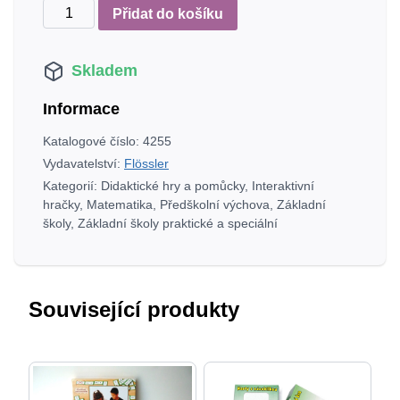
PĚT
Přidat do košíku
BERUŠEK
-
Skladem
Matematická
karetní
Informace
hra
–
Katalogové číslo:
4255
určeno
Vydavatelství:
Flössler
pro
Kategorií:
Didaktické hry a pomůcky
,
Interaktivní
MŠ,
hračky
,
Matematika
,
Předškolní výchova
,
Základní
pro
školy
,
Základní školy praktické a speciální
1.
třídu
ZŠ,
Související produkty
pro
žáky
s
individuální
péčí