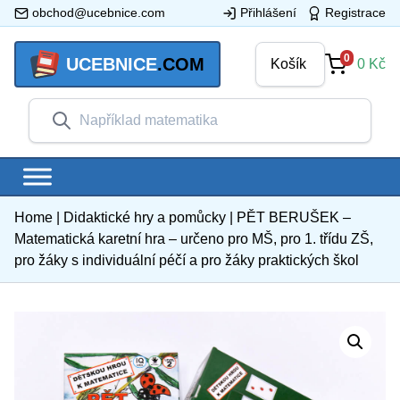
obchod@ucebnice.com
Přihlášení
Registrace
0
UCEBNICE
.COM
Košík
0
Kč
Home
|
Didaktické hry a pomůcky
|
PĚT BERUŠEK –
Matematická karetní hra – určeno pro MŠ, pro 1. třídu ZŠ,
pro žáky s individuální péčí a pro žáky praktických škol