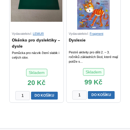
5
množství
Vydavatelství:
LEMUR
Vydavatelství:
Fragment
Okénko pro dyslektiky –
Dyslexie
dysle
Pestré aktivity pro děti 2. – 3.
Pomůcka pro nácvik čtení slabik i
ročníků základních škol, které mají
celých slov.
potíže s...
Skladem
Skladem
99
Kč
20
Kč
Dyslexie
Okénko
DO KOŠÍKU
DO KOŠÍKU
množství
pro
dyslektiky
-
dyslektická
záložka