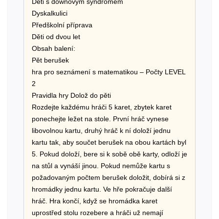
Děti s downovým syndromem
Dyskalkulici
Předškolní příprava
Děti od dvou let
Obsah balení:
Pět berušek
hra pro seznámení s matematikou – Počty LEVEL
2
Pravidla hry Dolož do pěti
Rozdejte každému hráči 5 karet, zbytek karet
ponechejte ležet na stole. První hráč vynese
libovolnou kartu, druhý hráč k ní doloží jednu
kartu tak, aby součet berušek na obou kartách byl
5. Pokud doloží, bere si k sobě obě karty, odloží je
na stůl a vynáší jinou. Pokud nemůže kartu s
požadovaným počtem berušek doložit, dobírá si z
hromádky jednu kartu. Ve hře pokračuje další
hráč. Hra končí, když se hromádka karet
uprostřed stolu rozebere a hráči už nemají