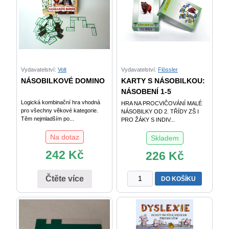
a
pro
žáky
praktických
škol
množství
Vydavatelství:
Volt
Vydavatelství:
Flössler
NÁSOBILKOVÉ DOMINO
KARTY S NÁSOBILKOU:
NÁSOBENÍ 1-5
Logická kombinační hra vhodná
HRA NA PROCVIČOVÁNÍ MALÉ
pro všechny věkové kategorie.
NÁSOBILKY OD 2. TŘÍDY ZŠ I
Těm nejmladším po...
PRO ŽÁKY S INDIV...
Na dotaz
Skladem
242
Kč
226
Kč
KARTY
Čtěte více
DO KOŠÍKU
S
NÁSOBILKOU:
NÁSOBENÍ
1-