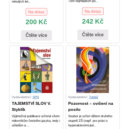
Těm nejmladším po...
minulých let...
Na dotaz
Na dotaz
242
Kč
200
Kč
Čtěte více
Čtěte více
Vydavatelství:
SPN
Vydavatelství:
Tobiáš
TAJEMSTVÍ SLOV V.
Pozornost – cvičení na
Styblík
posilo
Výjimečná publikace určená všem
Soubor je určen dětem druhého
milovníkům českého jazyka, tedy i
stupně ZŠ (např. pro práci s
učitelům a ...
hyperaktivními jed...