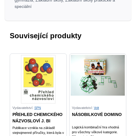
gymnázia
,
Základní školy
,
Základní školy praktické a
speciální
Související produkty
Vydavatelství:
SPN
Vydavatelství:
Volt
PŘEHLED CHEMICKÉHO
NÁSOBILKOVÉ DOMINO
NÁZVOSLOVÍ J. Bl
Logická kombinační hra vhodná
Publikace vznikla na základě
pro všechny věkové kategorie.
stejnojmenné příručky, která byla v