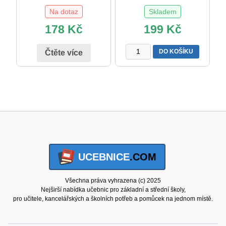
Na dotaz
Skladem
178
Kč
199
Kč
Pozornost
DO KOŠÍKU
Čtěte více
-
cvičení
na
posilování
koncentrace
pozornosti
množství
UCEBNICE
.COM
Všechna práva vyhrazena (c) 2025
Nejširší nabídka učebnic pro základní a střední školy,
pro učitele, kancelářských a školních potřeb a pomůcek na jednom místě.