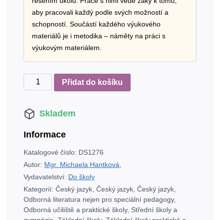
řešením úkolů. Práce s nimi vede žáky k tomu,
aby pracovali každý podle svých možností a
schopností. Součástí každého výukového
materiálů je i metodika – náměty na práci s
výukovým materiálem.
Soubor
Přidat do košíku
pracovních
listů
Skladem
zaměřených
na
Informace
rozvoj
mediální
Katalogové číslo:
DS1276
výchovy
Autor:
Mgr. Michaela Hantková
,
2.
Vydavatelství:
Do školy
stupeň
Kategorií:
Český jazyk
,
Český jazyk
,
Český jazyk
,
ZŠ
Odborná literatura nejen pro speciální pedagogy
,
množství
Odborná učiliště a praktické školy
,
Střední školy a