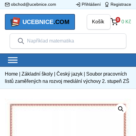
obchod@ucebnice.com
Přihlášení
Registrace
0
UCEBNICE
.COM
Košík
0
Kč
Home
|
Základní školy
|
Český jazyk
|
Soubor pracovních
listů zaměřených na rozvoj mediální výchovy 2. stupeň ZŠ