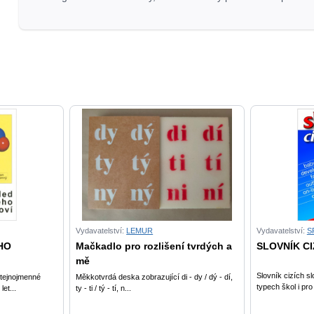
kooperativní
učení
ve
2.
ročníku
základní
školy
–
2.
díl
množství
Vydavatelství:
LEMUR
Vydavatelství:
S
HO
Mačkadlo pro rozlišení tvrdých a
SLOVNÍK CI
mě
Slovník cizích sl
stejnojmenné
Měkkotvrdá deska zobrazující di - dy / dý - dí,
typech škol i pro 
et...
ty - ti / tý - tí, n...