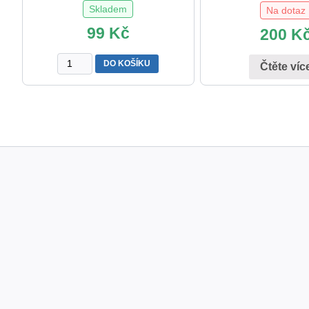
Skladem
Na dotaz
99
Kč
200
K
Dysgrafie
DO KOŠÍKU
Čtěte víc
množství