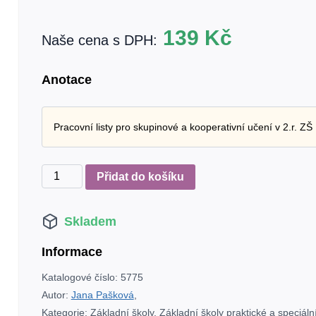
139
Kč
Naše cena s DPH:
Anotace
Pracovní listy pro skupinové a kooperativní učení v 2.r. ZŠ
Učíme
Přidat do košíku
se
společně
Skladem
–
pracovní
Informace
listy
pro
Katalogové číslo:
5775
skupinové
Autor:
Jana Pašková
,
a
Kategorie:
Základní školy
,
Základní školy praktické a speciáln