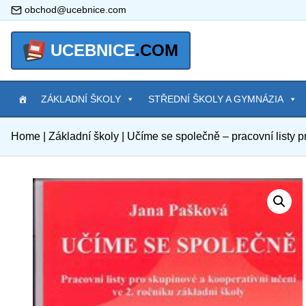
obchod@ucebnice.com
UCEBNICE
.COM
ZÁKLADNÍ ŠKOLY
STŘEDNÍ ŠKOLY A GYMNÁZIA
Home
|
Základní školy
|
Učíme se společně – pracovní listy pr