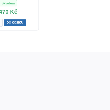
Skladem
470
Kč
NÍK
DO KOŠÍKU
H
š
tví