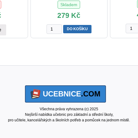
Skladem
č
279
Kč
SLOV
Mačkadlo
DO KOŠÍKU
e
CIZÍC
pro
SLOV
rozlišení
L.
tvrdých
Klime
a
množs
měkkých
slabik
množství
UCEBNICE
.COM
Všechna práva vyhrazena (c) 2025
Nejširší nabídka učebnic pro základní a střední školy,
pro učitele, kancelářských a školních potřeb a pomůcek na jednom místě.