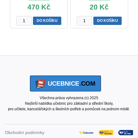
470
Kč
20
Kč
SLOVNÍK
Okénko
DO KOŠÍKU
DO KOŠÍKU
CIZÍCH
pro
SLOV
dyslektiky
L.
-
Klimeš
dyslektická
množství
záložka
množství
UCEBNICE
.COM
Všechna práva vyhrazena (c) 2025
Nejširší nabídka učebnic pro základní a střední školy,
pro učitele, kancelářských a školních potřeb a pomůcek na jednom místě.
Obchodní podmínky