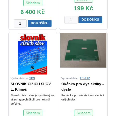
Skladem
199
Kč
6 400
Kč
ZÁKLADNÍ
DO KOŠÍKU
Demonstrační
DO KOŠÍKU
MLUVNICE
obrázky
ČESKÉHO
s
JAZYKA
magnety
V.
pro
Styblík
MŠ
a
a
kol.
ZŠ
množství
množství
Vydavatelství:
SPN
Vydavatelství:
LEMUR
SLOVNÍK CIZÍCH SLOV
Okénko pro dyslektiky –
L. Klimeš
dysle
Slovník cizích slov je využitelný ve
Pomůcka pro nácvik čtení slabik i
všech typech škol i pro nejširší
celých slov.
veřejno...
Skladem
Skladem