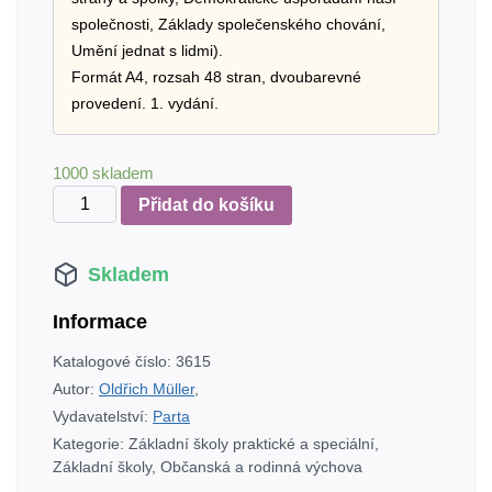
společnosti, Základy společenského chování,
Umění jednat s lidmi).
Formát A4, rozsah 48 stran, dvoubarevné
provedení. 1. vydání.
1000 skladem
Výchova
Přidat do košíku
k
občanství,
Skladem
2.
díl,
Informace
učebnice
pro
Katalogové číslo:
3615
2.
Autor:
Oldřich Müller
,
stupeň
Vydavatelství:
Parta
ZŠ
Kategorie:
Základní školy praktické a speciální
,
praktické
Základní školy
,
Občanská a rodinná výchova
množství