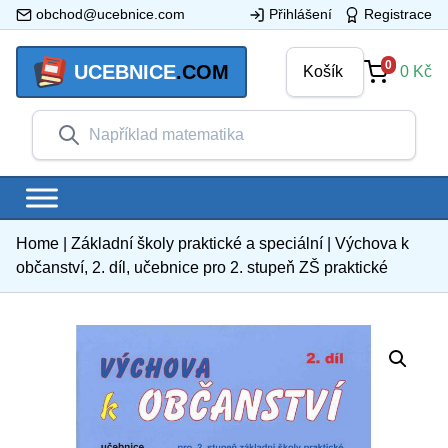
obchod@ucebnice.com
Přihlášení
Registrace
0
UCEBNICE
.COM
Košík
0
Kč
Home
|
Základní školy praktické a speciální
|
Výchova k
občanství, 2. díl, učebnice pro 2. stupeň ZŠ praktické