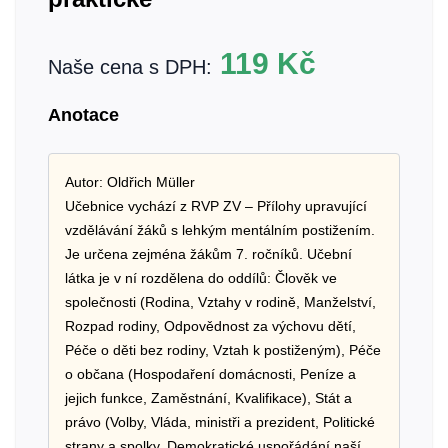
119
Kč
Naše cena s DPH:
Anotace
Autor: Oldřich Müller
Učebnice vychází z RVP ZV – Přílohy upravující
vzdělávání žáků s lehkým mentálním postižením.
Je určena zejména žákům 7. ročníků. Učební
látka je v ní rozdělena do oddílů: Člověk ve
společnosti (Rodina, Vztahy v rodině, Manželství,
Rozpad rodiny, Odpovědnost za výchovu dětí,
Péče o děti bez rodiny, Vztah k postiženým), Péče
o občana (Hospodaření domácnosti, Peníze a
jejich funkce, Zaměstnání, Kvalifikace), Stát a
právo (Volby, Vláda, ministři a prezident, Politické
strany a spolky, Demokratické uspořádání naší