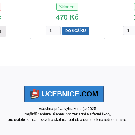
Skladem
č
470
Kč
SLOVNÍK
Dyslex
DO KOŠÍKU
e
CIZÍCH
pro
SLOV
4.-5.
L.
ročník
Klimeš
ZŠ
množství
množs
UCEBNICE
.COM
Všechna práva vyhrazena (c) 2025
Nejširší nabídka učebnic pro základní a střední školy,
pro učitele, kancelářských a školních potřeb a pomůcek na jednom místě.