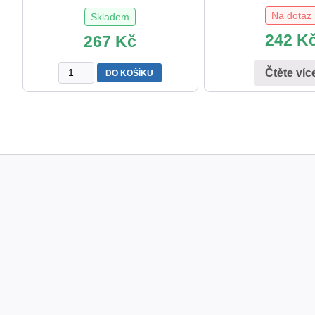
Na dotaz
Skladem
242
K
267
Kč
Čteme
Čtěte víc
DO KOŠÍKU
obrázky
–
procesní
schémata
množství