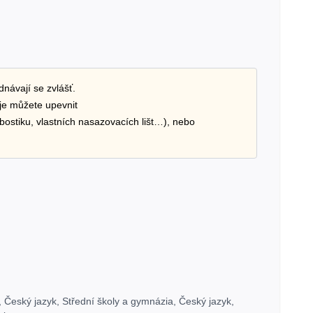
dnávají se zvlášť.
je můžete upevnit
bostiku, vlastních nasazovacích lišt…), nebo
,
Český jazyk
,
Střední školy a gymnázia
,
Český jazyk
,