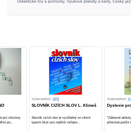
Didaktické hry a pomůcky
,
Výukové plakáty a karty
,
Český jaz
Vydavatelství:
SPN
Vydavatelství:
F
NO
SLOVNÍK CIZÍCH SLOV L. Klimeš
Dyslexie pro
ná pro všechny
Slovník cizích slov je využitelný ve všech
"Zábavné aktivty
ším po...
typech škol i pro nejširší veřejno...
překonat potíže s