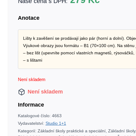
Naše cena s DPH:
Anotace
Lišty k zavěšení se prodávají jako pár (horní a dolní). Obje
Výukové obrazy jsou formátu – B1 (70×100 cm). Na stěnu 
– bez lišt (upevníte pomocí vlastních magnetů, rýsováčků, 
– s lištami
Není skladem
Není skladem
Informace
Katalogové číslo:
4663
Vydavatelství:
Studio 1+1
Kategorií:
Základní školy praktické a speciální
,
Základní školy