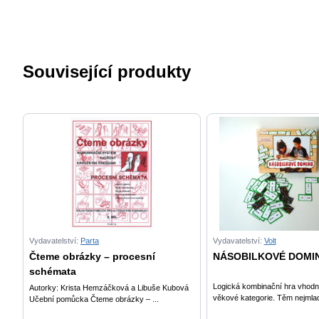
Související produkty
Vydavatelství:
Parta
Vydavatelství:
Volt
Čteme obrázky – procesní
NÁSOBILKOVÉ DOMI
schémata
Logická kombinační hra vhod
Autorky: Krista Hemzáčková a Libuše Kubová
věkové kategorie. Těm nejmlad
Učební pomůcka Čteme obrázky – ...