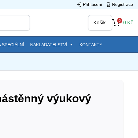
Přihlášení
Registrace
0
Košík
0
Kč
 SPECIÁLNÍ
NAKLADATELSTVÍ
KONTAKTY
nástěnný výukový