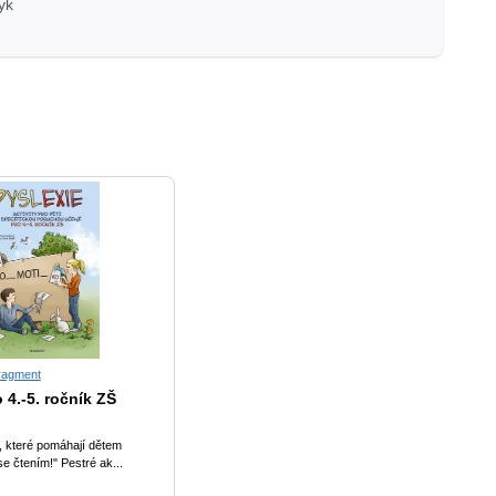
yk
ragment
 4.-5. ročník ZŠ
, které pomáhají dětem
e čtením!" Pestré ak...