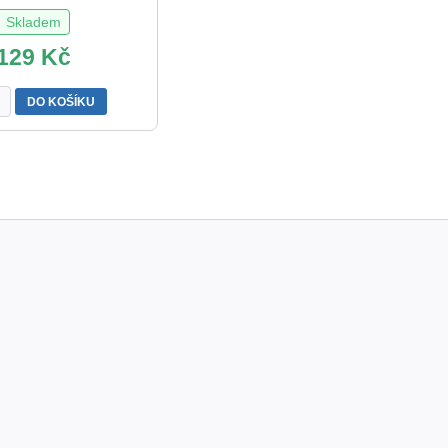
Skladem
129
Kč
ie
DO KOŠÍKU
tví