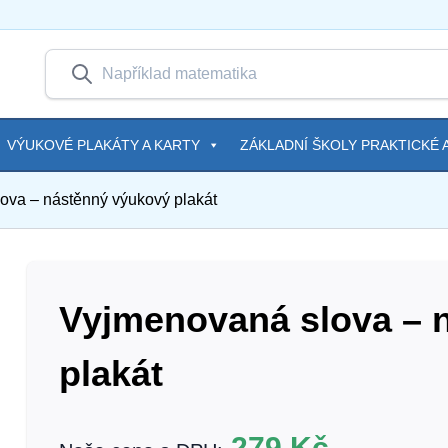
VÝUKOVÉ PLAKÁTY A KARTY
ZÁKLADNÍ ŠKOLY PRAKTICKÉ A
ova – nástěnný výukový plakát
Vyjmenovaná slova – 
plakát
279
Kč