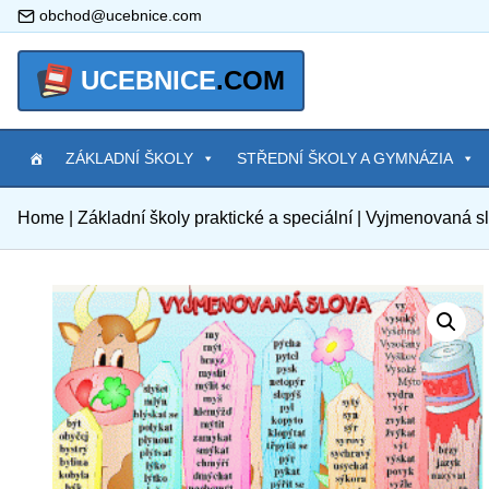
obchod@ucebnice.com
UCEBNICE
.COM
ZÁKLADNÍ ŠKOLY
STŘEDNÍ ŠKOLY A GYMNÁZIA
Home
|
Základní školy praktické a speciální
|
Vyjmenovaná sl