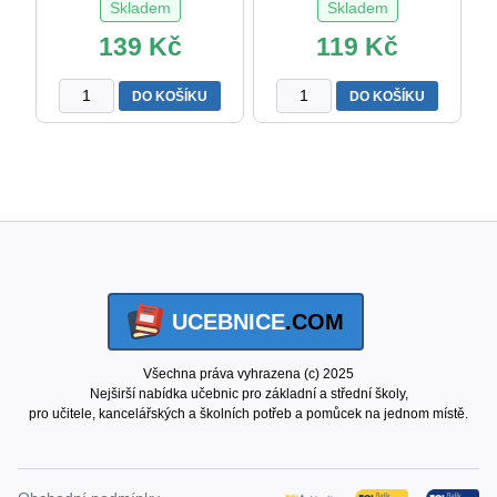
Skladem
Skladem
139
Kč
119
Kč
Matematika
MATEMATIKA
DO KOŠÍKU
DO KOŠÍKU
pro
pro
3.
1.
r.
r.
ZŠ
ZŠ
–
–
učebnice
pracovní
M.
UČEBNICE
Čížková
2.
množství
díl
UCEBNICE
.COM
M.
Čížková
množství
Všechna práva vyhrazena (c) 2025
Nejširší nabídka učebnic pro základní a střední školy,
pro učitele, kancelářských a školních potřeb a pomůcek na jednom místě.