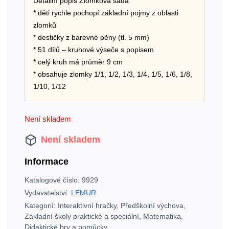
Detailní popis Zlomková sada
* děti rychle pochopí základní pojmy z oblasti
zlomků
* destičky z barevné pěny (tl. 5 mm)
* 51 dílů – kruhové výseče s popisem
* celý kruh má průměr 9 cm
* obsahuje zlomky 1/1, 1/2, 1/3, 1/4, 1/5, 1/6, 1/8,
1/10, 1/12
Není skladem
Není skladem
Informace
Katalogové číslo:
9929
Vydavatelství:
LEMUR
Kategorií:
Interaktivní hračky
,
Předškolní výchova
,
Základní školy praktické a speciální
,
Matematika
,
Didaktické hry a pomůcky