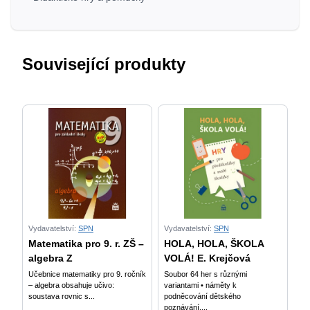
Související produkty
Vydavatelství:
SPN
Vydavatelství:
SPN
Matematika pro 9. r. ZŠ –
HOLA, HOLA, ŠKOLA
algebra Z
VOLÁ! E. Krejčová
Učebnice matematiky pro 9. ročník
Soubor 64 her s různými
– algebra obsahuje učivo:
variantami • náměty k
soustava rovnic s...
podněcování dětského
poznávání,...