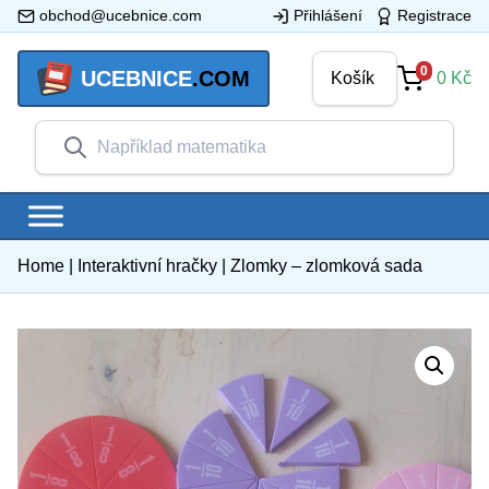
obchod@ucebnice.com
Přihlášení
Registrace
0
UCEBNICE
.COM
Košík
0
Kč
Home
|
Interaktivní hračky
|
Zlomky – zlomková sada