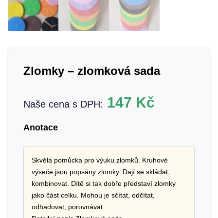
Zlomky – zlomková sada
147
Kč
Naše cena s DPH:
Anotace
Skvělá pomůcka pro výuku zlomků. Kruhové
výseče jsou popsány zlomky. Dají se skládat,
kombinovat. Dítě si tak dobře představí zlomky
jako část celku. Mohou je sčítat, odčítat,
odhadovat, porovnávat.