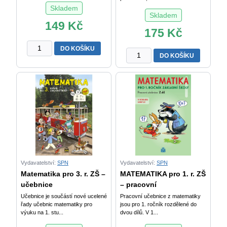
Skladem
Skladem
149
Kč
175
Kč
Matematika
DO KOŠÍKU
HOLA,
DO KOŠÍKU
pro
HOLA,
9.
ŠKOLA
r.
VOLÁ!
ZŠ
E.
–
Krejčová
algebra
množství
Z.
Půlpán
a
kol.
množství
Vydavatelství:
SPN
Vydavatelství:
SPN
Matematika pro 3. r. ZŠ –
MATEMATIKA pro 1. r. ZŠ
učebnice
– pracovní
Učebnice je součástí nové ucelené
Pracovní učebnice z matematiky
řady učebnic matematiky pro
jsou pro 1. ročník rozdělené do
výuku na 1. stu...
dvou dílů. V 1...