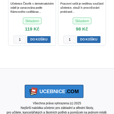
Učebnice Člověk v demokratickém
Pracovní sešit je nedílnou součástí
státě je zpracována podle
učebnice, slouží k procvičování
Rámcového vzdělávac...
probírané...
Skladem
Skladem
119
Kč
98
Kč
Člověk
Člověk
DO KOŠÍKU
DO KOŠÍKU
v
v
demokratickém
demokratickém
státě
státě
množství
(pracovní
sešit)
množství
UCEBNICE
.COM
Všechna práva vyhrazena (c) 2025
Nejširší nabídka učebnic pro základní a střední školy,
pro učitele, kancelářských a školních potřeb a pomůcek na jednom místě.