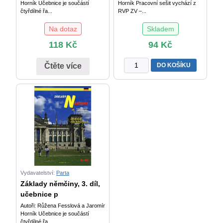
Horník Učebnice je součástí
Horník Pracovní sešit vychází z
čtyřdílné řa...
RVP ZV –...
Na dotaz
Skladem
118
Kč
94
Kč
Základy
DO KOŠÍKU
Čtěte více
němčiny,
3.
díl,
pracovní
sešit
pro
2.
stupeň
ZŠ
praktické
Vydavatelství:
Parta
množství
Základy němčiny, 3. díl,
učebnice p
Autoři: Růžena Fesslová a Jaromír
Horník Učebnice je součástí
čtyřdílné řa...