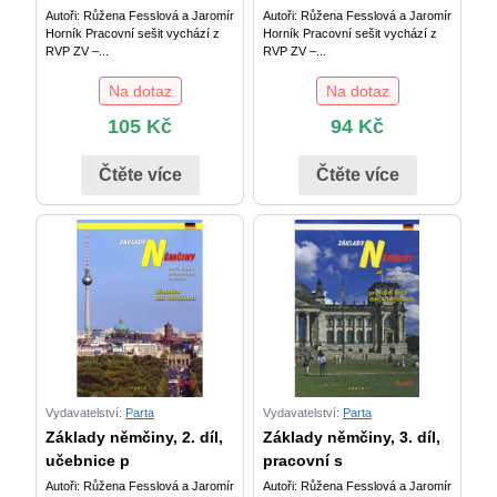
Autoři: Růžena Fesslová a Jaromír
Autoři: Růžena Fesslová a Jaromír
Horník Pracovní sešit vychází z
Horník Pracovní sešit vychází z
RVP ZV –...
RVP ZV –...
Na dotaz
Na dotaz
105
Kč
94
Kč
Čtěte více
Čtěte více
Vydavatelství:
Parta
Vydavatelství:
Parta
Základy němčiny, 2. díl,
Základy němčiny, 3. díl,
učebnice p
pracovní s
Autoři: Růžena Fesslová a Jaromír
Autoři: Růžena Fesslová a Jaromír