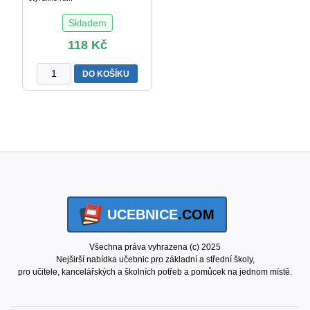
Skladem
118
Kč
Základy
DO KOŠÍKU
němčiny,
3.
díl,
učebnice
pro
2.
stupeň
ZŠ
praktické
UCEBNICE
.COM
množství
Všechna práva vyhrazena (c) 2025
Nejširší nabídka učebnic pro základní a střední školy,
pro učitele, kancelářských a školních potřeb a pomůcek na jednom místě.