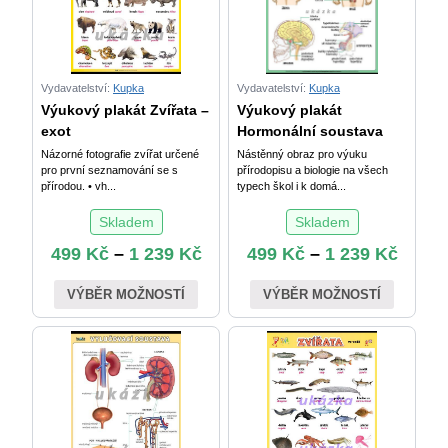
Vydavatelství:
Kupka
Vydavatelství:
Kupka
Výukový plakát Zvířata –
Výukový plakát
exot
Hormonální soustava
Názorné fotografie zvířat určené
Nástěnný obraz pro výuku
pro první seznamování se s
přírodopisu a biologie na všech
přírodou. • vh...
typech škol i k domá...
Skladem
Skladem
499
Kč
–
1 239
Kč
499
Kč
–
1 239
Kč
VÝBĚR MOŽNOSTÍ
VÝBĚR MOŽNOSTÍ