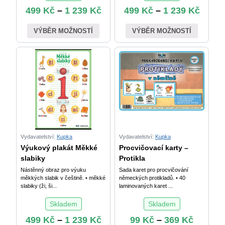
499
Kč
–
1 239
Kč
499
Kč
–
1 239
Kč
VÝBĚR MOŽNOSTÍ
VÝBĚR MOŽNOSTÍ
Vydavatelství:
Kupka
Vydavatelství:
Kupka
Výukový plakát Měkké
Procvičovací karty –
slabiky
Protikla
Nástěnný obraz pro výuku
Sada karet pro procvičování
měkkých slabik v češtině. • měkké
německých protikladů. • 40
slabiky (ži, ši...
laminovaných karet ...
Skladem
Skladem
499
Kč
–
1 239
Kč
99
Kč
–
369
Kč