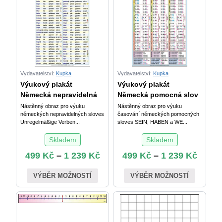
Vydavatelství:
Kupka
Vydavatelství:
Kupka
Výukový plakát
Výukový plakát
Německá nepravidelná
Německá pomocná slov
Nástěnný obraz pro výuku
Nástěnný obraz pro výuku
německých nepravidelných sloves
časování německých pomocných
Unregelmäßige Verben...
sloves SEIN, HABEN a WE...
Skladem
Skladem
499
Kč
–
1 239
Kč
499
Kč
–
1 239
Kč
VÝBĚR MOŽNOSTÍ
VÝBĚR MOŽNOSTÍ