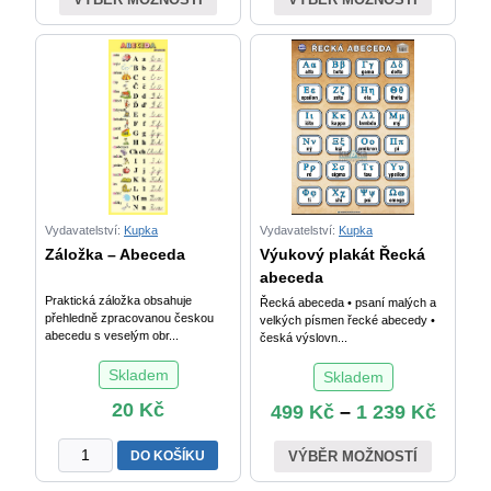
Vydavatelství:
Kupka
Vydavatelství:
Kupka
Záložka – Abeceda
Výukový plakát Řecká
abeceda
Praktická záložka obsahuje
Řecká abeceda • psaní malých a
přehledně zpracovanou českou
velkých písmen řecké abecedy •
abecedu s veselým obr...
česká výslovn...
Skladem
Skladem
20
Kč
499
Kč
–
1 239
Kč
Záložka
DO KOŠÍKU
VÝBĚR MOŽNOSTÍ
-