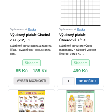
Vydavatelství:
Kupka
Vydavatelství:
Kupka
Výukový plakát Číselná
Výukový plakát
osa (-12, +1
Čtvercová síť XL
Nástěnný obraz kladná a záporná
Nástěnný obraz pro výuku
čísla. • kvalitní tisk • oboustranná
matematiky • základní velikost
lami...
čtverce: verze XL ...
Skladem
Skladem
85
Kč
–
185
Kč
499
Kč
Výukový
VÝBĚR MOŽNOSTÍ
DO KOŠÍKU
plakát
Čtvercová
síť
XL
množství