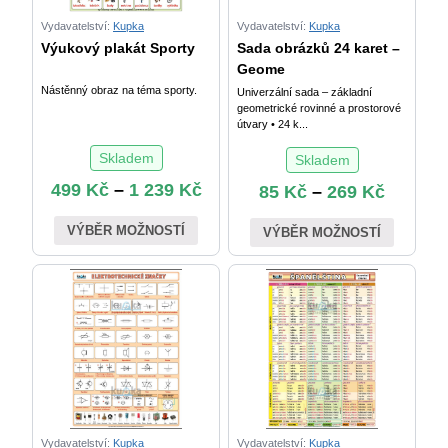
Vydavatelství:
Kupka
Vydavatelství:
Kupka
Výukový plakát Sporty
Sada obrázků 24 karet –
Geome
Nástěnný obraz na téma sporty.
Univerzální sada – základní
geometrické rovinné a prostorové
útvary • 24 k...
Skladem
Skladem
499
Kč
–
1 239
Kč
85
Kč
–
269
Kč
VÝBĚR MOŽNOSTÍ
VÝBĚR MOŽNOSTÍ
Vydavatelství:
Kupka
Vydavatelství:
Kupka