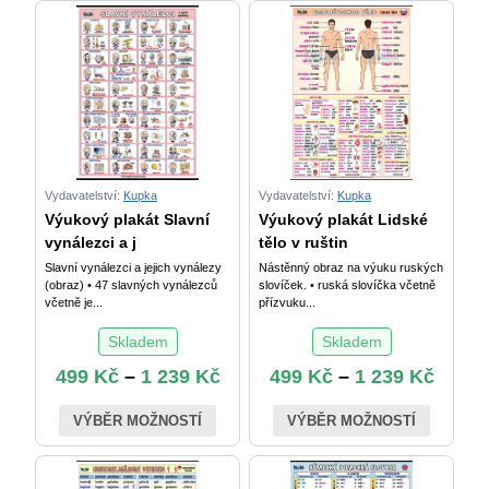
Abeceda
množství
Vydavatelství:
Kupka
Vydavatelství:
Kupka
Výukový plakát Slavní
Výukový plakát Lidské
vynálezci a j
tělo v ruštin
Slavní vynálezci a jejich vynálezy
Nástěnný obraz na výuku ruských
(obraz) • 47 slavných vynálezců
slovíček. • ruská slovíčka včetně
včetně je...
přízvuku...
Skladem
Skladem
499
Kč
–
1 239
Kč
499
Kč
–
1 239
Kč
VÝBĚR MOŽNOSTÍ
VÝBĚR MOŽNOSTÍ