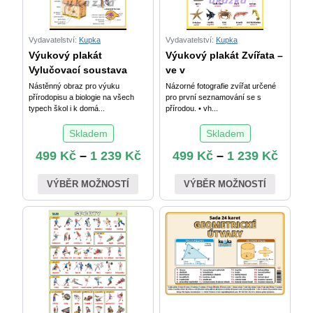
Vydavatelství:
Kupka
Vydavatelství:
Kupka
Výukový plakát
Výukový plakát Zvířata –
Vylučovací soustava
ve v
Nástěnný obraz pro výuku
Názorné fotografie zvířat určené
přírodopisu a biologie na všech
pro první seznamování se s
typech škol i k domá...
přírodou. • vh...
Skladem
Skladem
499
Kč
–
1 239
Kč
499
Kč
–
1 239
Kč
VÝBĚR MOŽNOSTÍ
VÝBĚR MOŽNOSTÍ