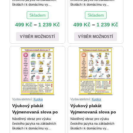
školách i k domácímu vy...
školách i k domácímu vy...
Skladem
Skladem
499
Kč
–
1 239
Kč
499
Kč
–
1 239
Kč
VÝBĚR MOŽNOSTÍ
VÝBĚR MOŽNOSTÍ
Vydavatelství:
Kupka
Vydavatelství:
Kupka
Výukový plakát
Výukový plakát
Vyjmenovaná slova po
Vyjmenovaná slova po
Nástěnný obraz pro výuku
Nástěnný obraz pro výuku
českého jazyka na základních
českého jazyka na základních
školách i k domácímu vy...
školách i k domácímu vy...