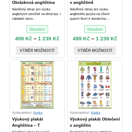
Obrázková angličtina
v angličtině
Nástěnný obraz pro výuku
Nástěnný obraz pro výuku
anglických slovíček na téma byt. •
anglického jazyka na všech
základní slovn...
typech škol i k domácímu ...
Skladem
Skladem
499
Kč
–
1 239
Kč
499
Kč
–
1 239
Kč
VÝBĚR MOŽNOSTÍ
VÝBĚR MOŽNOSTÍ
Vydavatelství:
Kupka
Vydavatelství:
Kupka
Výukový plakát
Výukový plakát Oblečení
Angličtina – T
v angličtin
Nástěnný obraz časování
Realistické ilustrace oblečení