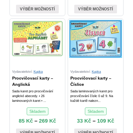
VÝBĚR MOŽNOSTÍ
VÝBĚR MOŽNOSTÍ
Vydavatelství:
Kupka
Vydavatelství:
Kupka
Procvičovací karty –
Procvičovací karty –
Anglická
Číslice
Sada karet pro procvičování
Sada laminovaných karet pro
anglické abecedy. • 26
procvičování číslic 0 až 9. Na
laminovaných karet • ...
každé kartě nalezn...
Skladem
Skladem
85
Kč
–
269
Kč
33
Kč
–
109
Kč
VÝBĚR MOŽNOSTÍ
VÝBĚR MOŽNOSTÍ