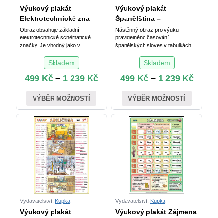
Výukový plakát
Výukový plakát
Elektrotechnické zna
Španělština –
Obraz obsahuje základní
Nástěnný obraz pro výuku
elektrotechnické schématické
pravidelného časování
značky. Je vhodný jako v...
španělských sloves v tabulkách...
Skladem
Skladem
499
Kč
–
1 239
Kč
499
Kč
–
1 239
Kč
VÝBĚR MOŽNOSTÍ
VÝBĚR MOŽNOSTÍ
Vydavatelství:
Kupka
Vydavatelství:
Kupka
Výukový plakát
Výukový plakát Zájmena