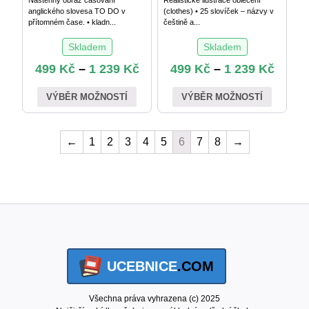
anglického slovesa TO DO v
(clothes) • 25 slovíček – názvy v
přítomném čase. • kladn...
češtině a...
Skladem
Skladem
499
Kč
–
1 239
Kč
499
Kč
–
1 239
Kč
VÝBĚR MOŽNOSTÍ
VÝBĚR MOŽNOSTÍ
←
1
2
3
4
5
6
7
8
→
UCEBNICE
.COM
Všechna práva vyhrazena (c) 2025