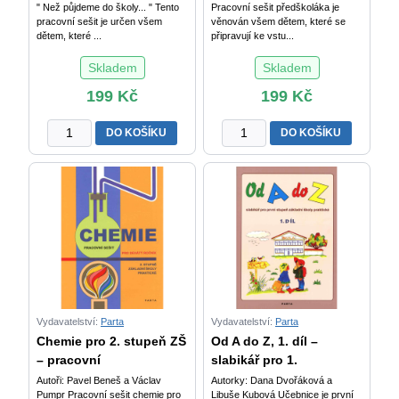
" Než půjdeme do školy... " Tento
Pracovní sešit předškoláka je
pracovní sešit je určen všem
věnován všem dětem, které se
dětem, které ...
připravují ke vstu...
Skladem
Skladem
199
Kč
199
Kč
Pracovní
PRACOVNÍ
DO KOŠÍKU
DO KOŠÍKU
sešit
SEŠIT
předškoláka
PŘEDŠKOLÁKA
2
-
množství
Příprava
dítěte
na
úspěšný
start
ve
škole
Vydavatelství:
Parta
Vydavatelství:
Parta
množství
Chemie pro 2. stupeň ZŠ
Od A do Z, 1. díl –
– pracovní
slabikář pro 1.
Autoři: Pavel Beneš a Václav
Autorky: Dana Dvořáková a
Pumpr Pracovní sešit chemie pro
Libuše Kubová Učebnice je první