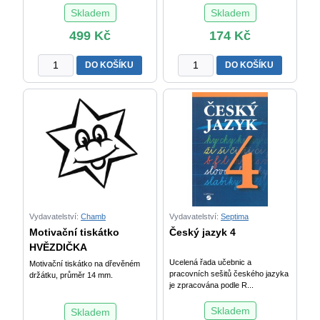
Skladem
Skladem
499
Kč
174
Kč
Výukový
Číselná
DO KOŠÍKU
DO KOŠÍKU
plakát
řada
Čísla
do
1
1000
až
2.
100
díl
XL
množství
množství
Vydavatelství:
Chamb
Vydavatelství:
Septima
Motivační tiskátko
Český jazyk 4
HVĚZDIČKA
Ucelená řada učebnic a
Motivační tiskátko na dřevěném
pracovních sešitů českého jazyka
držátku, průměr 14 mm.
je zpracována podle R...
Skladem
Skladem