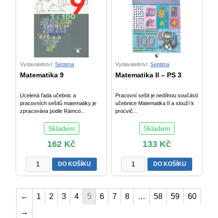
množství
Vydavatelství:
Septima
Vydavatelství:
Septima
Matematika 9
Matematika II – PS 3
Ucelená řada učebnic a
Pracovní sešit je nedílnou součástí
pracovních sešitů matematiky je
učebnice Matematika II a slouží k
zpracována podle Rámco...
procvič...
Skladem
Skladem
162
Kč
133
Kč
Matematika
Matematika
DO KOŠÍKU
DO KOŠÍKU
9
II
množství
-
PS
←
1
2
3
4
5
6
7
8
…
58
59
60
3
→
množství