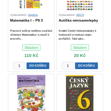
Vydavatelství:
Septima
Vydavatelství:
ARCH
Matematika I – PS 3
Autíčka minisamolepky
Pracovní sešit je nedílnou součástí
Kvalitní české minisamolepky k
učebnice Matematika I a slouží k
hodnocení a motivaci nejen
procvičo...
prvňáčků. Také jako...
Skladem
Skladem
110
Kč
20
Kč
Matematika
Autíčka
DO KOŠÍKU
DO KOŠÍKU
I
minisamolepky
-
množství
PS
3
množství