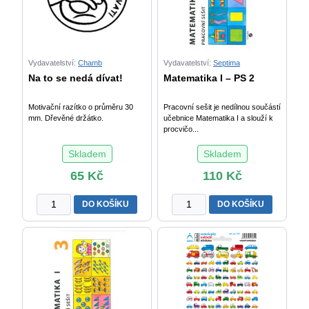
Vydavatelství:
Chamb
Vydavatelství:
Septima
Na to se nedá dívat!
Matematika I – PS 2
Motivační razítko o průměru 30
Pracovní sešit je nedílnou součástí
mm. Dřevěné držátko.
učebnice Matematika I a slouží k
procvičo...
Skladem
Skladem
65
Kč
110
Kč
Na
Matematika
DO KOŠÍKU
DO KOŠÍKU
to
I
se
-
nedá
PS
dívat!
2
množství
množství