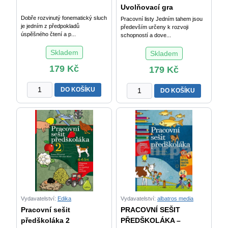
množství
ročníku
Uvolňovací gra
základní
Dobře rozvinutý fonematický sluch
Pracovní listy Jedním tahem jsou
je jedním z předpokladů
školy
především určeny k rozvoji
úspěšného čtení a p...
schopností a dove...
-
2.
Skladem
Skladem
díl
179
Kč
179
Kč
množství
Sluchové
JEDNÍM
DO KOŠÍKU
DO KOŠÍKU
vnímání
TAHEM
množství
-
Uvolňovací
grafomotorické
cviky
množství
Vydavatelství:
Edika
Vydavatelství:
albatros media
Pracovní sešit
PRACOVNÍ SEŠIT
předškoláka 2
PŘEDŠKOLÁKA –