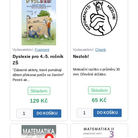
množství
2
-
Soubor
diferencovaných
pracovních
listů
1.
stupeň
Vydavatelství:
Fragment
Vydavatelství:
Chamb
(3.
Dyslexie pro 4.-5. ročník
Nezlob!
-
ZŠ
4.
Motivační razítko o průměru 30
"Zábavné aktivty, které pomáhají
ročník)
mm. Dřevěné držátko.
dětem překonat potíže se čtením!"
množství
Pestré ak...
Skladem
Skladem
65
Kč
129
Kč
Nezlob!
Dyslexie
DO KOŠÍKU
DO KOŠÍKU
množství
pro
4.-5.
ročník
ZŠ