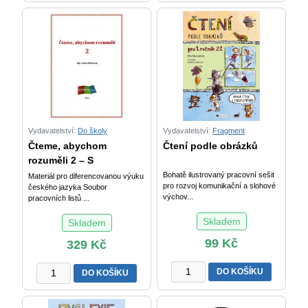
5.
4.
díl
díl
–
–
počítání
počítání
do
do
100
20
-
s
učebnice
přechodem
pro
přes
Vydavatelství:
Do školy
Vydavatelství:
Fragment
2.
10
Čteme, abychom
Čtení podle obrázků
ročník
-
rozuměli 2 – S
ZŠ
učebnice
Bohatě ilustrovaný pracovní sešit
Materiál pro diferencovanou výuku
množství
pro
pro rozvoj komunikační a slohové
českého jazyka Soubor
výchov...
2.
pracovních listů ...
ročník
Skladem
Skladem
ZŠ
množství
99
Kč
329
Kč
Čtení
Čteme,
DO KOŠÍKU
DO KOŠÍKU
podle
abychom
obrázků
rozuměli