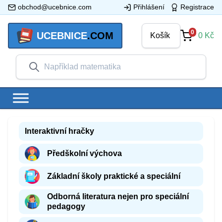
obchod@ucebnice.com
Přihlášení
Registrace
0
UCEBNICE
.COM
Košík
0
Kč
Interaktivní hračky
Předškolní výchova
Základní školy praktické a speciální
Odborná literatura nejen pro speciální
pedagogy