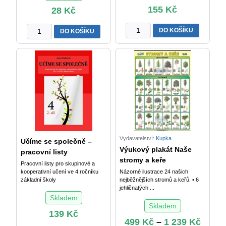
155
Kč
28
Kč
Český
Motivační
DO KOŠÍKU
DO KOŠÍKU
jazyk
tiskátko
4
HVĚZDIČKA
množství
množství
Vydavatelství:
Kupka
Učíme se společně –
Výukový plakát Naše
pracovní listy
stromy a keře
Pracovní listy pro skupinové a
kooperativní učení ve 4.ročníku
Názorné ilustrace 24 našich
základní školy
nejběžnějších stromů a keřů. • 6
jehličnatých ...
Skladem
Skladem
139
Kč
499
Kč
–
1 239
Kč