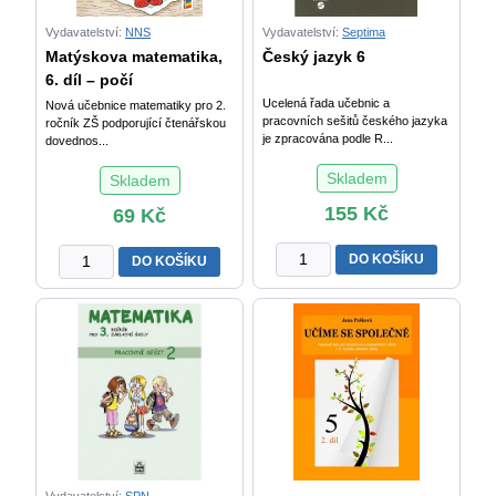
Vydavatelství:
NNS
Vydavatelství:
Septima
Matýskova matematika,
Český jazyk 6
6. díl – počí
Ucelená řada učebnic a
Nová učebnice matematiky pro 2.
pracovních sešitů českého jazyka
ročník ZŠ podporující čtenářskou
je zpracována podle R...
dovednos...
Skladem
Skladem
155
Kč
69
Kč
Český
Matýskova
DO KOŠÍKU
DO KOŠÍKU
jazyk
matematika,
6
6.
množství
díl
–
počítání
do
100
(vyvození
násobení
a
Vydavatelství:
SPN