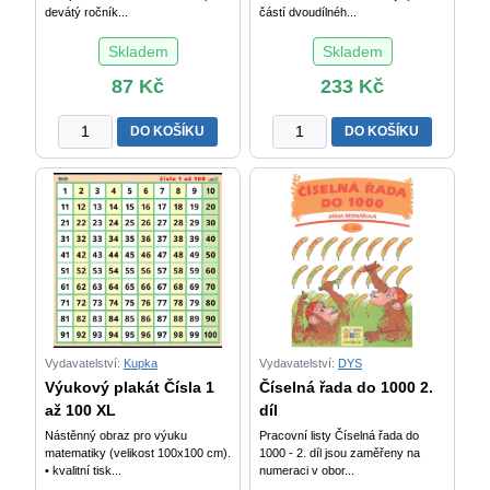
devátý ročník...
částí dvoudílnéh...
Skladem
Skladem
87
Kč
233
Kč
Chemie
Od
DO KOŠÍKU
DO KOŠÍKU
pro
A
2.
do
stupeň
Z,
ZŠ
1.
–
díl
pracovní
–
sešit
slabikář
množství
pro
1.
stupeň
Vydavatelství:
Kupka
Vydavatelství:
DYS
základní
Výukový plakát Čísla 1
Číselná řada do 1000 2.
školy
až 100 XL
díl
praktické
Nástěnný obraz pro výuku
Pracovní listy Číselná řada do
množství
matematiky (velikost 100x100 cm).
1000 - 2. díl jsou zaměřeny na
• kvalitní tisk...
numeraci v obor...