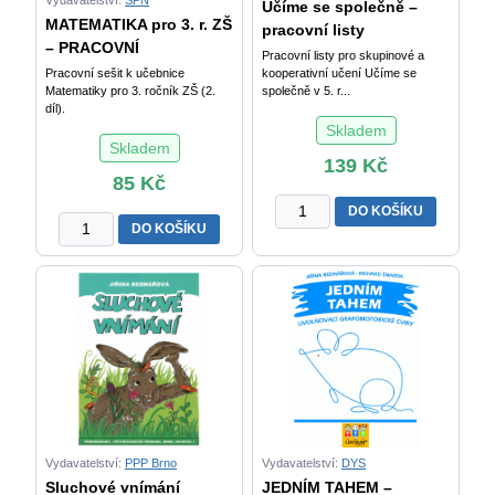
Učíme se společně –
dělení)
MATEMATIKA pro 3. r. ZŠ
pracovní listy
-
– PRACOVNÍ
Pracovní listy pro skupinové a
učebnice
Pracovní sešit k učebnice
kooperativní učení Učíme se
pro
Matematiky pro 3. ročník ZŠ (2.
společně v 5. r...
2.
díl).
Skladem
ročník
Skladem
ZŠ
139
Kč
množství
85
Kč
Učíme
DO KOŠÍKU
MATEMATIKA
se
DO KOŠÍKU
pro
společně
3.
–
r.
pracovní
ZŠ
listy
–
pro
PRACOVNÍ
skupinové
SEŠIT
a
2.
kooperativní
díl
učení
M.
v
Vydavatelství:
PPP Brno
Vydavatelství:
DYS
Čížková
5.
Sluchové vnímání
JEDNÍM TAHEM –