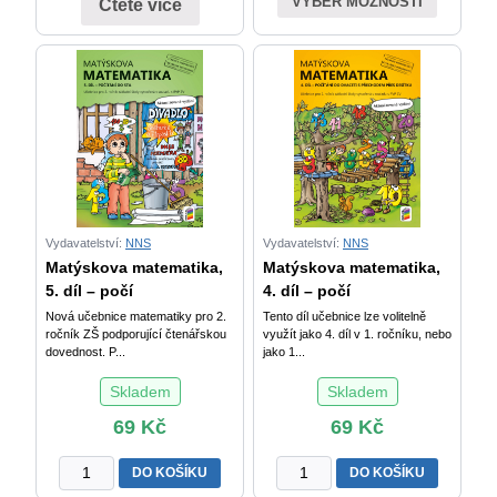
VÝBĚR MOŽNOSTÍ
Čtěte více
Vydavatelství:
NNS
Vydavatelství:
NNS
Matýskova matematika,
Matýskova matematika,
5. díl – počí
4. díl – počí
Nová učebnice matematiky pro 2.
Tento díl učebnice lze volitelně
ročník ZŠ podporující čtenářskou
využít jako 4. díl v 1. ročníku, nebo
dovednost. P...
jako 1...
Skladem
Skladem
69
Kč
69
Kč
Matýskova
Matýskova
DO KOŠÍKU
DO KOŠÍKU
matematika,
matematika,