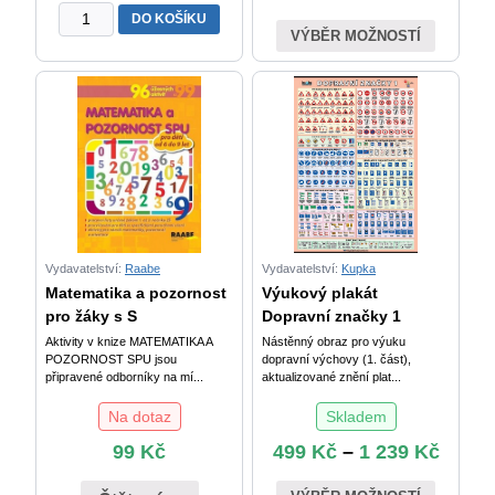
Učíme
DO KOŠÍKU
se
VÝBĚR MOŽNOSTÍ
společně
–
pracovní
listy
pro
skupinové
a
kooperativní
učení
ve
Vydavatelství:
Raabe
Vydavatelství:
Kupka
4.
Matematika a pozornost
Výukový plakát
ročníku
pro žáky s S
Dopravní značky 1
základní
Aktivity v knize MATEMATIKA A
Nástěnný obraz pro výuku
školy
POZORNOST SPU jsou
dopravní výchovy (1. část),
připravené odborníky na mí...
aktualizované znění plat...
-
2.
Na dotaz
Skladem
díl
99
Kč
499
Kč
–
1 239
Kč
množství